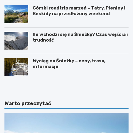
Górski roadtrip marzeń – Tatry, Pieniny i
Beskidy na przedłużony weekend
Ile wchodzi się na Śnieżkę? Czas wejścia i
trudność
Wyciąg na Śnieżkę – ceny, trasa,
informacje
W
O
y
g
s
r
p
ó
y
d
Warto przeczytać
O
b
w
o
c
t
z
a
e
n
m
i