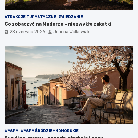
ATRAKCJE TURYSTYCZNE
ZWIEDZANIE
Co zobaczyć na Maderze – niezwykłe zakątki
28 czerwca 2026
Joanna Walkowiak
WYSPY
WYSPY ŚRÓDZIEMNOMORSKIE
Sycylia w marcu – pogoda, atrakcje i ceny