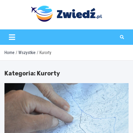
Skip
to
content
zwiedz.pl
Home
Wszystkie
Kurorty
Kategoria:
Kurorty