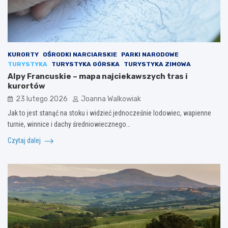
KURORTY
OŚRODKI NARCIARSKIE
PARKI NARODOWE
TURYSTYKA
TURYSTYKA GÓRSKA
TURYSTYKA ZIMOWA
Alpy Francuskie – mapa najciekawszych tras i
kurortów
23 lutego 2026
Joanna Walkowiak
Jak to jest stanąć na stoku i widzieć jednocześnie lodowiec, wapienne
turnie, winnice i dachy średniowiecznego…
Czytaj dalej