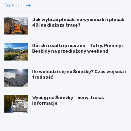
Czytaj dalej
Jak wybrać plecaki na wycieczki i plecak
40l na dłuższą trasę?
Górski roadtrip marzeń – Tatry, Pieniny i
Beskidy na przedłużony weekend
Ile wchodzi się na Śnieżkę? Czas wejścia i
trudność
Wyciąg na Śnieżkę – ceny, trasa,
informacje
W
O
y
g
s
r
p
ó