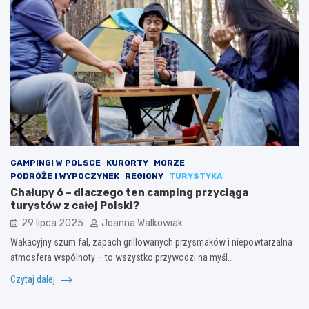
CAMPINGI W POLSCE
KURORTY
MORZE
PODRÓŻE I WYPOCZYNEK
REGIONY
TURYSTYKA
Chałupy 6 – dlaczego ten camping przyciąga
turystów z całej Polski?
29 lipca 2025
Joanna Walkowiak
Wakacyjny szum fal, zapach grillowanych przysmaków i niepowtarzalna
atmosfera wspólnoty – to wszystko przywodzi na myśl…
Czytaj dalej