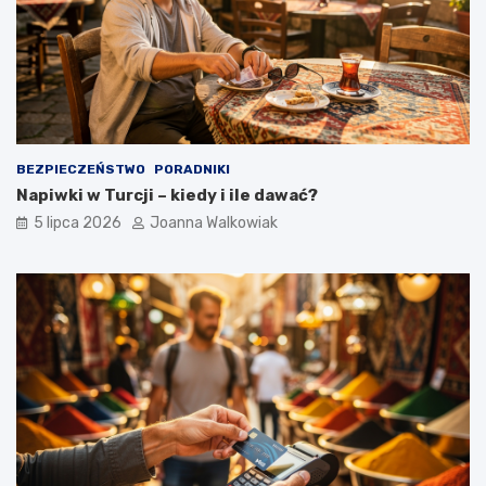
BEZPIECZEŃSTWO
PORADNIKI
Napiwki w Turcji – kiedy i ile dawać?
5 lipca 2026
Joanna Walkowiak