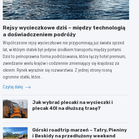
Rejsy wycieczkowe dziś – między technologią
a doświadczeniem podróży
Współczesne rejsy wycieczkowe nie przypominają już świata sprzed
lat, w którym statek był jedynie środkiem transportu między portami.
Dziś to pełnoprawna forma podróżowania, która łączy hotel premium,
zwiedzanie wielu krajów i codziennie zmieniający się krajobraz za
oknem. Rynek wyraźnie się rozwarstwia. Z jednej strony rosną
ogromne statki, które…
Czytaj dalej
Jak wybrać plecaki na wycieczki i
plecak 40l na dłuższą trasę?
Górski roadtrip marzeń – Tatry, Pieniny
i Beskidy na przedłużony weekend