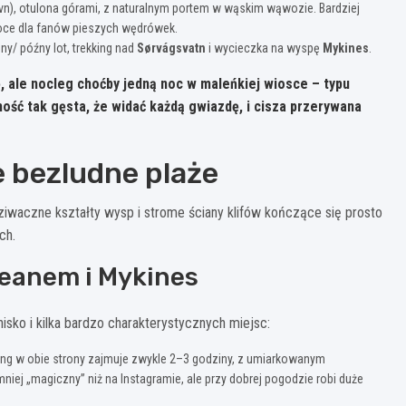
n), otulona górami, z naturalnym portem w wąskim wąwozie. Bardziej
 noce dla fanów pieszych wędrówek.
ny/ późny lot, trekking nad
Sørvágsvatn
i wycieczka na wyspę
Mykines
.
, ale nocleg choćby jedną noc w maleńkiej wiosce – typu
ość tak gęsta, że widać każdą gwiazdę, i cisza przerywana
ie bezludne plaże
iwaczne kształty wysp i strome ściany klifów kończące się prosto
ch.
oceanem i Mykines
nisko i kilka bardzo charakterystycznych miejsc:
ing w obie strony zajmuje zwykle 2–3 godziny, z umiarkowanym
mniej „magiczny” niż na Instagramie, ale przy dobrej pogodzie robi duże