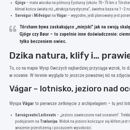
Gjógv
– mała wioska na północy Eysturoy (około 70–75 km z Tórshav
klimat końca świata niż „atrakcja turystyczna”, świetna baza na 1–2
Sørvágur
i
Miðvágur
na
Vágar
– wygodne, jeśli planowany jest poran
Tórshavn bywa zaskakująco „miejski” jak na swoją skalę
Gjógv
czy
Bøur
– to zupełnie inne doświadczenie: ciemn
tylko beczeniem owiec.
Dzika natura, klify i… praw
To, co na mapie Wysp Owczych najbardziej przyciąga wzrok, to dz
w oceanie. W terenie wygląda to jeszcze poważniej niż na zdjęcia
Vágar – lotnisko, jezioro nad 
Wyspa
Vágar
to pierwsze zetknięcie z archipelagiem – tu jest lot
Sørvágsvatn/Leitisvatn
– „jezioro zawieszone nad oceanem”. Trekk
podejściem na
Trælanípa
. Widok na jezioro kończące się klifem jest 
wrażenie przestrzenią i poczuciem wysokości.