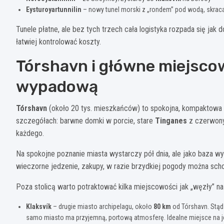
Eysturoyartunnilin
– nowy tunel morski z „rondem” pod wodą, skrac
Tunele płatne, ale bez tych trzech cała logistyka rozpada się jak 
łatwiej kontrolować koszty.
Tórshavn i główne miejscow
wypadową
Tórshavn
(około 20 tys. mieszkańców) to spokojna, kompaktowa st
szczegółach: barwne domki w porcie, stare
Tinganes
z czerwonym
każdego.
Na spokojne poznanie miasta wystarczy pół dnia, ale jako baza w
wieczorne jedzenie, zakupy, w razie brzydkiej pogody można sc
Poza stolicą warto potraktować kilka miejscowości jak „węzły” na
Klaksvík
– drugie miasto archipelagu, około
80 km
od Tórshavn. Stąd
samo miasto ma przyjemną, portową atmosferę. Idealne miejsce na 