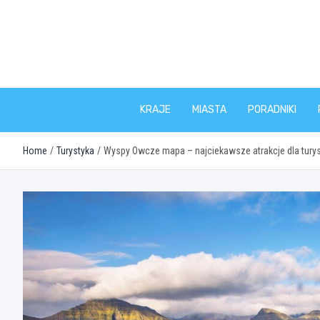
Skip
to
content
KRAJE
MIASTA
PORADNIKI
Home
Turystyka
Wyspy Owcze mapa – najciekawsze atrakcje dla tury