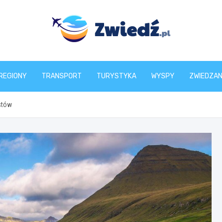
zwiedz.pl
REGIONY
TRANSPORT
TURYSTYKA
WYSPY
ZWIEDZAN
stów