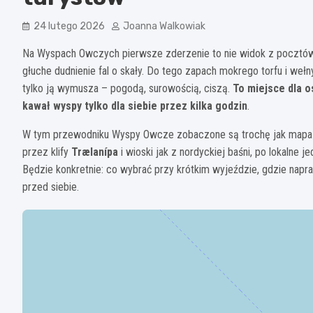
24 lutego 2026
Joanna Walkowiak
Na Wyspach Owczych pierwsze zderzenie to nie widok z pocztówki,
głuche dudnienie fal o skały. Do tego zapach mokrego torfu i wełn
tylko ją wymusza – pogodą, surowością, ciszą.
To miejsce dla o
kawał wyspy tylko dla siebie przez kilka godzin
.
W tym przewodniku Wyspy Owcze zobaczone są trochę jak mapa
przez klify
Trælanípa
i wioski jak z nordyckiej baśni, po lokalne
Będzie konkretnie: co wybrać przy krótkim wyjeździe, gdzie napra
przed siebie.