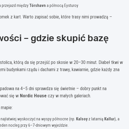
a przejazd między
Tórshavn
a północą Eysturoy
domek z kart. Warto zapisać sobie, które trasy nimi prowadzą –
ości – gdzie skupić bazę
olica, którą da się przejść po skosie w 20–30 minut. Diabeł tkwi w
i budynkami rządu i dachami z trawy, kawiarnie, gdzie każdy zna
ypadowa na 4–5 dni sprawdza się świetnie – dobry punkt na
hować się w
Nordic House
czy w małych galeriach.
 mapie:
 najłatwiej wyskoczyć na wyspy północne (np.
Kalsoy
z latarnią
Kallur
), a
jeden nocleg przy 6–7-dniowym wyjeździe.