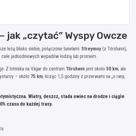
e – jak „czytać” Wyspy Owcze
ze leżą blisko siebie, połączone tunelami:
Streymoy
(z Tórshavn),
ie cele jednodniowych wypadów łodzią lub promem.
je. Z lotniska na Vágar do centrum
Tórshavn
jest około
50 km
, ale
ysturoy – około
75 km
, licząc 1,5 godziny z przerwami na „o rany,
ymistyczna. Wiatry, deszcz, stada owiec na drodze i ciągłe
0% czasu do każdej trasy.
moy