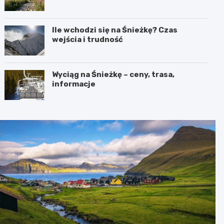
Ile wchodzi się na Śnieżkę? Czas
wejścia i trudność
Wyciąg na Śnieżkę – ceny, trasa,
informacje