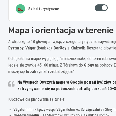
Szlaki turystyczne
Mapa i orientacja w tereni
Archipelag to 18 głównych wysp, z czego turystycznie najważniejs
Eysturoy
,
Vágar
(lotnisko),
Borðoy
z
Klaksvík
. Reszta to główn
Odległości na mapie wyglądają śmiesznie małe, ale teren robi swo
jedzie się zwykle 45–60 minut. Z Tórshavn do
Gjógv
na północy E
muszę się tu zatrzymać i zrobić zdjęcie”.
Na Wyspach Owczych mapa w Google potrafi być zbyt opt
zatrzymywanie się na poboczach potrafią dorzucić 20–3
Kluczowe dla planowania są tunele:
Vágatunnilin
– łączy wyspę
Vágar
(lotnisko, Sørvágsvatn) ze Strey
Norðoyatunnilin
– ze Streymoy/Eysturoy do
Klaksvík
na Borðoy