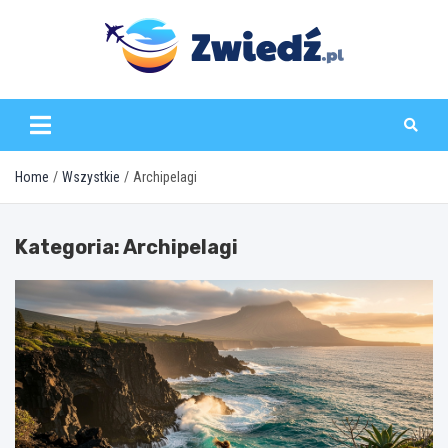
Skip
to
content
zwiedz.pl
Home
Wszystkie
Archipelagi
Kategoria:
Archipelagi