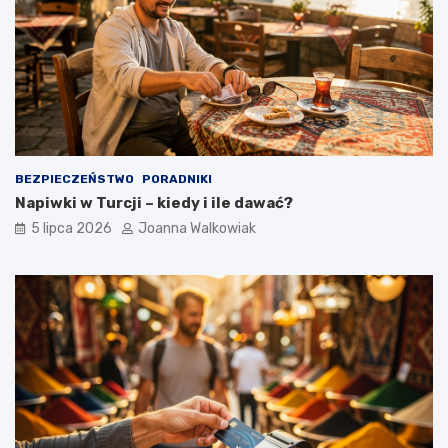
BEZPIECZEŃSTWO
PORADNIKI
Napiwki w Turcji – kiedy i ile dawać?
5 lipca 2026
Joanna Walkowiak