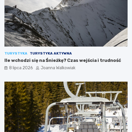
TURYSTYKA
TURYSTYKA AKTYWNA
Ile wchodzi się na Śnieżkę? Czas wejścia i trudność
8 lipca 2026
Joanna Walkowiak