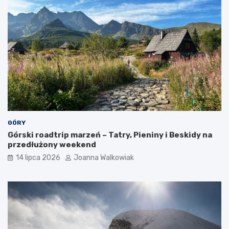
k
c
j
e
GÓRY
Górski roadtrip marzeń – Tatry, Pieniny i Beskidy na
przedłużony weekend
14 lipca 2026
Joanna Walkowiak