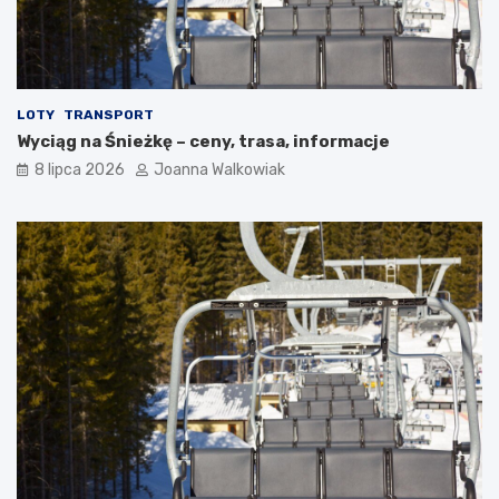
LOTY
TRANSPORT
Wyciąg na Śnieżkę – ceny, trasa, informacje
8 lipca 2026
Joanna Walkowiak