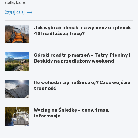
statki, które…
Czytaj dalej
Jak wybrać plecaki na wycieczki i plecak
40l na dłuższą trasę?
Górski roadtrip marzeń – Tatry, Pieniny i
Beskidy na przedłużony weekend
Ile wchodzi się na Śnieżkę? Czas wejścia i
trudność
Wyciąg na Śnieżkę – ceny, trasa,
informacje
W
O
y
g
s
r