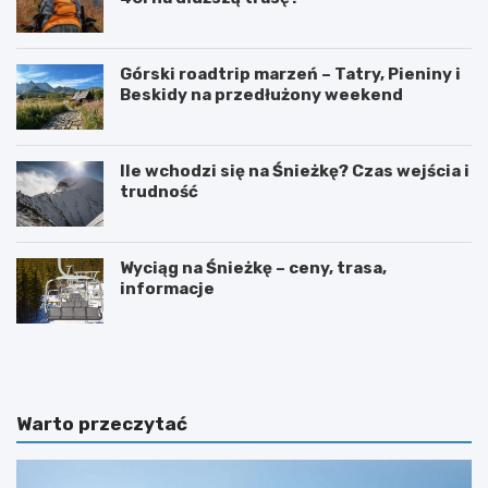
Górski roadtrip marzeń – Tatry, Pieniny i
Beskidy na przedłużony weekend
Ile wchodzi się na Śnieżkę? Czas wejścia i
trudność
Wyciąg na Śnieżkę – ceny, trasa,
informacje
W
O
y
g
s
r
p
ó
y
d
Warto przeczytać
O
b
w
o
c
t
z
a