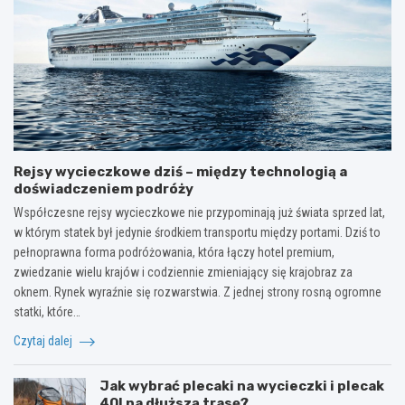
Rejsy wycieczkowe dziś – między technologią a
doświadczeniem podróży
Współczesne rejsy wycieczkowe nie przypominają już świata sprzed lat,
w którym statek był jedynie środkiem transportu między portami. Dziś to
pełnoprawna forma podróżowania, która łączy hotel premium,
zwiedzanie wielu krajów i codziennie zmieniający się krajobraz za
oknem. Rynek wyraźnie się rozwarstwia. Z jednej strony rosną ogromne
statki, które…
Czytaj dalej
Jak wybrać plecaki na wycieczki i plecak
40l na dłuższą trasę?