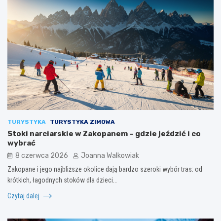
TURYSTYKA
TURYSTYKA ZIMOWA
Stoki narciarskie w Zakopanem – gdzie jeździć i co
wybrać
8 czerwca 2026
Joanna Walkowiak
Zakopane i jego najbliższe okolice dają bardzo szeroki wybór tras: od
krótkich, łagodnych stoków dla dzieci…
Czytaj dalej