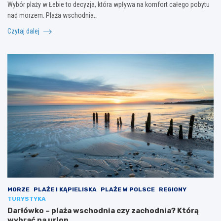
Wybór plaży w Łebie to decyzja, która wpływa na komfort całego pobytu
nad morzem. Plaża wschodnia…
Czytaj dalej
MORZE
PLAŻE I KĄPIELISKA
PLAŻE W POLSCE
REGIONY
TURYSTYKA
Darłówko – plaża wschodnia czy zachodnia? Którą
wybrać na urlop