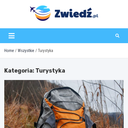
Skip
to
content
zwiedz.pl
Home
Wszystkie
Turystyka
Kategoria:
Turystyka