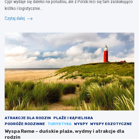
Cypr wydaje się daleko na południu, ale z Polski leci się tam zaskakująco
krótko i logistycznie…
Czytaj dalej
ATRAKCJE DLA RODZIN
PLAŻE I KĄPIELISKA
PODRÓŻE RODZINNE
TURYSTYKA
WYSPY
WYSPY EGZOTYCZNE
Wyspa Rømø – duńskie plaże, wydmy i atrakcje dla
rodzin