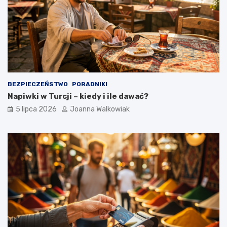
BEZPIECZEŃSTWO
PORADNIKI
Napiwki w Turcji – kiedy i ile dawać?
5 lipca 2026
Joanna Walkowiak