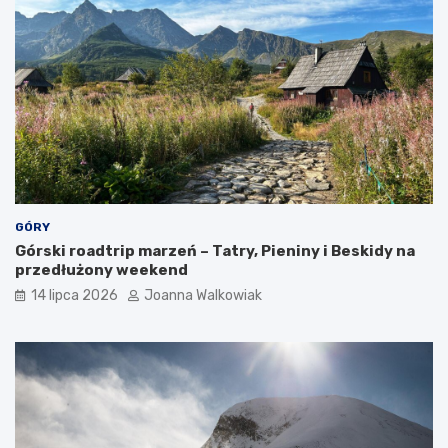
c
j
e
GÓRY
Górski roadtrip marzeń – Tatry, Pieniny i Beskidy na
przedłużony weekend
14 lipca 2026
Joanna Walkowiak