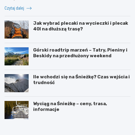
Czytaj dalej
Jak wybrać plecaki na wycieczki i plecak
40l na dłuższą trasę?
Górski roadtrip marzeń – Tatry, Pieniny i
Beskidy na przedłużony weekend
Ile wchodzi się na Śnieżkę? Czas wejścia i
trudność
Wyciąg na Śnieżkę – ceny, trasa,
informacje
W
O
y
g
s
r