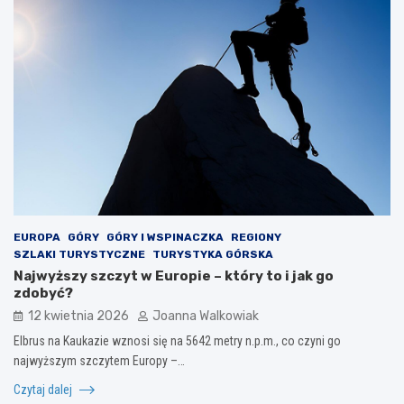
EUROPA
GÓRY
GÓRY I WSPINACZKA
REGIONY
SZLAKI TURYSTYCZNE
TURYSTYKA GÓRSKA
Najwyższy szczyt w Europie – który to i jak go
zdobyć?
12 kwietnia 2026
Joanna Walkowiak
Elbrus na Kaukazie wznosi się na 5642 metry n.p.m., co czyni go
najwyższym szczytem Europy –…
Czytaj dalej