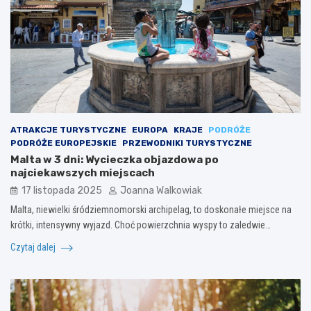
ATRAKCJE TURYSTYCZNE
EUROPA
KRAJE
PODRÓŻE
PODRÓŻE EUROPEJSKIE
PRZEWODNIKI TURYSTYCZNE
Malta w 3 dni: Wycieczka objazdowa po
najciekawszych miejscach
17 listopada 2025
Joanna Walkowiak
Malta, niewielki śródziemnomorski archipelag, to doskonałe miejsce na
krótki, intensywny wyjazd. Choć powierzchnia wyspy to zaledwie…
Czytaj dalej