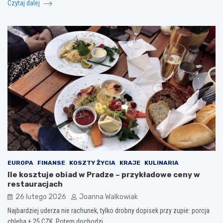
Czytaj dalej
EUROPA
FINANSE
KOSZTY ŻYCIA
KRAJE
KULINARIA
Ile kosztuje obiad w Pradze – przykładowe ceny w
restauracjach
26 lutego 2026
Joanna Walkowiak
Najbardziej uderza nie rachunek, tylko drobny dopisek przy zupie: porcja
chleba + 25 CZK. Potem dochodzi…