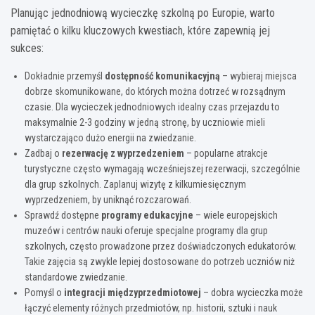
Planując jednodniową wycieczkę szkolną po Europie, warto
pamiętać o kilku kluczowych kwestiach, które zapewnią jej
sukces:
Dokładnie przemyśl
dostępność komunikacyjną
– wybieraj miejsca
dobrze skomunikowane, do których można dotrzeć w rozsądnym
czasie. Dla wycieczek jednodniowych idealny czas przejazdu to
maksymalnie 2-3 godziny w jedną stronę, by uczniowie mieli
wystarczająco dużo energii na zwiedzanie.
Zadbaj o
rezerwację z wyprzedzeniem
– popularne atrakcje
turystyczne często wymagają wcześniejszej rezerwacji, szczególnie
dla grup szkolnych. Zaplanuj wizytę z kilkumiesięcznym
wyprzedzeniem, by uniknąć rozczarowań.
Sprawdź dostępne
programy edukacyjne
– wiele europejskich
muzeów i centrów nauki oferuje specjalne programy dla grup
szkolnych, często prowadzone przez doświadczonych edukatorów.
Takie zajęcia są zwykle lepiej dostosowane do potrzeb uczniów niż
standardowe zwiedzanie.
Pomyśl o
integracji międzyprzedmiotowej
– dobra wycieczka może
łączyć elementy różnych przedmiotów, np. historii, sztuki i nauk