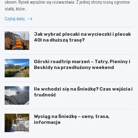
oknem. Rynek wyraźnie się rozwarstwia. Z jednej strony rosną ogromne
statki, które…
Czytaj dalej
Jak wybrać plecaki na wycieczki i plecak
40l na dłuższą trasę?
Górski roadtrip marzeń – Tatry, Pieniny i
Beskidy na przedłużony weekend
Ile wchodzi się na Śnieżkę? Czas wejścia i
trudność
Wyciąg na Śnieżkę – ceny, trasa,
informacje
W
O
y
g