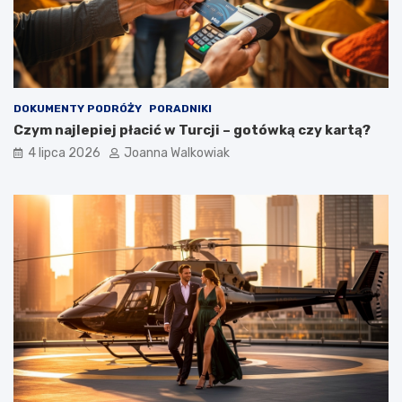
DOKUMENTY PODRÓŻY
PORADNIKI
Czym najlepiej płacić w Turcji – gotówką czy kartą?
4 lipca 2026
Joanna Walkowiak