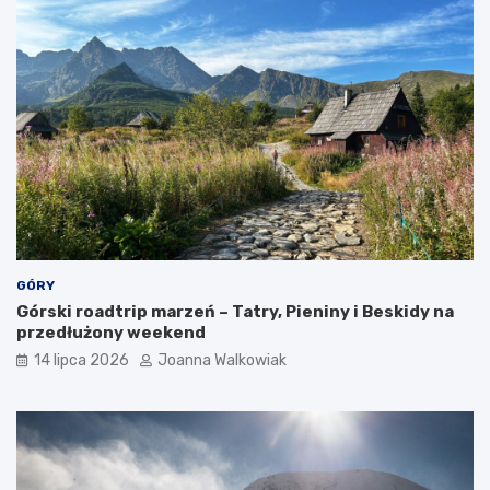
a
k
c
j
e
GÓRY
Górski roadtrip marzeń – Tatry, Pieniny i Beskidy na
przedłużony weekend
14 lipca 2026
Joanna Walkowiak