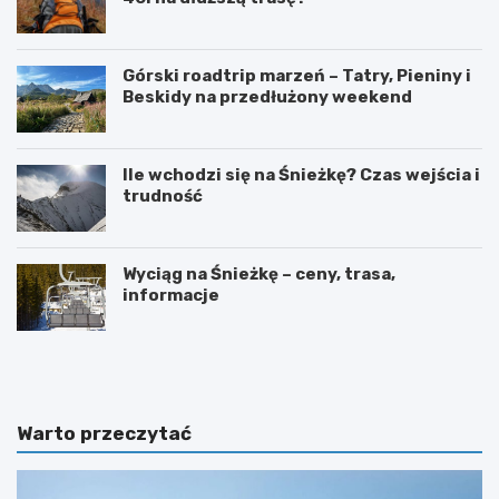
Górski roadtrip marzeń – Tatry, Pieniny i
Beskidy na przedłużony weekend
Ile wchodzi się na Śnieżkę? Czas wejścia i
trudność
Wyciąg na Śnieżkę – ceny, trasa,
informacje
W
O
y
g
s
r
p
ó
y
d
Warto przeczytać
O
b
w
o
c
t
z
a