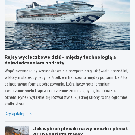
Rejsy wycieczkowe dziś – między technologią a
doświadczeniem podróży
Współczesne rejsy wycieczkowe nie przypominają już świata sprzed lat,
w którym statek był jedynie środkiem transportu między portami. Dziś to
pełnoprawna forma podróżowania, która łączy hotel premium,
zwiedzanie wielu krajów i codziennie zmieniający się krajobraz za
oknem. Rynek wyraźnie się rozwarstwia. Z jednej strony rosną ogromne
statki, które…
Czytaj dalej
Jak wybrać plecaki na wycieczki i plecak
40l na dłuższą trasę?