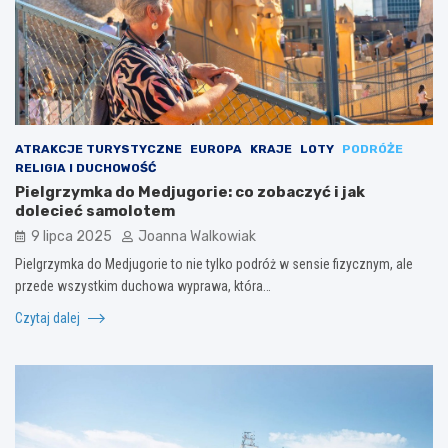
ATRAKCJE TURYSTYCZNE
EUROPA
KRAJE
LOTY
PODRÓŻE
RELIGIA I DUCHOWOŚĆ
Pielgrzymka do Medjugorie: co zobaczyć i jak
dolecieć samolotem
9 lipca 2025
Joanna Walkowiak
Pielgrzymka do Medjugorie to nie tylko podróż w sensie fizycznym, ale
przede wszystkim duchowa wyprawa, która…
Czytaj dalej