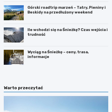
Górski roadtrip marzeń – Tatry, Pieniny i
Beskidy na przedłużony weekend
Ile wchodzi się na Śnieżkę? Czas wejścia i
trudność
Wyciąg na Śnieżkę – ceny, trasa,
informacje
W
O
y
g
s
r
p
ó
y
d
Warto przeczytać
O
b
w
o
c
t
z
a
e
n
m
i