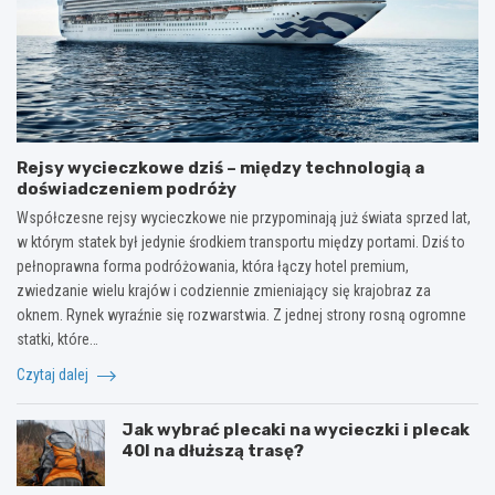
Rejsy wycieczkowe dziś – między technologią a
doświadczeniem podróży
Współczesne rejsy wycieczkowe nie przypominają już świata sprzed lat,
w którym statek był jedynie środkiem transportu między portami. Dziś to
pełnoprawna forma podróżowania, która łączy hotel premium,
zwiedzanie wielu krajów i codziennie zmieniający się krajobraz za
oknem. Rynek wyraźnie się rozwarstwia. Z jednej strony rosną ogromne
statki, które…
Czytaj dalej
Jak wybrać plecaki na wycieczki i plecak
40l na dłuższą trasę?