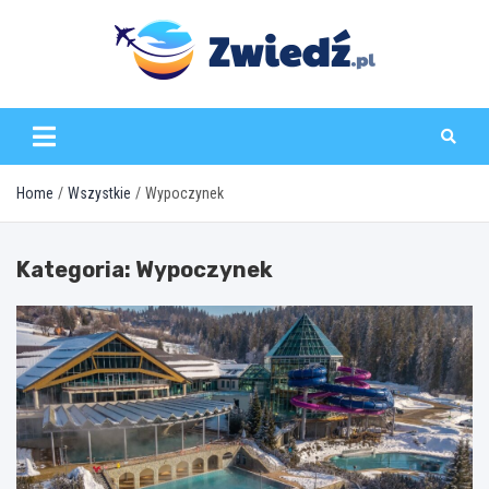
Skip
to
content
zwiedz.pl
Home
Wszystkie
Wypoczynek
Kategoria:
Wypoczynek