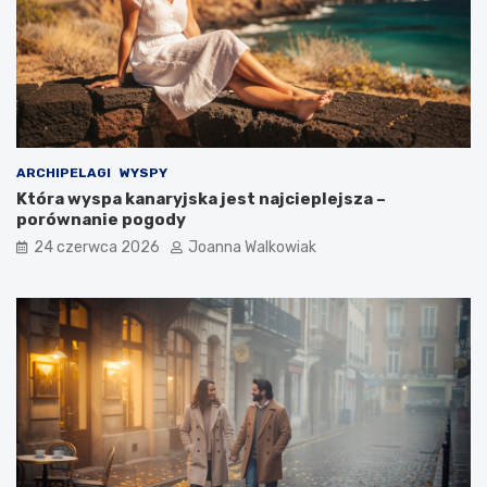
ARCHIPELAGI
WYSPY
Która wyspa kanaryjska jest najcieplejsza –
porównanie pogody
24 czerwca 2026
Joanna Walkowiak