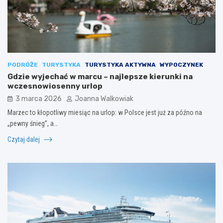
PODRÓŻE
TURYSTYKA
TURYSTYKA AKTYWNA
WYPOCZYNEK
Gdzie wyjechać w marcu – najlepsze kierunki na
wczesnowiosenny urlop
3 marca 2026
Joanna Walkowiak
Marzec to kłopotliwy miesiąc na urlop: w Polsce jest już za późno na
„pewny śnieg”, a…
Czytaj dalej