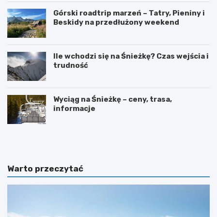
Górski roadtrip marzeń – Tatry, Pieniny i
Beskidy na przedłużony weekend
Ile wchodzi się na Śnieżkę? Czas wejścia i
trudność
Wyciąg na Śnieżkę – ceny, trasa,
informacje
W
O
y
g
s
r
p
ó
y
d
Warto przeczytać
O
b
w
o
c
t
z
a
e
n
m
i