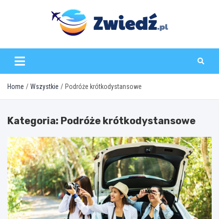
Skip
to
content
zwiedz.pl
Home
Wszystkie
Podróże krótkodystansowe
Kategoria:
Podróże krótkodystansowe