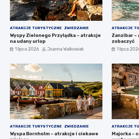
ATRAKCJE TURYSTYCZNE
ZWIEDZANIE
ATRAKCJE T
Wyspy Zielonego Przylądka – atrakcje
Zanzibar – 
na udany urlop
zobaczyć
1 lipca 2026
Joanna Walkowiak
1 lipca 202
ATRAKCJE TURYSTYCZNE
ZWIEDZANIE
ATRAKCJE T
Wyspa Bornholm – atrakcje i ciekawe
Majorka – 