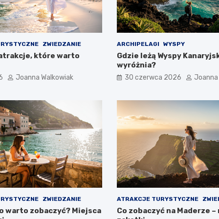
URYSTYCZNE
ZWIEDZANIE
ARCHIPELAGI
WYSPY
atrakcje, które warto
Gdzie leżą Wyspy Kanaryjski
wyróżnia?
6
Joanna Walkowiak
30 czerwca 2026
Joanna
URYSTYCZNE
ZWIEDZANIE
ATRAKCJE TURYSTYCZNE
ZWIE
co warto zobaczyć? Miejsca
Co zobaczyć na Maderze –