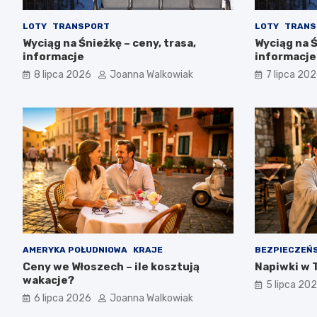
LOTY
TRANSPORT
LOTY
TRANS
Wyciąg na Śnieżkę – ceny, trasa,
Wyciąg na Ś
informacje
informacje
8 lipca 2026
Joanna Walkowiak
7 lipca 20
AMERYKA POŁUDNIOWA
KRAJE
BEZPIECZEŃ
Ceny we Włoszech – ile kosztują
Napiwki w T
wakacje?
5 lipca 20
6 lipca 2026
Joanna Walkowiak