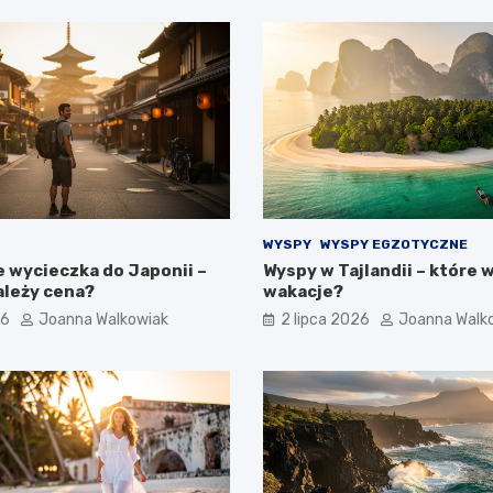
WYSPY
WYSPY EGZOTYCZNE
e wycieczka do Japonii –
Wyspy w Tajlandii – które 
ależy cena?
wakacje?
26
Joanna Walkowiak
2 lipca 2026
Joanna Walk