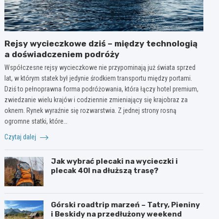
Rejsy wycieczkowe dziś – między technologią
a doświadczeniem podróży
Współczesne rejsy wycieczkowe nie przypominają już świata sprzed
lat, w którym statek był jedynie środkiem transportu między portami.
Dziś to pełnoprawna forma podróżowania, która łączy hotel premium,
zwiedzanie wielu krajów i codziennie zmieniający się krajobraz za
oknem. Rynek wyraźnie się rozwarstwia. Z jednej strony rosną
ogromne statki, które…
Czytaj dalej
Jak wybrać plecaki na wycieczki i
plecak 40l na dłuższą trasę?
Górski roadtrip marzeń – Tatry, Pieniny
i Beskidy na przedłużony weekend