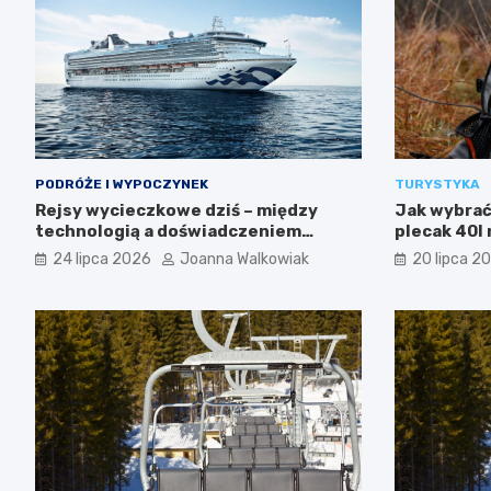
PODRÓŻE I WYPOCZYNEK
TURYSTYKA
Rejsy wycieczkowe dziś – między
Jak wybrać 
technologią a doświadczeniem
plecak 40l 
podróży
24 lipca 2026
Joanna Walkowiak
20 lipca 2