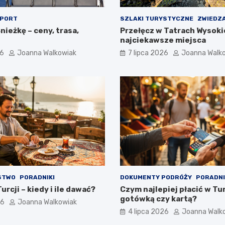
PORT
SZLAKI TURYSTYCZNE
ZWIEDZ
nieżkę – ceny, trasa,
Przełęcz w Tatrach Wysoki
najciekawsze miejsca
26
Joanna Walkowiak
7 lipca 2026
Joanna Walk
STWO
PORADNIKI
DOKUMENTY PODRÓŻY
PORADNI
urcji – kiedy i ile dawać?
Czym najlepiej płacić w Tur
gotówką czy kartą?
26
Joanna Walkowiak
4 lipca 2026
Joanna Walk