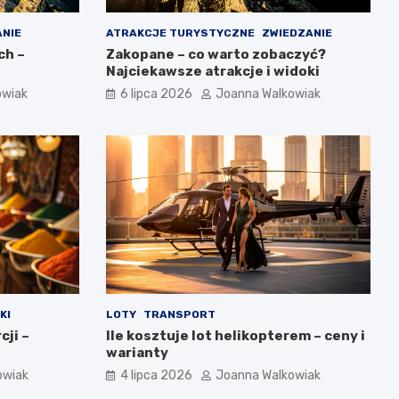
ANIE
ATRAKCJE TURYSTYCZNE
ZWIEDZANIE
ch –
Zakopane – co warto zobaczyć?
Najciekawsze atrakcje i widoki
owiak
6 lipca 2026
Joanna Walkowiak
KI
LOTY
TRANSPORT
cji –
Ile kosztuje lot helikopterem – ceny i
warianty
owiak
4 lipca 2026
Joanna Walkowiak