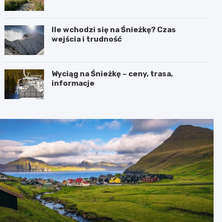
Ile wchodzi się na Śnieżkę? Czas
wejścia i trudność
Wyciąg na Śnieżkę – ceny, trasa,
informacje