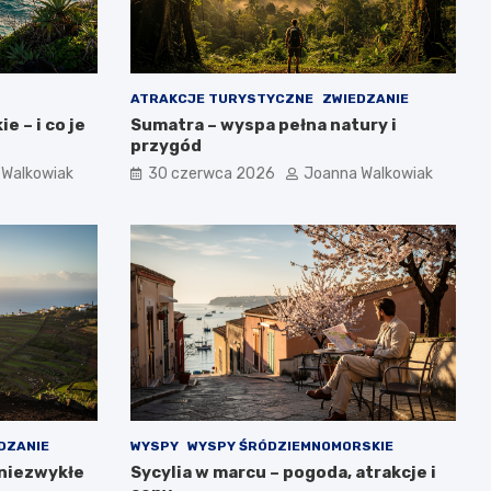
ATRAKCJE TURYSTYCZNE
ZWIEDZANIE
e – i co je
Sumatra – wyspa pełna natury i
przygód
 Walkowiak
30 czerwca 2026
Joanna Walkowiak
DZANIE
WYSPY
WYSPY ŚRÓDZIEMNOMORSKIE
 niezwykłe
Sycylia w marcu – pogoda, atrakcje i