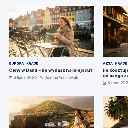
EUROPA
KRAJE
AZJA
KRAJE
Ceny w Danii – ile wydasz na miejscu?
Ile kosztuj
od czego z
3 lipca 2026
Joanna Walkowiak
3 lipca 20