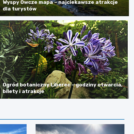
Wyspy Owcze mapa – najciekawsze atrakcje
dla turystów
Ogród botaniczny Liberec – godziny otwarcia,
bilety i atrakcje