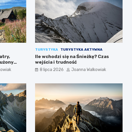
TURYSTYKA
TURYSTYKA AKTYWNA
atry,
Ile wchodzi się na Śnieżkę? Czas
łużony
wejścia i trudność
kowiak
8 lipca 2026
Joanna Walkowiak