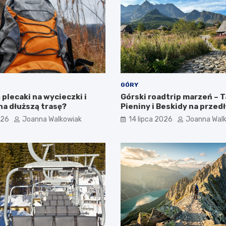
GÓRY
plecaki na wycieczki i
Górski roadtrip marzeń – T
na dłuższą trasę?
Pieniny i Beskidy na przed
weekend
026
Joanna Walkowiak
14 lipca 2026
Joanna Wal