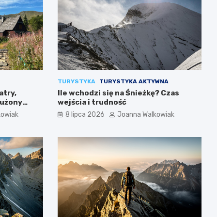
TURYSTYKA
TURYSTYKA AKTYWNA
atry,
Ile wchodzi się na Śnieżkę? Czas
łużony
wejścia i trudność
kowiak
8 lipca 2026
Joanna Walkowiak