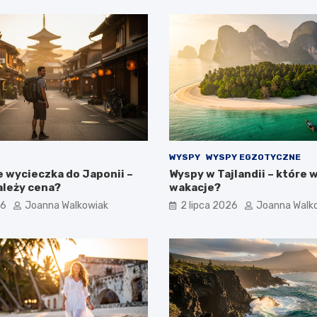
WYSPY
WYSPY EGZOTYCZNE
e wycieczka do Japonii –
Wyspy w Tajlandii – które 
ależy cena?
wakacje?
26
Joanna Walkowiak
2 lipca 2026
Joanna Walk