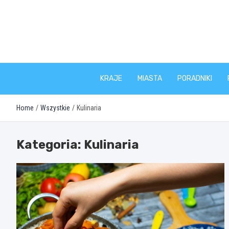
Skip
to
content
KRAJE
MIASTA
PORADNIKI
Home
Wszystkie
Kulinaria
Kategoria:
Kulinaria