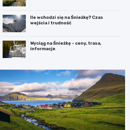
Ile wchodzi się na Śnieżkę? Czas
wejścia i trudność
Wyciąg na Śnieżkę – ceny, trasa,
informacje