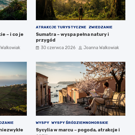
ATRAKCJE TURYSTYCZNE
ZWIEDZANIE
e – i co je
Sumatra – wyspa pełna natury i
przygód
 Walkowiak
30 czerwca 2026
Joanna Walkowiak
DZANIE
WYSPY
WYSPY ŚRÓDZIEMNOMORSKIE
 niezwykłe
Sycylia w marcu – pogoda, atrakcje i