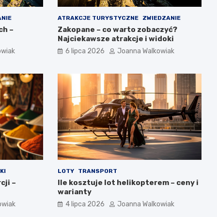
ANIE
ATRAKCJE TURYSTYCZNE
ZWIEDZANIE
ch –
Zakopane – co warto zobaczyć?
Najciekawsze atrakcje i widoki
owiak
6 lipca 2026
Joanna Walkowiak
KI
LOTY
TRANSPORT
cji –
Ile kosztuje lot helikopterem – ceny i
warianty
owiak
4 lipca 2026
Joanna Walkowiak