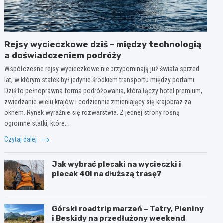
Rejsy wycieczkowe dziś – między technologią
a doświadczeniem podróży
Współczesne rejsy wycieczkowe nie przypominają już świata sprzed
lat, w którym statek był jedynie środkiem transportu między portami.
Dziś to pełnoprawna forma podróżowania, która łączy hotel premium,
zwiedzanie wielu krajów i codziennie zmieniający się krajobraz za
oknem. Rynek wyraźnie się rozwarstwia. Z jednej strony rosną
ogromne statki, które…
Czytaj dalej
Jak wybrać plecaki na wycieczki i
plecak 40l na dłuższą trasę?
Górski roadtrip marzeń – Tatry, Pieniny
i Beskidy na przedłużony weekend