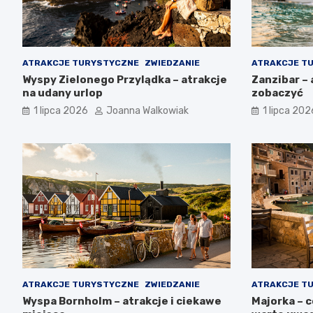
ATRAKCJE TURYSTYCZNE
ZWIEDZANIE
ATRAKCJE T
Wyspy Zielonego Przylądka – atrakcje
Zanzibar – 
na udany urlop
zobaczyć
1 lipca 2026
Joanna Walkowiak
1 lipca 202
ATRAKCJE TURYSTYCZNE
ZWIEDZANIE
ATRAKCJE T
Wyspa Bornholm – atrakcje i ciekawe
Majorka – 