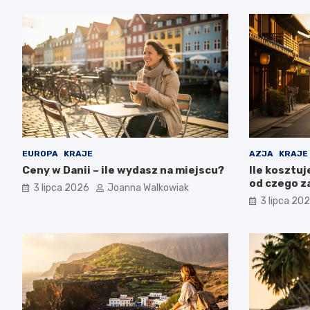
EUROPA
KRAJE
AZJA
KRAJE
Ceny w Danii – ile wydasz na miejscu?
Ile kosztuj
od czego z
3 lipca 2026
Joanna Walkowiak
3 lipca 20