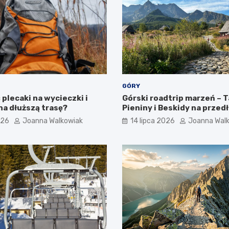
GÓRY
plecaki na wycieczki i
Górski roadtrip marzeń – T
na dłuższą trasę?
Pieniny i Beskidy na przed
weekend
026
Joanna Walkowiak
14 lipca 2026
Joanna Wal