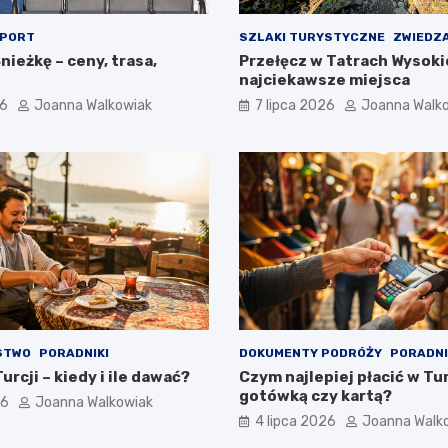
PORT
SZLAKI TURYSTYCZNE
ZWIEDZ
nieżkę – ceny, trasa,
Przełęcz w Tatrach Wysoki
najciekawsze miejsca
26
Joanna Walkowiak
7 lipca 2026
Joanna Walk
STWO
PORADNIKI
DOKUMENTY PODRÓŻY
PORADNI
urcji – kiedy i ile dawać?
Czym najlepiej płacić w Tur
gotówką czy kartą?
26
Joanna Walkowiak
4 lipca 2026
Joanna Walk