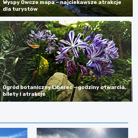
Wyspy Owcze mapa – najciekawsze atrakcje
dla turystów
Ogród botaniczny Liberec – godziny otwarcia,
bilety i atrakcje