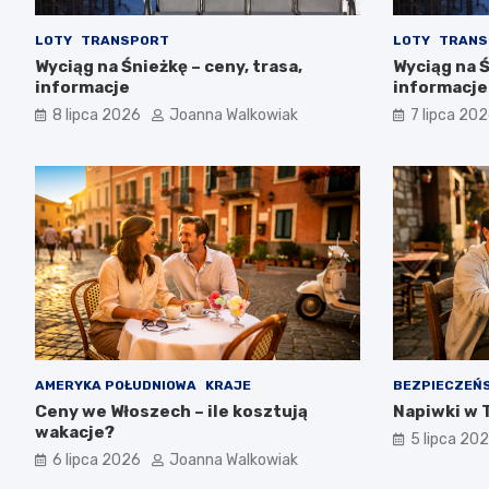
LOTY
TRANSPORT
LOTY
TRANS
Wyciąg na Śnieżkę – ceny, trasa,
Wyciąg na Ś
informacje
informacje
8 lipca 2026
Joanna Walkowiak
7 lipca 20
AMERYKA POŁUDNIOWA
KRAJE
BEZPIECZEŃ
Ceny we Włoszech – ile kosztują
Napiwki w T
wakacje?
5 lipca 20
6 lipca 2026
Joanna Walkowiak