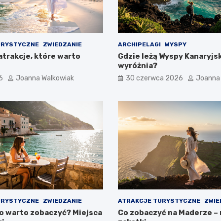
URYSTYCZNE
ZWIEDZANIE
ARCHIPELAGI
WYSPY
atrakcje, które warto
Gdzie leżą Wyspy Kanaryjski
wyróżnia?
6
Joanna Walkowiak
30 czerwca 2026
Joanna
URYSTYCZNE
ZWIEDZANIE
ATRAKCJE TURYSTYCZNE
ZWIE
co warto zobaczyć? Miejsca
Co zobaczyć na Maderze –