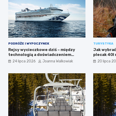
PODRÓŻE I WYPOCZYNEK
TURYSTYKA
Rejsy wycieczkowe dziś – między
Jak wybrać 
technologią a doświadczeniem
plecak 40l 
podróży
24 lipca 2026
Joanna Walkowiak
20 lipca 2