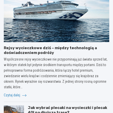
Rejsy wycieczkowe dziś – między technologią a
doświadczeniem podróży
Współczesne rejsy wycieczkowe nie przypominają już świata sprzed lat,
w którym statek był jedynie środkiem transportu między portami. Dziś to
pełnoprawna forma podróżowania, która łączy hotel premium,
zwiedzanie wielu krajów i codziennie zmieniający się krajobraz za
oknem. Rynek wyraźnie się rozwarstwia. Z jednej strony rosną ogromne
statki, które…
Czytaj dalej
Jak wybrać plecaki na wycieczki i plecak
40l na dłuższą trasę?