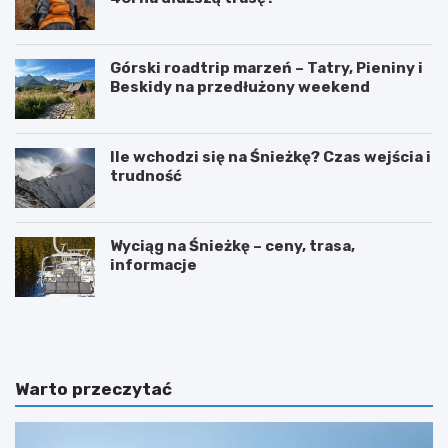
Górski roadtrip marzeń – Tatry, Pieniny i
Beskidy na przedłużony weekend
Ile wchodzi się na Śnieżkę? Czas wejścia i
trudność
Wyciąg na Śnieżkę – ceny, trasa,
informacje
W
O
y
g
s
r
p
ó
y
d
Warto przeczytać
O
b
w
o
c
t
z
a