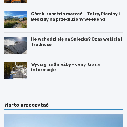
Górski roadtrip marzeń – Tatry, Pieniny i
Beskidy na przedłużony weekend
Ile wchodzi się na Śnieżkę? Czas wejścia i
trudność
Wyciąg na Śnieżkę – ceny, trasa,
informacje
W
O
y
g
s
r
p
ó
y
d
Warto przeczytać
O
b
w
o
c
t
z
a
e
n