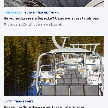
TURYSTYKA
TURYSTYKA AKTYWNA
Ile wchodzi się na Śnieżkę? Czas wejścia i trudność
8 lipca 2026
Joanna Walkowiak
LOTY
TRANSPORT
Wyciąg na Śnieżkę – ceny, trasa, informacje