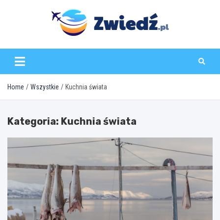
Skip
to
content
zwiedz.pl
Home
Wszystkie
Kuchnia świata
Kategoria:
Kuchnia świata