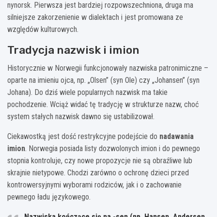
nynorsk. Pierwsza jest bardziej rozpowszechniona, druga ma
silniejsze zakorzenienie w dialektach i jest promowana ze
względów kulturowych.
Tradycja nazwisk i imion
Historycznie w Norwegii funkcjonowały nazwiska patronimiczne –
oparte na imieniu ojca, np. „Olsen” (syn Ole) czy „Johansen” (syn
Johana). Do dziś wiele popularnych nazwisk ma takie
pochodzenie. Wciąż widać tę tradycję w strukturze nazw, choć
system stałych nazwisk dawno się ustabilizował.
Ciekawostką jest dość restrykcyjne podejście do
nadawania
imion
. Norwegia posiada listy dozwolonych imion i do pewnego
stopnia kontroluje, czy nowe propozycje nie są obraźliwe lub
skrajnie nietypowe. Chodzi zarówno o ochronę dzieci przed
kontrowersyjnymi wyborami rodziców, jak i o zachowanie
pewnego ładu językowego.
Nazwiska kończące się na
-sen
(np. Hansen, Andersen,