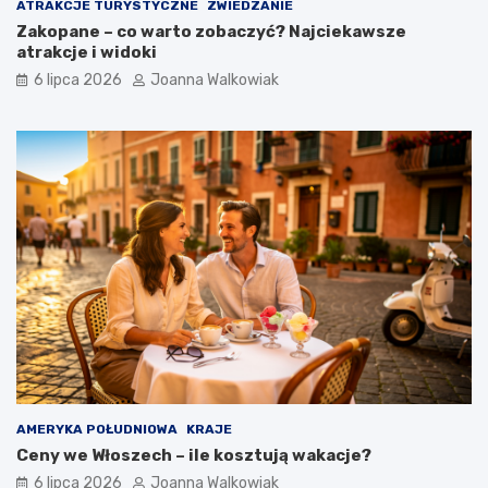
ATRAKCJE TURYSTYCZNE
ZWIEDZANIE
Zakopane – co warto zobaczyć? Najciekawsze
atrakcje i widoki
6 lipca 2026
Joanna Walkowiak
AMERYKA POŁUDNIOWA
KRAJE
Ceny we Włoszech – ile kosztują wakacje?
6 lipca 2026
Joanna Walkowiak