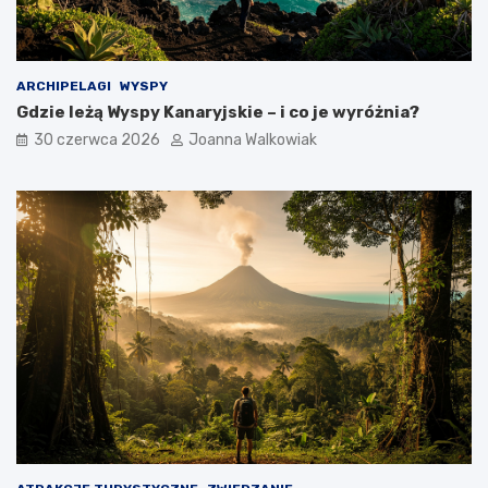
ARCHIPELAGI
WYSPY
Gdzie leżą Wyspy Kanaryjskie – i co je wyróżnia?
30 czerwca 2026
Joanna Walkowiak