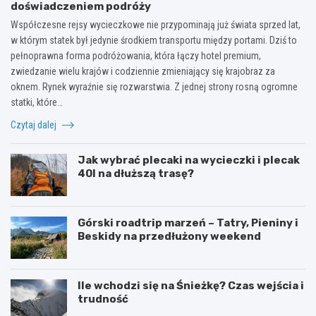
doświadczeniem podróży
Współczesne rejsy wycieczkowe nie przypominają już świata sprzed lat,
w którym statek był jedynie środkiem transportu między portami. Dziś to
pełnoprawna forma podróżowania, która łączy hotel premium,
zwiedzanie wielu krajów i codziennie zmieniający się krajobraz za
oknem. Rynek wyraźnie się rozwarstwia. Z jednej strony rosną ogromne
statki, które…
Czytaj dalej
Jak wybrać plecaki na wycieczki i plecak
40l na dłuższą trasę?
Górski roadtrip marzeń – Tatry, Pieniny i
Beskidy na przedłużony weekend
Ile wchodzi się na Śnieżkę? Czas wejścia i
trudność