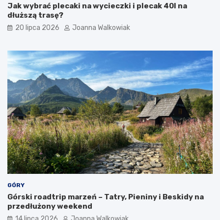
Jak wybrać plecaki na wycieczki i plecak 40l na
t
t
dłuższą trasę?
ó
y
w
i
20 lipca 2026
Joanna Walkowiak
a
t
r
a
k
c
j
e
GÓRY
Górski roadtrip marzeń – Tatry, Pieniny i Beskidy na
przedłużony weekend
14 lipca 2026
Joanna Walkowiak