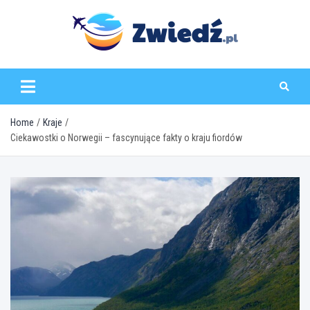
Skip
to
content
zwiedz.pl
Home
Kraje
Ciekawostki o Norwegii – fascynujące fakty o kraju fiordów