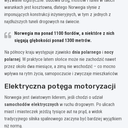
wyzwanie logistyczne. Budowa dróg, mostów i tuneli w takich
warunkach jest kosztowna, dlatego Norwegia słynie z
imponujących konstrukcji inżynieryjnych, w tym z jednych z
najdłuższych tuneli drogowych na świecie.
Norwegia ma ponad
1100 fiordów
, a niektóre z nich
sięgają głębokości ponad
1300 metrów
.
Na północy kraju występuje zjawisko
dnia polarnego
i
nocy
polarnej
. W praktyce latem słońce może nie zachodzić nawet
przez około dwa miesiące, a zimą nie wschodzić – co mocno
wpływa na rytm życia, samopoczucie i zwyczaje mieszkańców.
Elektryczna potęga motoryzacji
Norwegia jest światowym liderem, jeśli chodzi o udział
samochodów elektrycznych
w ruchu drogowym. Po ulicach
miast i miasteczek jeżdżą tysiące aut na prąd, a widok
tradycyjnego silnika spalinowego zaczyna być bardziej wyjątkiem
niż normą.