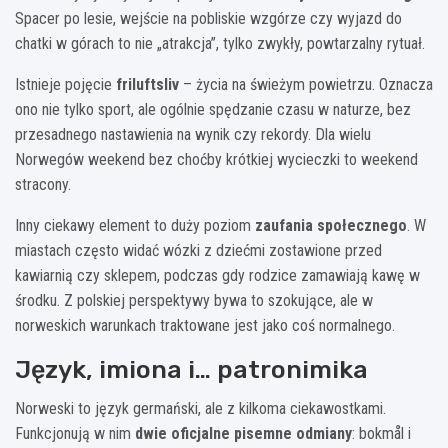
Spacer po lesie, wejście na pobliskie wzgórze czy wyjazd do
chatki w górach to nie „atrakcja”, tylko zwykły, powtarzalny rytuał.
Istnieje pojęcie
friluftsliv
– życia na świeżym powietrzu. Oznacza
ono nie tylko sport, ale ogólnie spędzanie czasu w naturze, bez
przesadnego nastawienia na wynik czy rekordy. Dla wielu
Norwegów weekend bez choćby krótkiej wycieczki to weekend
stracony.
Inny ciekawy element to duży poziom
zaufania społecznego
. W
miastach często widać wózki z dziećmi zostawione przed
kawiarnią czy sklepem, podczas gdy rodzice zamawiają kawę w
środku. Z polskiej perspektywy bywa to szokujące, ale w
norweskich warunkach traktowane jest jako coś normalnego.
Język, imiona i… patronimika
Norweski to język germański, ale z kilkoma ciekawostkami.
Funkcjonują w nim
dwie oficjalne pisemne odmiany
: bokmål i