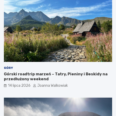
a
k
c
j
e
GÓRY
Górski roadtrip marzeń – Tatry, Pieniny i Beskidy na
przedłużony weekend
14 lipca 2026
Joanna Walkowiak