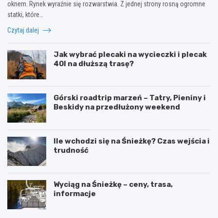
oknem. Rynek wyraźnie się rozwarstwia. Z jednej strony rosną ogromne
statki, które…
Czytaj dalej
Jak wybrać plecaki na wycieczki i plecak
40l na dłuższą trasę?
Górski roadtrip marzeń – Tatry, Pieniny i
Beskidy na przedłużony weekend
Ile wchodzi się na Śnieżkę? Czas wejścia i
trudność
Wyciąg na Śnieżkę – ceny, trasa,
informacje
W
O
y
g