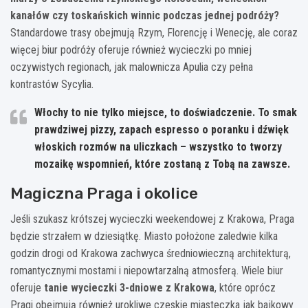
kanałów czy toskańskich winnic podczas jednej podróży?
Standardowe trasy obejmują Rzym, Florencję i Wenecję, ale coraz
więcej biur podróży oferuje również wycieczki po mniej
oczywistych regionach, jak malownicza Apulia czy pełna
kontrastów Sycylia.
Włochy to nie tylko miejsce, to doświadczenie. To smak
prawdziwej pizzy, zapach espresso o poranku i dźwięk
włoskich rozmów na uliczkach – wszystko to tworzy
mozaikę wspomnień, które zostaną z Tobą na zawsze.
Magiczna Praga i okolice
Jeśli szukasz krótszej wycieczki weekendowej z Krakowa, Praga
będzie strzałem w dziesiątkę. Miasto położone zaledwie kilka
godzin drogi od Krakowa zachwyca średniowieczną architekturą,
romantycznymi mostami i niepowtarzalną atmosferą. Wiele biur
oferuje
tanie wycieczki 3-dniowe z Krakowa
, które oprócz
Pragi obejmują również urokliwe czeskie miasteczka jak bajkowy