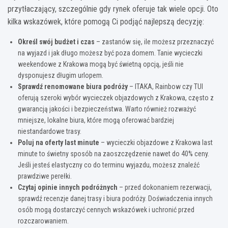
przytłaczający, szczególnie gdy rynek oferuje tak wiele opcji. Oto
kilka wskazówek, które pomogą Ci podjąć najlepszą decyzję:
Określ swój budżet i czas
– zastanów się, ile możesz przeznaczyć
na wyjazd i jak długo możesz być poza domem. Tanie wycieczki
weekendowe z Krakowa mogą być świetną opcją, jeśli nie
dysponujesz długim urlopem.
Sprawdź renomowane biura podróży
– ITAKA, Rainbow czy TUI
oferują szeroki wybór wycieczek objazdowych z Krakowa, często z
gwarancją jakości i bezpieczeństwa. Warto również rozważyć
mniejsze, lokalne biura, które mogą oferować bardziej
niestandardowe trasy.
Poluj na oferty last minute
– wycieczki objazdowe z Krakowa last
minute to świetny sposób na zaoszczędzenie nawet do 40% ceny.
Jeśli jesteś elastyczny co do terminu wyjazdu, możesz znaleźć
prawdziwe perełki.
Czytaj opinie innych podróżnych
– przed dokonaniem rezerwacji,
sprawdź recenzje danej trasy i biura podróży. Doświadczenia innych
osób mogą dostarczyć cennych wskazówek i uchronić przed
rozczarowaniem.