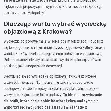
stresu związanego z logistyką.
Zabiorę Cię w podróż po
najlepszych propozycjach wyjazdów, które możesz rozpocząć
prosto z serca Małopolski.
Dlaczego warto wybrać wycieczkę
objazdową z Krakowa?
Wycieczki objazdowe mają w sobie coś magicznego – budzisz
się każdego dnia w innym miejscu, poznając nowe kultury, smaki i
widoki. Kraków, dzięki strategicznemu położeniu w południowej
Polsce, stanowi idealny punkt startowy do eksploracji zarówno
polskich, jak i europejskich destynacji.
Decydując się na wycieczkę objazdową, zyskujesz przede
wszystkim wygodę. Nie musisz martwić się o rezerwację
noclegów, transport między miastami czy planowanie trasy –
wszystkim zajmuje się biuro podróży.
To idealne rozwiązanie
dla osób, które cenią sobie komfort i chcą maksymalnie
wykorzystać swój urlop bez stresu związanego z