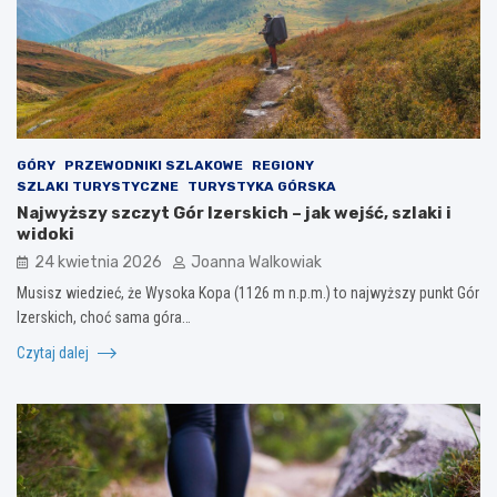
GÓRY
PRZEWODNIKI SZLAKOWE
REGIONY
SZLAKI TURYSTYCZNE
TURYSTYKA GÓRSKA
Najwyższy szczyt Gór Izerskich – jak wejść, szlaki i
widoki
24 kwietnia 2026
Joanna Walkowiak
Musisz wiedzieć, że Wysoka Kopa (1126 m n.p.m.) to najwyższy punkt Gór
Izerskich, choć sama góra…
Czytaj dalej