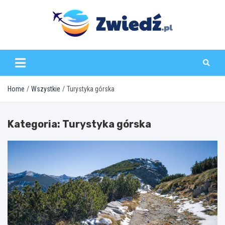
Skip
to
content
zwiedz.pl
Home
Wszystkie
Turystyka górska
Kategoria:
Turystyka górska