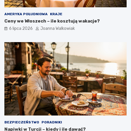
AMERYKA POŁUDNIOWA
KRAJE
Ceny we Włoszech – ile kosztują wakacje?
6 lipca 2026
Joanna Walkowiak
BEZPIECZEŃSTWO
PORADNIKI
Napiwki w Turcji – kiedy i ile dawać?