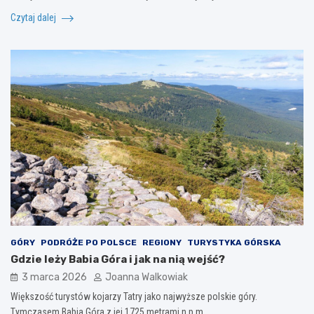
Czytaj dalej
GÓRY
PODRÓŻE PO POLSCE
REGIONY
TURYSTYKA GÓRSKA
Gdzie leży Babia Góra i jak na nią wejść?
3 marca 2026
Joanna Walkowiak
Większość turystów kojarzy Tatry jako najwyższe polskie góry.
Tymczasem Babia Góra z jej 1725 metrami n.p.m.…