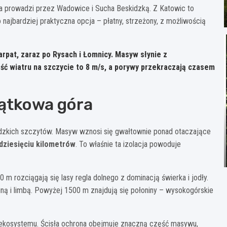
a prowadzi przez Wadowice i Sucha Beskidzką. Z Katowic to
 najbardziej praktyczna opcja – płatny, strzeżony, z możliwością
arpat, zaraz po Rysach i Łomnicy. Masyw słynie z
 wiatru na szczycie to 8 m/s, a porywy przekraczają czasem
jątkowa góra
idzkich szczytów. Masyw wznosi się gwałtownie ponad otaczające
dziesięciu kilometrów
. To właśnie ta izolacja powoduje
0 m rozciągają się lasy regla dolnego z dominacją świerka i jodły.
ną i limbą. Powyżej 1500 m znajdują się połoniny – wysokogórskie
 ekosystemu. Ścisła ochrona obejmuje znaczną część masywu,