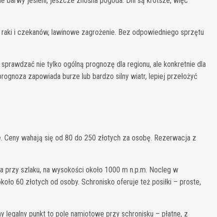
kne barwy jesieni, jeszcze znośna pogoda. Dni są krótsze, więc
ść raki i czekanów, lawinowe zagrożenie. Bez odpowiedniego sprzętu
rawdzać nie tylko ogólną prognozę dla regionu, ale konkretnie dla
prognoza zapowiada burze lub bardzo silny wiatr, lepiej przełożyć
. Ceny wahają się od 80 do 250 złotych za osobę. Rezerwacja z
a przy szlaku, na wysokości około 1000 m n.p.m. Nocleg w
ło 60 złotych od osoby. Schronisko oferuje też posiłki – proste,
 legalny punkt to pole namiotowe przy schronisku – płatne, z