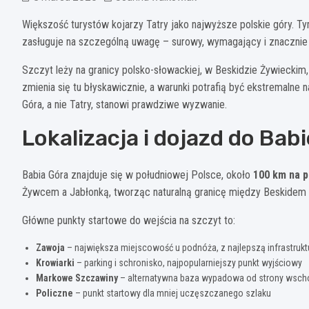
Większość turystów kojarzy Tatry jako najwyższe polskie góry.
zasługuje na szczególną uwagę – surowy, wymagający i znacznie bar
Szczyt leży na granicy polsko-słowackiej, w Beskidzie Żywieckim
zmienia się tu błyskawicznie, a warunki potrafią być ekstremalne
Góra, a nie Tatry, stanowi prawdziwe wyzwanie.
Lokalizacja i dojazd do Babi
Babia Góra znajduje się w południowej Polsce, około
100 km na 
Żywcem a Jabłonką, tworząc naturalną granicę między Beskidem
Główne punkty startowe do wejścia na szczyt to:
Zawoja
– największa miejscowość u podnóża, z najlepszą infrastrukt
Krowiarki
– parking i schronisko, najpopularniejszy punkt wyjściowy
Markowe Szczawiny
– alternatywna baza wypadowa od strony wsch
Policzne
– punkt startowy dla mniej uczęszczanego szlaku