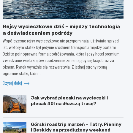
Rejsy wycieczkowe dziś – między technologią
a doświadczeniem podróży
Współczesne rejsy wycieczkowe nie przypominają już świata sprzed
lat, w którym statek był jedynie środkiem transportu między portami.
Dziś to pełnoprawna forma podróżowania, która łączy hotel premium,
zwiedzanie wielu krajów i codziennie zmieniający się krajobraz za
oknem. Rynek wyraźnie się rozwarstwia. Z jednej strony rosną
ogromne statki, które…
Czytaj dalej
Jak wybrać plecaki na wycieczki i
plecak 40l na dłuższą trasę?
Górski roadtrip marzeń – Tatry, Pieniny
i Beskidy na przedłużony weekend