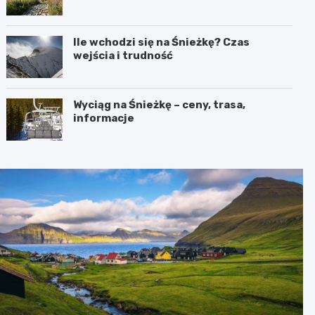
Ile wchodzi się na Śnieżkę? Czas
wejścia i trudność
Wyciąg na Śnieżkę – ceny, trasa,
informacje