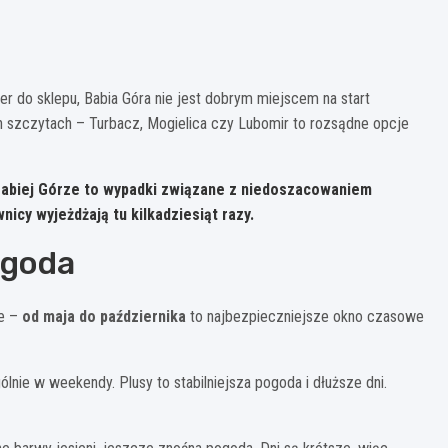
er do sklepu, Babia Góra nie jest dobrym miejscem na start
h szczytach – Turbacz, Mogielica czy Lubomir to rozsądne opcje
 Babiej Górze to wypadki związane z niedoszacowaniem
icy wyjeżdżają tu kilkadziesiąt razy.
ogoda
ie –
od maja do października
to najbezpieczniejsze okno czasowe
ólnie w weekendy. Plusy to stabilniejsza pogoda i dłuższe dni.