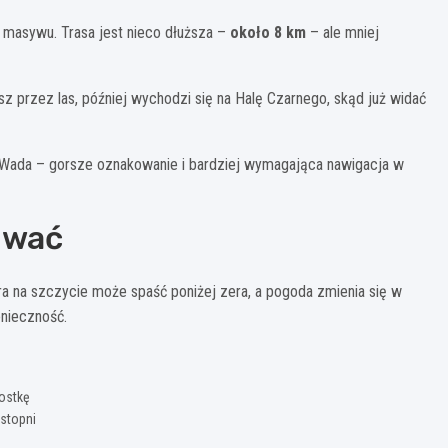
 masywu. Trasa jest nieco dłuższa –
około 8 km
– ale mniej
sz przez las, później wychodzi się na Halę Czarnego, skąd już widać
. Wada – gorsze oznakowanie i bardziej wymagająca nawigacja w
tować
a na szczycie może spaść poniżej zera, a pogoda zmienia się w
onieczność.
kostkę
 stopni