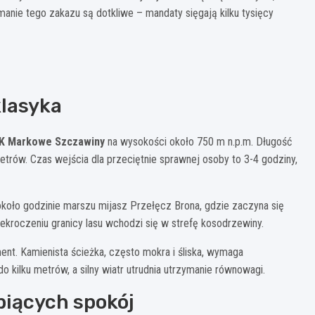
manie tego zakazu są dotkliwe – mandaty sięgają kilku tysięcy
klasyka
K Markowe Szczawiny
na wysokości około 750 m n.p.m. Długość
trów. Czas wejścia dla przeciętnie sprawnej osoby to 3-4 godziny,
 około godzinie marszu mijasz Przełęcz Brona, gdzie zaczyna się
ekroczeniu granicy lasu wchodzi się w strefę kosodrzewiny.
nt. Kamienista ścieżka, często mokra i śliska, wymaga
kilku metrów, a silny wiatr utrudnia utrzymanie równowagi.
ubiących spokój