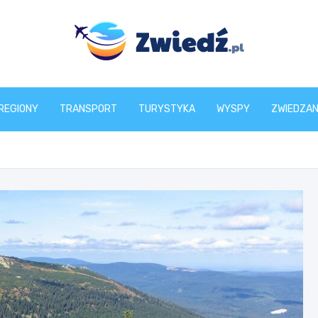
zwiedz.pl
REGIONY
TRANSPORT
TURYSTYKA
WYSPY
ZWIEDZAN