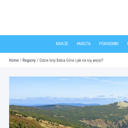
Skip
to
content
KRAJE
MIASTA
PORADNIKI
Home
Regiony
Gdzie leży Babia Góra i jak na nią wejść?