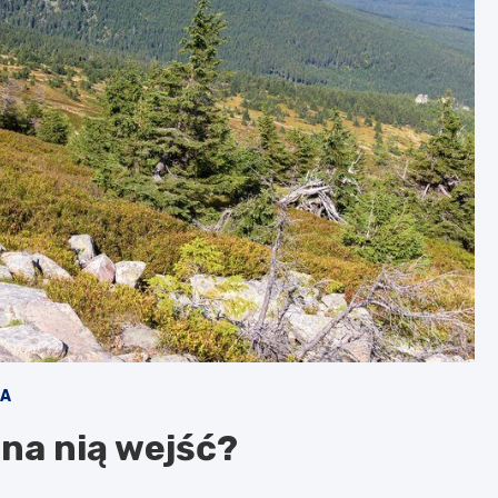
KA
 na nią wejść?