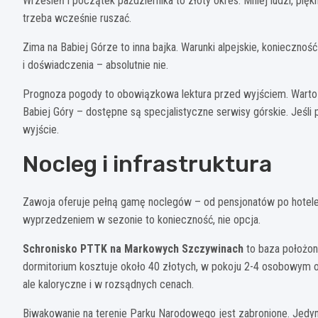
Wrzesień i początek października to złoty okres. Mniej ludzi, pię
trzeba wcześnie ruszać.
Zima na Babiej Górze to inna bajka. Warunki alpejskie, konieczno
i doświadczenia – absolutnie nie.
Prognoza pogody to obowiązkowa lektura przed wyjściem. Warto sp
Babiej Góry – dostępne są specjalistyczne serwisy górskie. Jeśli 
wyjście.
Nocleg i infrastruktura
Zawoja oferuje pełną gamę noclegów – od pensjonatów po hotele
wyprzedzeniem w sezonie to konieczność, nie opcja.
Schronisko PTTK na Markowych Szczywinach
to baza położon
dormitorium kosztuje około 40 złotych, w pokoju 2-4 osobowym oko
ale kaloryczne i w rozsądnych cenach.
Biwakowanie na terenie Parku Narodowego jest zabronione. Jedyny