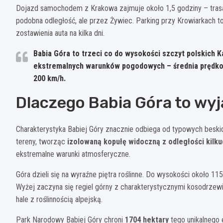
Dojazd samochodem z Krakowa zajmuje około 1,5 godziny – tras
podobna odległość, ale przez Żywiec. Parking przy Krowiarkach to
zostawienia auta na kilka dni.
Babia Góra to trzeci co do wysokości szczyt polskich K
ekstremalnych warunków pogodowych – średnia prędkość
200 km/h.
Dlaczego Babia Góra to wy
Charakterystyka Babiej Góry znacznie odbiega od typowych besk
tereny, tworząc
izolowaną kopułę widoczną z odległości kilku
ekstremalne warunki atmosferyczne.
Góra dzieli się na wyraźne piętra roślinne. Do wysokości około 115
Wyżej zaczyna się regiel górny z charakterystycznymi kosodrzewi
hale z roślinnością alpejską.
Park Narodowy Babiej Góry chroni
1704 hektary
tego unikalnego