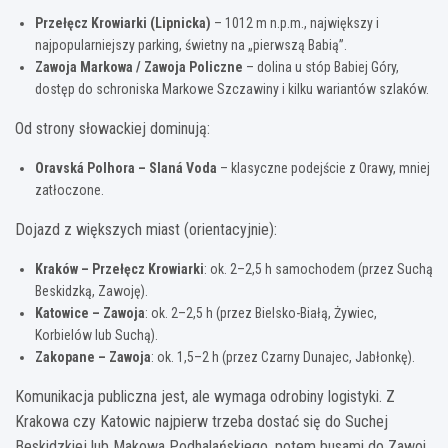
Przełęcz Krowiarki (Lipnicka)
– 1012 m n.p.m., największy i
najpopularniejszy parking, świetny na „pierwszą Babią”.
Zawoja Markowa / Zawoja Policzne
– dolina u stóp Babiej Góry,
dostęp do schroniska Markowe Szczawiny i kilku wariantów szlaków.
Od strony słowackiej dominują:
Oravská Polhora – Slaná Voda
– klasyczne podejście z Orawy, mniej
zatłoczone.
Dojazd z większych miast (orientacyjnie):
Kraków – Przełęcz Krowiarki
: ok. 2–2,5 h samochodem (przez Suchą
Beskidzką, Zawoję).
Katowice – Zawoja
: ok. 2–2,5 h (przez Bielsko-Białą, Żywiec,
Korbielów lub Suchą).
Zakopane – Zawoja
: ok. 1,5–2 h (przez Czarny Dunajec, Jabłonkę).
Komunikacja publiczna jest, ale wymaga odrobiny logistyki. Z
Krakowa czy Katowic najpierw trzeba dostać się do Suchej
Beskidzkiej lub Makowa Podhalańskiego, potem busami do Zawoi