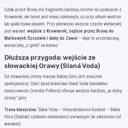
Szlak przez Bronę ma fragmenty bardziej strome niż podejście z
Krowiarek, ale teren jest mniej odsłonięty, co przy silnym wietrze
lub upale bywa plusem. Przy pierwszej wizycie często wybierany
jest wariant:
wejście z Krowiarek, zejście przez Bronę do
Markowych Szczawin i dalej do Zawoi
– daje to urozmaiconą
wycieczkę „z górki” na koniec.
Dłuższa przygoda: wejście ze
słowackiej Orawy (Slaná Voda)
Od słowackiej strony masyw Babiej Góry jest znacznie
spokojniejszy. Start spod leśnictwa Slaná Voda (niedaleko
miejscowości Oravská Polhora) oferuje wejście bardziej „w dziką
stronę” góry.
Trasa klasyczna:
Slaná Voda – Hviezdoslavova horáreň – Babia
Hora (Diablak) szlakiem niebieskim/czerwonym (w zależności od
wariantu).