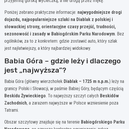
przyjemną górską wycieczką, a nie drogą przez mękę.
Poniżej zebrano praktyczne informacje:
najwygodniejsze drogi
dojazdu, najpopularniejsze szlaki na Diablak z polskiej i
słowackiej strony, orientacyjne czasy przejść, trudności,
sezonowość i zasady w Babiogórskim Parku Narodowym
. Bez
ogólników, za to z konkretem: gdzie zostawić auto, który szlak
jest najłatwiejszy, a który najbardziej widokowy.
Babia Góra – gdzie leży i dlaczego
jest „najwyższa”?
Babia Góra (główny wierzchołek
Diablak – 1725 m n.p.m.
) leży na
granicy Polski i Słowacji, w paśmie Babiej Góry, będącym częścią
Beskidu Żywieckiego
. To najwyższy szczyt całych
Beskidów
Zachodnich
, a zarazem najwyższe w Polsce wzniesienie poza
Tatrami.
Obszar szczytowy znajduje się na terenie
Babiogórskiego Parku