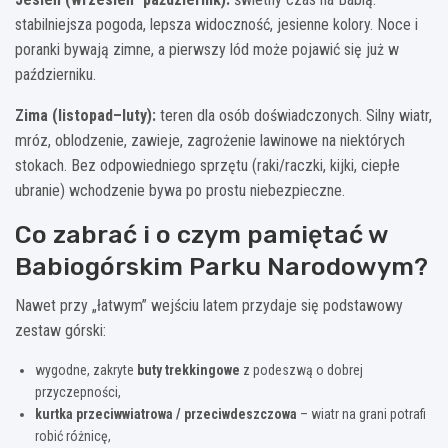
stabilniejsza pogoda, lepsza widoczność, jesienne kolory. Noce i
poranki bywają zimne, a pierwszy lód może pojawić się już w
październiku.
Zima (listopad–luty):
teren dla osób doświadczonych. Silny wiatr,
mróz, oblodzenie, zawieje, zagrożenie lawinowe na niektórych
stokach. Bez odpowiedniego sprzętu (raki/raczki, kijki, ciepłe
ubranie) wchodzenie bywa po prostu niebezpieczne.
Co zabrać i o czym pamiętać w
Babiogórskim Parku Narodowym?
Nawet przy „łatwym” wejściu latem przydaje się podstawowy
zestaw górski:
wygodne, zakryte
buty trekkingowe
z podeszwą o dobrej
przyczepności,
kurtka przeciwwiatrowa / przeciwdeszczowa
– wiatr na grani potrafi
robić różnicę,