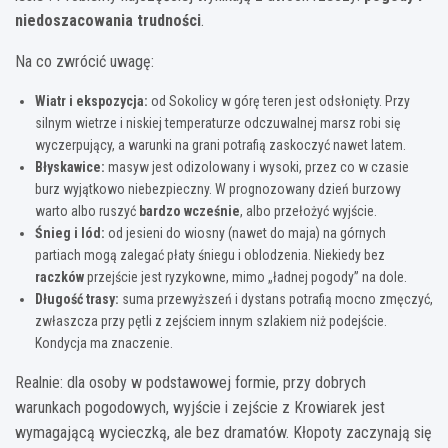
niedoszacowania trudności
.
Na co zwrócić uwagę:
Wiatr i ekspozycja:
od Sokolicy w górę teren jest odsłonięty. Przy
silnym wietrze i niskiej temperaturze odczuwalnej marsz robi się
wyczerpujący, a warunki na grani potrafią zaskoczyć nawet latem.
Błyskawice:
masyw jest odizolowany i wysoki, przez co w czasie
burz wyjątkowo niebezpieczny. W prognozowany dzień burzowy
warto albo ruszyć
bardzo wcześnie
, albo przełożyć wyjście.
Śnieg i lód:
od jesieni do wiosny (nawet do maja) na górnych
partiach mogą zalegać płaty śniegu i oblodzenia. Niekiedy bez
raczków
przejście jest ryzykowne, mimo „ładnej pogody” na dole.
Długość trasy:
suma przewyższeń i dystans potrafią mocno zmęczyć,
zwłaszcza przy pętli z zejściem innym szlakiem niż podejście.
Kondycja ma znaczenie.
Realnie: dla osoby w podstawowej formie, przy dobrych
warunkach pogodowych, wyjście i zejście z Krowiarek jest
wymagającą wycieczką, ale bez dramatów. Kłopoty zaczynają się