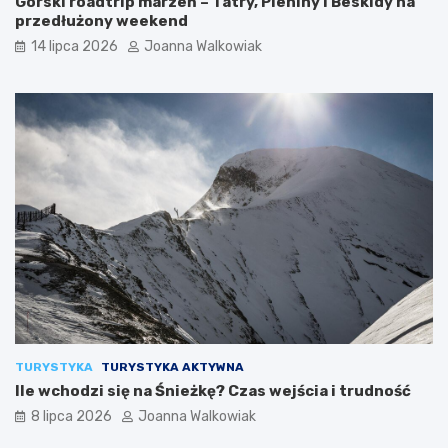
Górski roadtrip marzeń – Tatry, Pieniny i Beskidy na
przedłużony weekend
14 lipca 2026
Joanna Walkowiak
TURYSTYKA
TURYSTYKA AKTYWNA
Ile wchodzi się na Śnieżkę? Czas wejścia i trudność
8 lipca 2026
Joanna Walkowiak