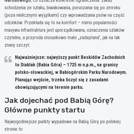
Narodowego
, co oznacza konkretne ograniczenia: zakaz
schodzenia ze szlaku, biwakowania, poruszania się po zmroku
(poza nielicznymi wyjątkami) czy wprowadzania psów na część
odcinków. Przekłada się to na komfort – mimo popularności
masywu infrastruktura jest uporządkowana, oznaczenia szlaków
czytelne, a przyroda stosunkowo mało „zadeptana”, jak na tak
znany szczyt.
Najważniejsze:
najwyższy punkt Beskidów Zachodnich
to
Diablak (Babia Góra) – 1725 m n.p.m.
, na granicy
polsko-słowackiej, w Babiogórskim Parku Narodowym.
Planując wejście, trzeba liczyć się z zasadami
obowiązującymi na terenie parku.
Jak dojechać pod Babią Górę?
Główne punkty startu
Najwygodniejsze punkty wypadowe na Babią Górę po polskiej
stronie to: