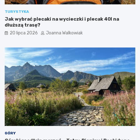
r
i
y
l
TURYSTYKA
s
e
Jak wybrać plecaki na wycieczki i plecak 40l na
t
t
dłuższą trasę?
ó
y
w
i
20 lipca 2026
Joanna Walkowiak
a
t
r
a
k
c
j
e
GÓRY