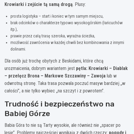
Krowiarki i zejście tą samą drogą
. Plusy:
prosta logistyka – start i koniec w tym samym miejscu,
brak odcinków o charakterze typowo wysokogórskim (łańcuchów
itp.),
prawie przez całą trasę szeroka, wyraźna ścieżka,
możliwość zawrócenia w każdej chwili bez kombinowania z innymi
dolinami.
Dla osób już trochę obytych z Beskidami, które chcą
urozmaicenia, dobrym wariantem jest
pętla: Krowiarki – Diablak
– przełęcz Brona – Markowe Szczawiny – Zawoja
lub w
odwrotną stronę. Taka trasa pozwala poczuć masyw bardziej „w
całości”, a nie tylko wybiec „na szczyt i z powrotem”.
Trudność i bezpieczeństwo na
Babiej Górze
Babia Góra to nie są Tarty wysokie, ale również nie „spacer po
lesie”. Problemy najczęściej wynikają z dwóch rzeczy:
pogody i