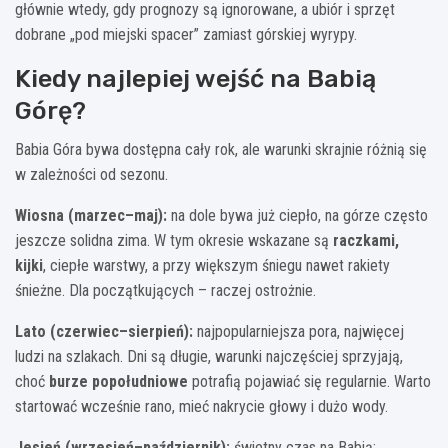
głównie wtedy, gdy prognozy są ignorowane, a ubiór i sprzęt
dobrane „pod miejski spacer” zamiast górskiej wyrypy.
Kiedy najlepiej wejść na Babią
Górę?
Babia Góra bywa dostępna cały rok, ale warunki skrajnie różnią się
w zależności od sezonu.
Wiosna (marzec–maj):
na dole bywa już ciepło, na górze często
jeszcze solidna zima. W tym okresie wskazane są
raczkami,
kijki
, ciepłe warstwy, a przy większym śniegu nawet rakiety
śnieżne. Dla początkujących – raczej ostrożnie.
Lato (czerwiec–sierpień):
najpopularniejsza pora, najwięcej
ludzi na szlakach. Dni są długie, warunki najczęściej sprzyjają,
choć
burze popołudniowe
potrafią pojawiać się regularnie. Warto
startować wcześnie rano, mieć nakrycie głowy i dużo wody.
Jesień (wrzesień–październik):
świetny czas na Babią: