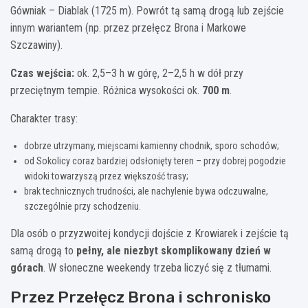
Gówniak – Diablak (1725 m). Powrót tą samą drogą lub zejście
innym wariantem (np. przez przełęcz Brona i Markowe
Szczawiny).
Czas wejścia:
ok. 2,5–3 h w górę, 2–2,5 h w dół przy
przeciętnym tempie. Różnica wysokości ok.
700 m
.
Charakter trasy:
dobrze utrzymany, miejscami kamienny chodnik, sporo schodów;
od Sokolicy coraz bardziej odsłonięty teren – przy dobrej pogodzie
widoki towarzyszą przez większość trasy;
brak technicznych trudności, ale nachylenie bywa odczuwalne,
szczególnie przy schodzeniu.
Dla osób o przyzwoitej kondycji dojście z Krowiarek i zejście tą
samą drogą to
pełny, ale niezbyt skomplikowany dzień w
górach
. W słoneczne weekendy trzeba liczyć się z tłumami.
Przez Przełęcz Brona i schronisko