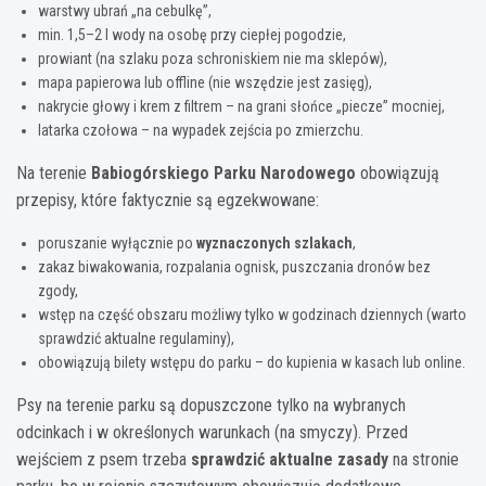
warstwy ubrań „na cebulkę”,
min. 1,5–2 l wody na osobę przy ciepłej pogodzie,
prowiant (na szlaku poza schroniskiem nie ma sklepów),
mapa papierowa lub offline (nie wszędzie jest zasięg),
nakrycie głowy i krem z filtrem – na grani słońce „piecze” mocniej,
latarka czołowa – na wypadek zejścia po zmierzchu.
Na terenie
Babiogórskiego Parku Narodowego
obowiązują
przepisy, które faktycznie są egzekwowane:
poruszanie wyłącznie po
wyznaczonych szlakach
,
zakaz biwakowania, rozpalania ognisk, puszczania dronów bez
zgody,
wstęp na część obszaru możliwy tylko w godzinach dziennych (warto
sprawdzić aktualne regulaminy),
obowiązują bilety wstępu do parku – do kupienia w kasach lub online.
Psy na terenie parku są dopuszczone tylko na wybranych
odcinkach i w określonych warunkach (na smyczy). Przed
wejściem z psem trzeba
sprawdzić aktualne zasady
na stronie