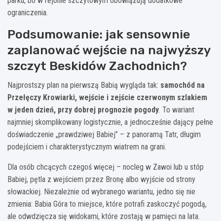
parku, bo w rejonie szczytowym obowiązują dodatkowe
ograniczenia.
Podsumowanie: jak sensownie
zaplanować wejście na najwyższy
szczyt Beskidów Zachodnich?
Najprostszy plan na pierwszą Babią wygląda tak:
samochód na
Przełęczy Krowiarki, wejście i zejście czerwonym szlakiem
w jeden dzień, przy dobrej prognozie pogody
. To wariant
najmniej skomplikowany logistycznie, a jednocześnie dający pełne
doświadczenie „prawdziwej Babiej” – z panoramą Tatr, długim
podejściem i charakterystycznym wiatrem na grani.
Dla osób chcących czegoś więcej – nocleg w Zawoi lub u stóp
Babiej, pętla z wejściem przez Bronę albo wyjście od strony
słowackiej. Niezależnie od wybranego wariantu, jedno się nie
zmienia: Babia Góra to miejsce, które potrafi zaskoczyć pogodą,
ale odwdzięcza się widokami, które zostają w pamięci na lata.