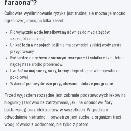
faraona”?
Całkowite wyeliminowanie ryzyka jest trudne, ale można je mocno
ograniczyć, stosując kilka zasad:
Pić wyłącznie
wodę butelkowaną
(również do mycia zębów,
szczególnie u dzieci).
Unikać
lodu w napojach
, jeśli nie ma pewności, z jakiej wody został
przygotowany.
Być bardzo ostrożnym z
surowymi warzywami i sałatkami
z bufetu –
najczęstsze źródło problemów.
Uważać na
majonezy, sosy, kremy
długo stojące w temperaturze
pokojowej.
Wybierać potrawy
świeżo przygotowane i dobrze podgrzane
.
Przed wyjazdem rozsądne jest zabranie podstawowych leków na
biegunkę (zarówno na zatrzymanie, jak i na odbudowę flory
bakteryjnej) oraz elektrolitów w saszetkach. W grudniu o
odwodnienie nietrudno – powietrze jest suche, a organizm traci
wodę również z oddechem, nie tylko z potem.