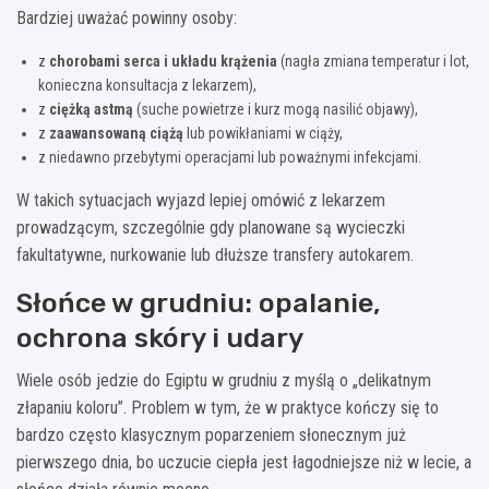
Bardziej uważać powinny osoby:
z
chorobami serca i układu krążenia
(nagła zmiana temperatur i lot,
konieczna konsultacja z lekarzem),
z
ciężką astmą
(suche powietrze i kurz mogą nasilić objawy),
z
zaawansowaną ciążą
lub powikłaniami w ciąży,
z niedawno przebytymi operacjami lub poważnymi infekcjami.
W takich sytuacjach wyjazd lepiej omówić z lekarzem
prowadzącym, szczególnie gdy planowane są wycieczki
fakultatywne, nurkowanie lub dłuższe transfery autokarem.
Słońce w grudniu: opalanie,
ochrona skóry i udary
Wiele osób jedzie do Egiptu w grudniu z myślą o „delikatnym
złapaniu koloru”. Problem w tym, że w praktyce kończy się to
bardzo często klasycznym poparzeniem słonecznym już
pierwszego dnia, bo uczucie ciepła jest łagodniejsze niż w lecie, a