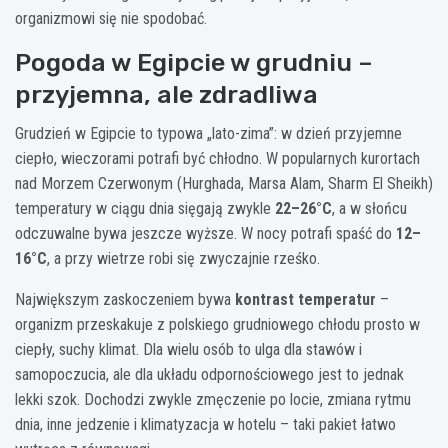
organizmowi się nie spodobać.
Pogoda w Egipcie w grudniu –
przyjemna, ale zdradliwa
Grudzień w Egipcie to typowa „lato-zima”: w dzień przyjemne
ciepło, wieczorami potrafi być chłodno. W popularnych kurortach
nad Morzem Czerwonym (Hurghada, Marsa Alam, Sharm El Sheikh)
temperatury w ciągu dnia sięgają zwykle
22–26°C
, a w słońcu
odczuwalne bywa jeszcze wyższe. W nocy potrafi spaść do
12–
16°C
, a przy wietrze robi się zwyczajnie rześko.
Największym zaskoczeniem bywa
kontrast temperatur
–
organizm przeskakuje z polskiego grudniowego chłodu prosto w
ciepły, suchy klimat. Dla wielu osób to ulga dla stawów i
samopoczucia, ale dla układu odpornościowego jest to jednak
lekki szok. Dochodzi zwykle zmęczenie po locie, zmiana rytmu
dnia, inne jedzenie i klimatyzacja w hotelu – taki pakiet łatwo