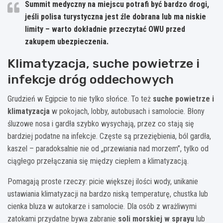
Summit medyczny na miejscu potrafi być bardzo drogi,
jeśli polisa turystyczna jest źle dobrana lub ma niskie
limity – warto dokładnie przeczytać OWU przed
zakupem ubezpieczenia.
Klimatyzacja, suche powietrze i
infekcje dróg oddechowych
Grudzień w Egipcie to nie tylko słońce. To też
suche powietrze i
klimatyzacja
w pokojach, lobby, autobusach i samolocie. Błony
śluzowe nosa i gardła szybko wysychają, przez co stają się
bardziej podatne na infekcje. Częste są przeziębienia, ból gardła,
kaszel – paradoksalnie nie od „przewiania nad morzem”, tylko od
ciągłego przełączania się między ciepłem a klimatyzacją.
Pomagają proste rzeczy: picie większej ilości wody, unikanie
ustawiania klimatyzacji na bardzo niską temperaturę, chustka lub
cienka bluza w autokarze i samolocie. Dla osób z wrażliwymi
zatokami przydatne bywa zabranie
soli morskiej w sprayu
lub