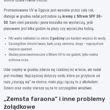
słońce działa równie mocno.
Promieniowanie UV w Egipcie jest wysokie przez cały rok,
dlatego w grudniu nadal potrzebne są
kremy z filtrem SPF 30–
50
. Sam cień parasola i jasna koszulka nie wystarczą, jeśli
planowane jest kilka godzin na plaży czy wycieczka łodzią.
Filtr warto nakładać co około
2 godziny
i po każdym wejściu do wody.
Szczególnie chronić twarz, kark, uszy, ramiona, stopy – najczęstsze
miejsca oparzeń.
Okulary przeciwsłoneczne z filtrem UV to nie gadżet, tylko realna
ochrona oczu.
Udar cieplny w grudniu zdarza się rzadziej niż w lecie, ale nadal
jest możliwy. Najczęściej dotyczy osób, które po przylocie od
razu „rzucają się” na słońce, mało piją i łączą to z alkoholem.
Dzieci oraz osoby starsze są na to szczególnie wrażliwe.
„Zemsta faraona” i inne problemy
żołądkowe