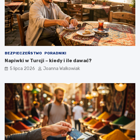
BEZPIECZEŃSTWO
PORADNIKI
Napiwki w Turcji – kiedy i ile dawać?
5 lipca 2026
Joanna Walkowiak