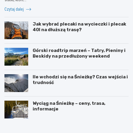
Czytaj dalej
Jak wybrać plecaki na wycieczki i plecak
40l na dłuższą trasę?
Górski roadtrip marzeń – Tatry, Pieniny i
Beskidy na przedłużony weekend
Ile wchodzi się na Śnieżkę? Czas wejścia i
trudność
Wyciąg na Śnieżkę – ceny, trasa,
informacje
W
O
y
g
s
r