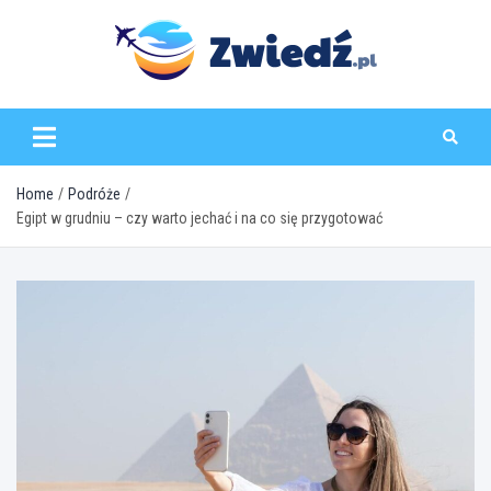
Skip
to
content
zwiedz.pl
Home
Podróże
Egipt w grudniu – czy warto jechać i na co się przygotować