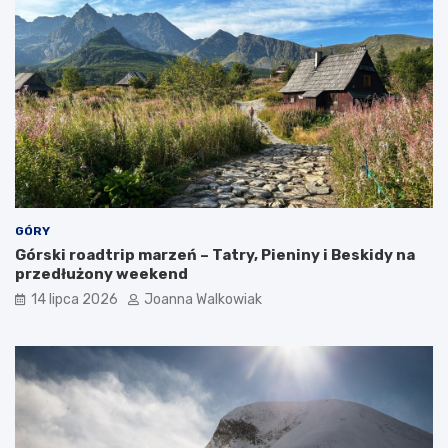
k
c
j
e
GÓRY
Górski roadtrip marzeń – Tatry, Pieniny i Beskidy na
przedłużony weekend
14 lipca 2026
Joanna Walkowiak