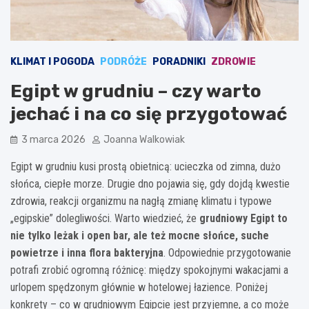
KLIMAT I POGODA
PODRÓŻE
PORADNIKI
ZDROWIE
Egipt w grudniu – czy warto
jechać i na co się przygotować
3 marca 2026
Joanna Walkowiak
Egipt w grudniu kusi prostą obietnicą: ucieczka od zimna, dużo
słońca, ciepłe morze. Drugie dno pojawia się, gdy dojdą kwestie
zdrowia, reakcji organizmu na nagłą zmianę klimatu i typowe
„egipskie” dolegliwości. Warto wiedzieć, że
grudniowy Egipt to
nie tylko leżak i open bar, ale też mocne słońce, suche
powietrze i inna flora bakteryjna
. Odpowiednie przygotowanie
potrafi zrobić ogromną różnicę: między spokojnymi wakacjami a
urlopem spędzonym głównie w hotelowej łazience. Poniżej
konkrety – co w grudniowym Egipcie jest przyjemne, a co może