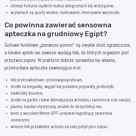
istnieje historia ciężkich reakcji alergicznych lub wstrząsów,
w planach są sporty wodne, nurkowanie, intensywne wycieczki.
Co powinna zawierać sensowna
apteczka na grudniowy Egipt?
Gotowe hotelowe „pierwsze pomoc” są zwykle dość ograniczone,
a lokalne apteki nie zawsze wydają leki, do których organizm jest
przyzwyczajony. W praktyce dobrze sprawdza się własna,
przemyślana apteczka zawierająca m.in.:
leki przeciwbólowe i przeciwgorączkowe,
środki na biegunkę, węgiel lub podobne preparaty, probiotyki,
elektrolity doustne,
środki na gardło i katar (klimatyzacja w hotelu i samolocie robi swoje),
plaster, bandaż elastyczny, środek do dezynfekcji ran,
krem z wysokim filtrem SPF i preparat łagodzący oparzenia
słoneczne,
własne leki przewlekłe w ilości na cały pobyt plus zapas.