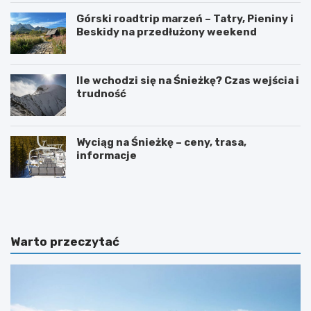
Górski roadtrip marzeń – Tatry, Pieniny i
Beskidy na przedłużony weekend
Ile wchodzi się na Śnieżkę? Czas wejścia i
trudność
Wyciąg na Śnieżkę – ceny, trasa,
informacje
W
O
y
g
s
r
p
ó
y
d
Warto przeczytać
O
b
w
o
c
t
z
a
e
n
m
i