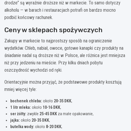
drodze” są wyraźnie droższe niż w markecie. To samo dotyczy
alkoholu — w barach i restauracjach potrafi on bardzo mocno
podbić końcowy rachunek.
Ceny w sklepach spożywczych
Zakupy w markecie to najprostszy sposób na ograniczenie
wydatków. Chleb, nabiał, owoce, gotowe kanapki czy produkty na
śniadanie nadal są droższe niż w Polsce, ale różnica jest mniejsza
niż przy jedzeniu na mieście. Przy kilku dniach pobytu
oszczędność wychodzi od ręki.
Orientacyjnie można przyjąć, że podstawowe produkty kosztują
mniej więcej tyle:
bochenek chleba:
około
20-35 DKK
,
1 litr mleka:
około
10-16 DKK
,
ser żółty:
zwykle
25-45 DKK
za małe opakowanie,
jajka:
około
20-35 DKK
,
butelka wody:
około
8-20 DKK
,