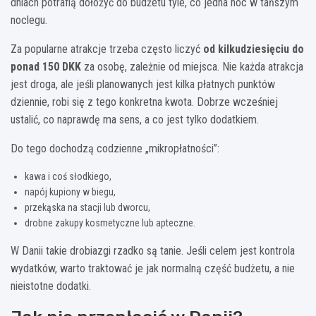
dniach potrafią dołożyć do budżetu tyle, co jedna noc w tańszym
noclegu.
Za popularne atrakcje trzeba często liczyć
od kilkudziesięciu do
ponad 150 DKK
za osobę, zależnie od miejsca. Nie każda atrakcja
jest droga, ale jeśli planowanych jest kilka płatnych punktów
dziennie, robi się z tego konkretna kwota. Dobrze wcześniej
ustalić, co naprawdę ma sens, a co jest tylko dodatkiem.
Do tego dochodzą codzienne „mikropłatności”:
kawa i coś słodkiego,
napój kupiony w biegu,
przekąska na stacji lub dworcu,
drobne zakupy kosmetyczne lub apteczne.
W Danii takie drobiazgi rzadko są tanie. Jeśli celem jest kontrola
wydatków, warto traktować je jak normalną część budżetu, a nie
nieistotne dodatki.