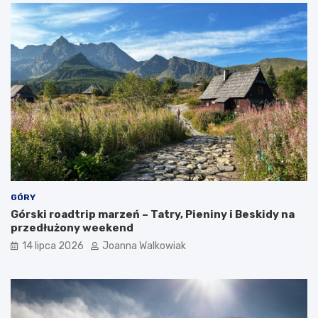
r
a
k
c
j
e
GÓRY
Górski roadtrip marzeń – Tatry, Pieniny i Beskidy na
przedłużony weekend
14 lipca 2026
Joanna Walkowiak