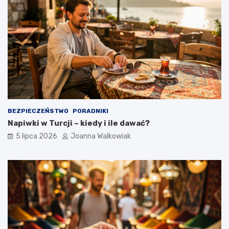
BEZPIECZEŃSTWO
PORADNIKI
Napiwki w Turcji – kiedy i ile dawać?
5 lipca 2026
Joanna Walkowiak