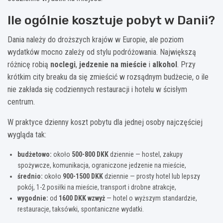
Ile ogólnie kosztuje pobyt w Danii?
Dania należy do droższych krajów w Europie, ale poziom
wydatków mocno zależy od stylu podróżowania. Największą
różnicę robią
noclegi
,
jedzenie na mieście
i
alkohol
. Przy
krótkim city breaku da się zmieścić w rozsądnym budżecie, o ile
nie zakłada się codziennych restauracji i hotelu w ścisłym
centrum.
W praktyce dzienny koszt pobytu dla jednej osoby najczęściej
wygląda tak:
budżetowo:
około
500-800 DKK
dziennie — hostel, zakupy
spożywcze, komunikacja, ograniczone jedzenie na mieście,
średnio:
około
900-1500 DKK
dziennie — prosty hotel lub lepszy
pokój, 1-2 posiłki na mieście, transport i drobne atrakcje,
wygodnie:
od
1600 DKK wzwyż
— hotel o wyższym standardzie,
restauracje, taksówki, spontaniczne wydatki.