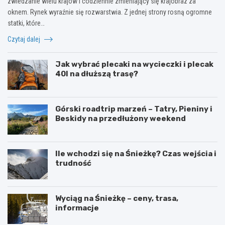
zwiedzanie wielu krajów i codziennie zmieniający się krajobraz za
oknem. Rynek wyraźnie się rozwarstwia. Z jednej strony rosną ogromne
statki, które…
Czytaj dalej
Jak wybrać plecaki na wycieczki i plecak
40l na dłuższą trasę?
Górski roadtrip marzeń – Tatry, Pieniny i
Beskidy na przedłużony weekend
Ile wchodzi się na Śnieżkę? Czas wejścia i
trudność
Wyciąg na Śnieżkę – ceny, trasa,
informacje
W
O