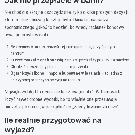
Jak nie przepłacić w Danii?
Nie chodzi o skrajne oszczędzanie, tylko o kilka prostych decyzji,
które realnie obniżają koszt pobytu. Dania nie nagradza
spontanicznego „jakoś to będzie”, bo wtedy rachunek końcowy
bywa po prostu wysoki.
Rezerwować nocleg wcześniej
i nie upierać się przy ścisłym
centrum.
Łączyć market z gastronomią
zamiast jeść każdy posiłek na mieście.
Chodzić pieszo
, gdy plan dnia na to pozwala.
Ograniczyć alkohol i napoje kupowane w lokalach
— to jedna z
najszybciej rosnących pozycji na rachunku.
Największy błąd to ocenianie kosztów „na oko”. W Danii warto
liczyć nawet drobne wydatki, bo to właśnie one przesuwają
budżet z poziomu „w porządku” do „zdecydowanie za dużo”.
Ile realnie przygotować na
wyjazd?