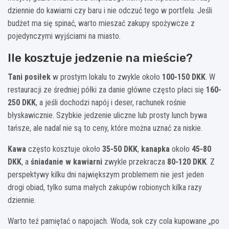
dziennie do kawiarni czy baru i nie odczuć tego w portfelu. Jeśli
budżet ma się spinać, warto mieszać zakupy spożywcze z
pojedynczymi wyjściami na miasto.
Ile kosztuje jedzenie na mieście?
Tani posiłek
w prostym lokalu to zwykle około
100-150 DKK
. W
restauracji ze średniej półki za danie główne często płaci się
160-
250 DKK
, a jeśli dochodzi napój i deser, rachunek rośnie
błyskawicznie. Szybkie jedzenie uliczne lub prosty lunch bywa
tańsze, ale nadal nie są to ceny, które można uznać za niskie.
Kawa
często kosztuje około
35-50 DKK
,
kanapka
około
45-80
DKK
, a
śniadanie w kawiarni
zwykle przekracza
80-120 DKK
. Z
perspektywy kilku dni największym problemem nie jest jeden
drogi obiad, tylko suma małych zakupów robionych kilka razy
dziennie.
Warto też pamiętać o napojach. Woda, sok czy cola kupowane „po