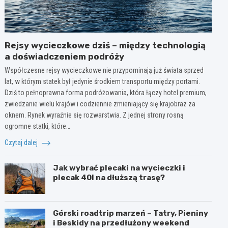
Rejsy wycieczkowe dziś – między technologią
a doświadczeniem podróży
Współczesne rejsy wycieczkowe nie przypominają już świata sprzed
lat, w którym statek był jedynie środkiem transportu między portami.
Dziś to pełnoprawna forma podróżowania, która łączy hotel premium,
zwiedzanie wielu krajów i codziennie zmieniający się krajobraz za
oknem. Rynek wyraźnie się rozwarstwia. Z jednej strony rosną
ogromne statki, które…
Czytaj dalej
Jak wybrać plecaki na wycieczki i
plecak 40l na dłuższą trasę?
Górski roadtrip marzeń – Tatry, Pieniny
i Beskidy na przedłużony weekend