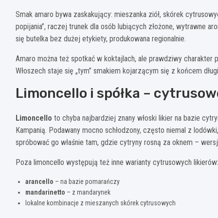
Smak amaro bywa zaskakujący: mieszanka ziół, skórek cytrusowych
popijania”, raczej trunek dla osób lubiących złożone, wytrawne a
się butelka bez dużej etykiety, produkowana regionalnie.
Amaro można też spotkać w koktajlach, ale prawdziwy charakter po
Włoszech staje się „tym” smakiem kojarzącym się z końcem długie
Limoncello i spółka – cytrusowe
Limoncello
to chyba najbardziej znany włoski likier na bazie cyt
Kampanią. Podawany mocno schłodzony, często niemal z lodówki,
spróbować go właśnie tam, gdzie cytryny rosną za oknem – wers
Poza limoncello występują też inne warianty cytrusowych likierów
arancello
– na bazie pomarańczy
mandarinetto
– z mandarynek
lokalne kombinacje z mieszanych skórek cytrusowych