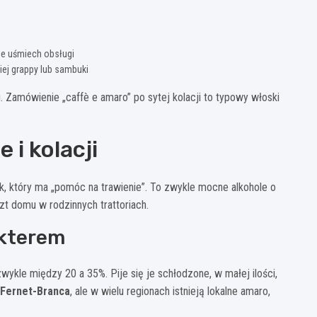
je uśmiech obsługi
ej grappy lub sambuki
 Zamówienie „caffè e amaro” po sytej kolacji to typowy włoski
 i kolacji
nek, który ma „pomóc na trawienie”. To zwykle mocne alkohole o
t domu w rodzinnych trattoriach.
akterem
ykle między 20 a 35%. Pije się je schłodzone, w małej ilości,
Fernet-Branca
, ale w wielu regionach istnieją lokalne amaro,