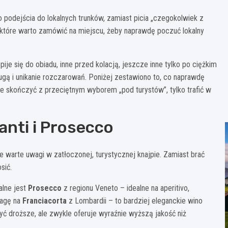
podejścia do lokalnych trunków, zamiast picia „czegokolwiek z
w, które warto zamówić na miejscu, żeby naprawdę poczuć lokalny
pije się do obiadu, inne przed kolacją, jeszcze inne tylko po ciężkim
gą i unikanie rozczarowań. Poniżej zestawiono to, co naprawdę
ie skończyć z przeciętnym wyborem „pod turystów”, tylko trafić w
ianti i Prosecco
 warte uwagi w zatłoczonej, turystycznej knajpie. Zamiast brać
sić.
alne jest
Prosecco
z regionu Veneto – idealne na aperitivo,
wagę na
Franciacorta
z Lombardii – to bardziej eleganckie wino
droższe, ale zwykle oferuje wyraźnie wyższą jakość niż