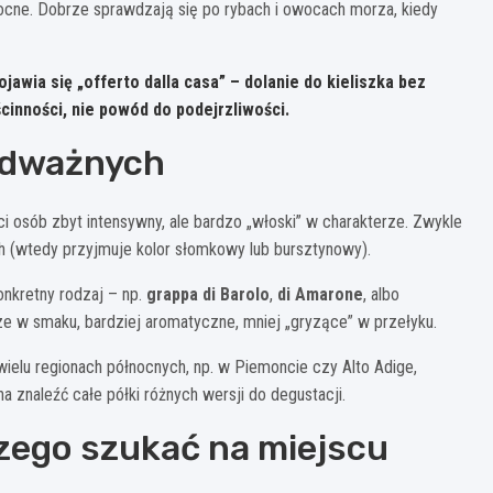
 mocne. Dobrze sprawdzają się po rybach i owocach morza, kiedy
awia się „offerto dalla casa” – dolanie do kieliszka bez
cinności, nie powód do podejrzliwości.
 odważnych
ci osób zbyt intensywny, ale bardzo „włoski” w charakterze. Zwykle
h (wtedy przyjmuje kolor słomkowy lub bursztynowy).
onkretny rodzaj – np.
grappa di Barolo
,
di Amarone
, albo
sze w smaku, bardziej aromatyczne, mniej „gryzące” w przełyku.
 wielu regionach północnych, np. w Piemoncie czy Alto Adige,
a znaleźć całe półki różnych wersji do degustacji.
czego szukać na miejscu