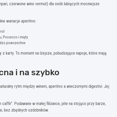
mpari, czerwone wino vermut) dla osób lubiących mocniejsze
ne wariacje aperitivo:
erol
u, Prosecco i mięty
bardzo powszechne
 z karty. To moment na lżejsze, pobudzające napoje, które mają
cna i na szybko
aturalny rytm między winem, aperitivo a wieczornymi digestivi. Jej
un caffè”. Podawane w małej filiżance, pite na stojąco przy barze,
wne, bez zbędnych ozdobników.