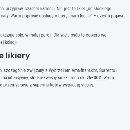
, przypraw, czasem karmelu. Nie jest to likier „do słodkiego
romaty. Warto poprosić obsługę o coś „amaro locale” – często pojawi
kazuje solo, w małej porcji. Dla wielu osób to dopiero we
j kolacji.
 likiery
ryn, szczególnie związany z Wybrzeżem Amalfitańskim, Sorrento i
 ma intensywny, słodko-kwaśny smak i moc ok.
25–30%
. Warto
je przemysłowe z supermarketów wypadają słabiej.
: