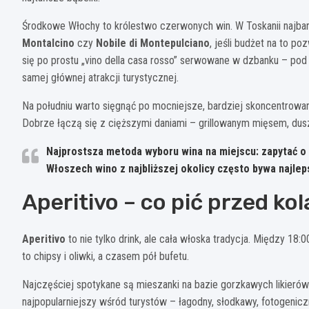
Środkowe Włochy to królestwo czerwonych win. W Toskanii najbar
Montalcino
czy
Nobile di Montepulciano
, jeśli budżet na to 
się po prostu „vino della casa rosso” serwowane w dzbanku – pod 
samej głównej atrakcji turystycznej.
Na południu warto sięgnąć po mocniejsze, bardziej skoncentrowa
Dobrze łączą się z cięższymi daniami – grillowanym mięsem, dus
Najprostsza metoda wyboru wina na miejscu: zapytać o l
Włoszech wino z najbliższej okolicy często bywa najle
Aperitivo – co pić przed kol
Aperitivo
to nie tylko drink, ale cała włoska tradycja. Między 1
to chipsy i oliwki, a czasem pół bufetu.
Najczęściej spotykane są mieszanki na bazie gorzkawych likierów
najpopularniejszy wśród turystów – łagodny, słodkawy, fotogenic