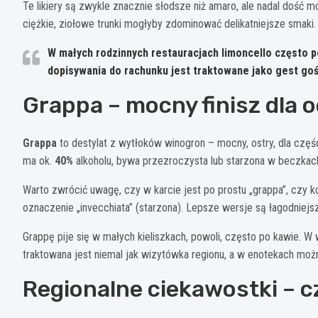
Te likiery są zwykle znacznie słodsze niż amaro, ale nadal dość
ciężkie, ziołowe trunki mogłyby zdominować delikatniejsze smaki.
W małych rodzinnych restauracjach limoncello często poj
dopisywania do rachunku jest traktowane jako gest goś
Grappa – mocny finisz dla
Grappa
to destylat z wytłoków winogron – mocny, ostry, dla częś
ma ok.
40%
alkoholu, bywa przezroczysta lub starzona w beczkac
Warto zwrócić uwagę, czy w karcie jest po prostu „grappa”, czy k
oznaczenie „invecchiata” (starzona). Lepsze wersje są łagodniej
Grappę pije się w małych kieliszkach, powoli, często po kawie. W
traktowana jest niemal jak wizytówka regionu, a w enotekach możn
Regionalne ciekawostki – 