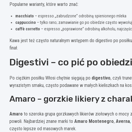
Popularne warianty, które warto znać:
macchiato
– espresso „zabrudzone” odrobiną spienionego mleka
cappuccino
– tylko rano; zamawianie go po obiedzie często wywołu
caffè corretto
– espresso „poprawione” odrobiną alkoholu, najczęści
Kawa jest też często naturalnym wstępem do digestivo po posiłku.
finał.
Digestivi – co pić po obiedzie
Po ciężkim posiłku Włosi chętnie sięgają po
digestivo
, czyli tru
wyrazistym smaku, często podawane w małych kieliszkach na kosz
Amaro – gorzkie likiery z char
Amaro
to szeroka grupa gorzkawych likierów ziołowych o mocy zw
powoli. Najbardziej znane marki to
Amaro Montenegro
,
Averna
,
często lepsze od masowych marek.