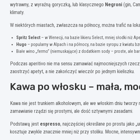
wytrawny, z wyraźną goryczką, lub klasycznego
Negroni
(gin, Ca
klimaty.
W niektórych miastach, zwłaszcza na północy, można trafić na lokal
Spritz Select
– w Wenecji, na bazie likieru Select, mniej słodki niż Ap
Hugo
– popularny w Alpach i na północy, na bazie syropu z kwiatu bz
Białe wino „fermo” (niemuskające) z dodatkiem sody – proste, ale 
Podczas aperitivo nie ma sensu zamawiać najmocniejszych rzeczy
zaostrzyć apetyt, a nie zakończyć wieczór po jednym kieliszku.
Kawa po włosku – mała, mo
Kawa nie jest trunkiem alkoholowym, ale we włoskim dniu tworzy n
zamawianie rządzi się prostymi, ale dość sztywnymi zasadami.
Podstawą jest
espresso
, najczęściej określane po prostu jako „
kosztuje zwykle znacznie mniej niż przy stoliku. Mocne, intensy