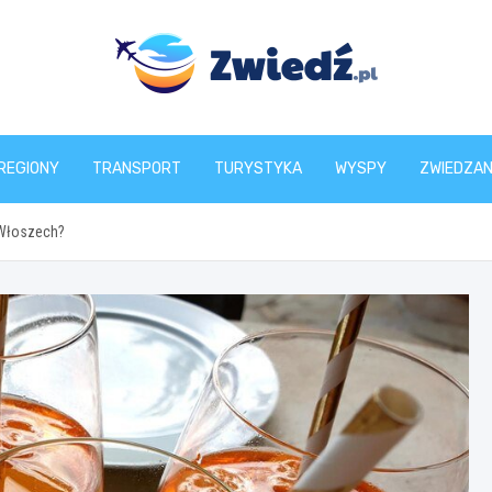
zwiedz.pl
REGIONY
TRANSPORT
TURYSTYKA
WYSPY
ZWIEDZAN
 Włoszech?