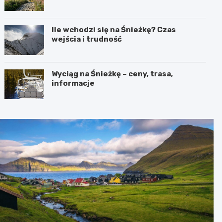
Ile wchodzi się na Śnieżkę? Czas
wejścia i trudność
Wyciąg na Śnieżkę – ceny, trasa,
informacje