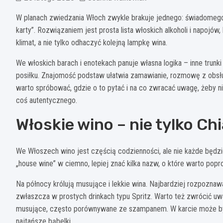
W planach zwiedzania Włoch zwykle brakuje jednego: świadomego 
karty”. Rozwiązaniem jest prosta lista włoskich alkoholi i napojó
klimat, a nie tylko odhaczyć kolejną lampkę wina.
We włoskich barach i enotekach panuje własna logika – inne trunki 
posiłku. Znajomość podstaw ułatwia zamawianie, rozmowę z obsłu
warto spróbować, gdzie o to pytać i na co zwracać uwagę, żeby n
coś autentycznego.
Włoskie wino – nie tylko Ch
We Włoszech wino jest częścią codzienności, ale nie każde będzie
„house wine” w ciemno, lepiej znać kilka nazw, o które warto popro
Na północy królują musujące i lekkie wina. Najbardziej rozpoznaw
zwłaszcza w prostych drinkach typu Spritz. Warto też zwrócić u
musujące, często porównywane ze szampanem. W karcie może być 
najtańsze bąbelki.