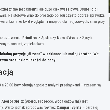
dziej znane jest
Chianti
, ale dużo ciekawsze bywa
Brunello di
pozwala. Na stołowe wino do prostego obiadu często dobrze sprawdza
warunkiem, że lokal wygląda na miejsce dla miejscowych, a nie przy
ne czerwienie:
Primitivo
z Apulii czy
Nero d’Avola
z Sycylii.
zonymi sosami, zapiekankami.
okalną pozycję „di zona” w szklance lub małej karafce. We
pszym stosunkiem jakości do ceny.
acją
8:00 a 20:00 bary oferują napoje z małymi przekąskami – czasem są
.
Aperol Spritz
(Aperol, Prosecco, woda gazowana) jest
zny. Warto jednak spróbować również
Campari Spritz
– bardziej