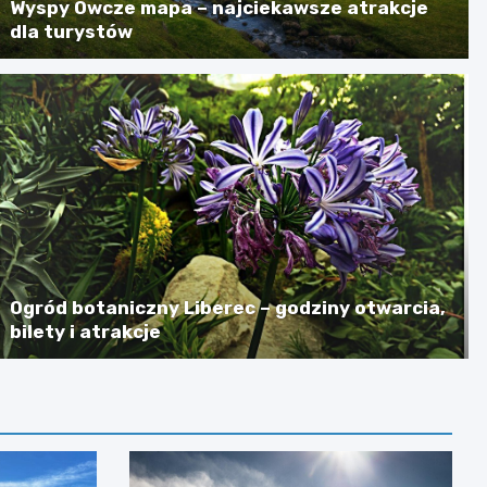
Wyspy Owcze mapa – najciekawsze atrakcje
dla turystów
Ogród botaniczny Liberec – godziny otwarcia,
bilety i atrakcje