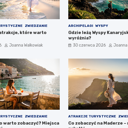
URYSTYCZNE
ZWIEDZANIE
ARCHIPELAGI
WYSPY
atrakcje, które warto
Gdzie leżą Wyspy Kanaryjski
wyróżnia?
6
Joanna Walkowiak
30 czerwca 2026
Joanna
URYSTYCZNE
ZWIEDZANIE
ATRAKCJE TURYSTYCZNE
ZWIE
co warto zobaczyć? Miejsca
Co zobaczyć na Maderze –