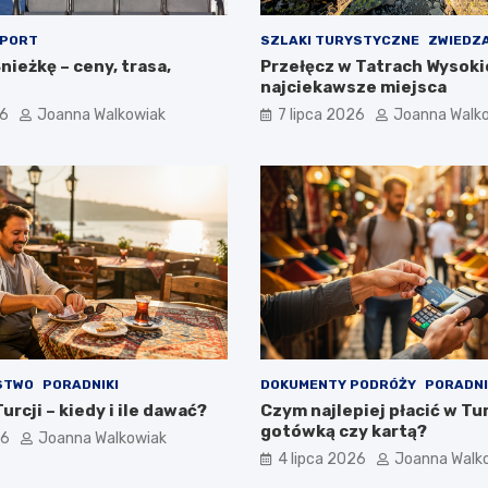
PORT
SZLAKI TURYSTYCZNE
ZWIEDZ
nieżkę – ceny, trasa,
Przełęcz w Tatrach Wysoki
najciekawsze miejsca
26
Joanna Walkowiak
7 lipca 2026
Joanna Walk
STWO
PORADNIKI
DOKUMENTY PODRÓŻY
PORADNI
urcji – kiedy i ile dawać?
Czym najlepiej płacić w Tur
gotówką czy kartą?
26
Joanna Walkowiak
4 lipca 2026
Joanna Walk