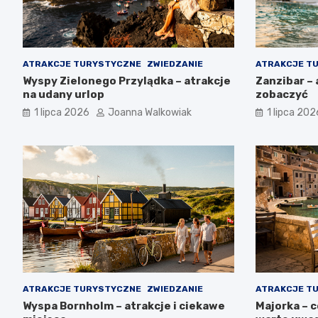
ATRAKCJE TURYSTYCZNE
ZWIEDZANIE
ATRAKCJE T
Wyspy Zielonego Przylądka – atrakcje
Zanzibar – 
na udany urlop
zobaczyć
1 lipca 2026
Joanna Walkowiak
1 lipca 202
ATRAKCJE TURYSTYCZNE
ZWIEDZANIE
ATRAKCJE T
Wyspa Bornholm – atrakcje i ciekawe
Majorka – 