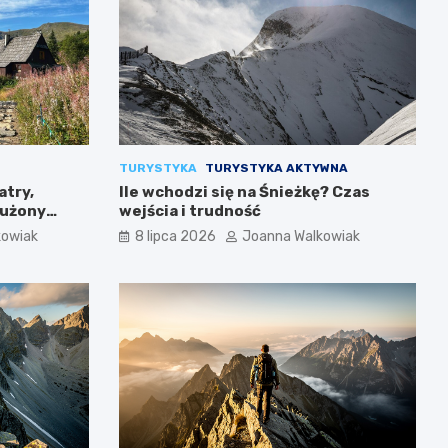
TURYSTYKA
TURYSTYKA AKTYWNA
atry,
Ile wchodzi się na Śnieżkę? Czas
łużony
wejścia i trudność
kowiak
8 lipca 2026
Joanna Walkowiak