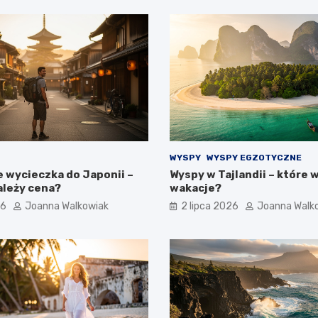
WYSPY
WYSPY EGZOTYCZNE
e wycieczka do Japonii –
Wyspy w Tajlandii – które 
ależy cena?
wakacje?
26
Joanna Walkowiak
2 lipca 2026
Joanna Walk