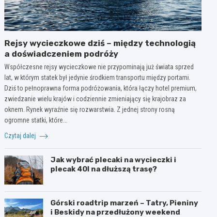
Rejsy wycieczkowe dziś – między technologią
a doświadczeniem podróży
Współczesne rejsy wycieczkowe nie przypominają już świata sprzed
lat, w którym statek był jedynie środkiem transportu między portami.
Dziś to pełnoprawna forma podróżowania, która łączy hotel premium,
zwiedzanie wielu krajów i codziennie zmieniający się krajobraz za
oknem. Rynek wyraźnie się rozwarstwia. Z jednej strony rosną
ogromne statki, które…
Czytaj dalej
Jak wybrać plecaki na wycieczki i
plecak 40l na dłuższą trasę?
Górski roadtrip marzeń – Tatry, Pieniny
i Beskidy na przedłużony weekend