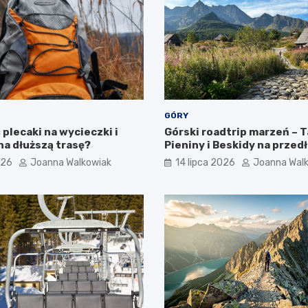
GÓRY
plecaki na wycieczki i
Górski roadtrip marzeń – T
na dłuższą trasę?
Pieniny i Beskidy na przed
weekend
026
Joanna Walkowiak
14 lipca 2026
Joanna Wal