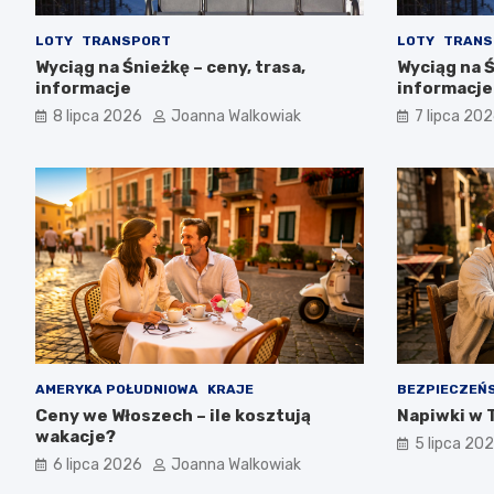
LOTY
TRANSPORT
LOTY
TRANS
Wyciąg na Śnieżkę – ceny, trasa,
Wyciąg na Ś
informacje
informacje
8 lipca 2026
Joanna Walkowiak
7 lipca 20
AMERYKA POŁUDNIOWA
KRAJE
BEZPIECZEŃ
Ceny we Włoszech – ile kosztują
Napiwki w T
wakacje?
5 lipca 20
6 lipca 2026
Joanna Walkowiak