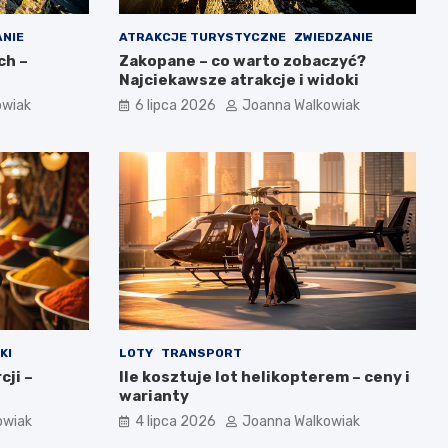
ANIE
ATRAKCJE TURYSTYCZNE
ZWIEDZANIE
ch –
Zakopane – co warto zobaczyć?
Najciekawsze atrakcje i widoki
owiak
6 lipca 2026
Joanna Walkowiak
KI
LOTY
TRANSPORT
cji –
Ile kosztuje lot helikopterem – ceny i
warianty
owiak
4 lipca 2026
Joanna Walkowiak