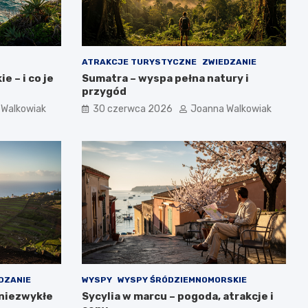
ATRAKCJE TURYSTYCZNE
ZWIEDZANIE
e – i co je
Sumatra – wyspa pełna natury i
przygód
 Walkowiak
30 czerwca 2026
Joanna Walkowiak
DZANIE
WYSPY
WYSPY ŚRÓDZIEMNOMORSKIE
 niezwykłe
Sycylia w marcu – pogoda, atrakcje i