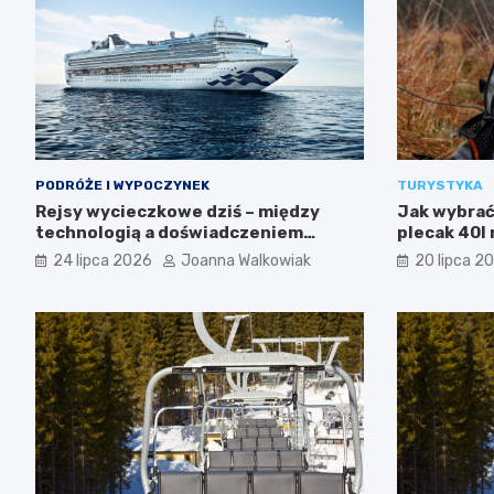
PODRÓŻE I WYPOCZYNEK
TURYSTYKA
Rejsy wycieczkowe dziś – między
Jak wybrać 
technologią a doświadczeniem
plecak 40l 
podróży
24 lipca 2026
Joanna Walkowiak
20 lipca 2