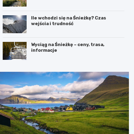
Ile wchodzi się na Śnieżkę? Czas
wejścia i trudność
Wyciąg na Śnieżkę – ceny, trasa,
informacje