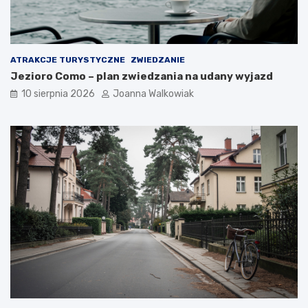
a
a
t
,
u
b
r
i
ATRAKCJE TURYSTYCZNE
ZWIEDZANIE
y
l
Jezioro Como – plan zwiedzania na udany wyjazd
s
e
t
t
10 sierpnia 2026
Joanna Walkowiak
ó
y
w
i
a
t
r
a
k
c
j
e