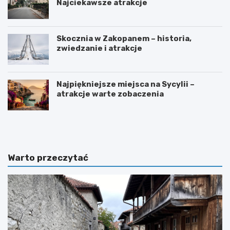
Najciekawsze atrakcje
Skocznia w Zakopanem – historia,
zwiedzanie i atrakcje
Najpiękniejsze miejsca na Sycylii –
atrakcje warte zobaczenia
W
O
y
g
s
r
p
ó
y
d
Warto przeczytać
O
b
w
o
c
t
z
a
e
n
m
i
a
c
p
z