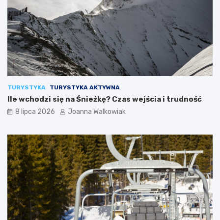
TURYSTYKA
TURYSTYKA AKTYWNA
Ile wchodzi się na Śnieżkę? Czas wejścia i trudność
8 lipca 2026
Joanna Walkowiak