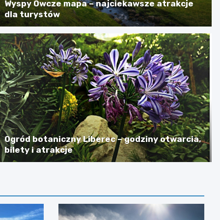
Wyspy Owcze mapa – najciekawsze atrakcje
dla turystów
Ogród botaniczny Liberec – godziny otwarcia,
bilety i atrakcje