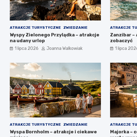
ATRAKCJE TURYSTYCZNE
ZWIEDZANIE
ATRAKCJE T
Wyspy Zielonego Przylądka – atrakcje
Zanzibar – 
na udany urlop
zobaczyć
1 lipca 2026
Joanna Walkowiak
1 lipca 202
ATRAKCJE TURYSTYCZNE
ZWIEDZANIE
ATRAKCJE T
Wyspa Bornholm – atrakcje i ciekawe
Majorka – 