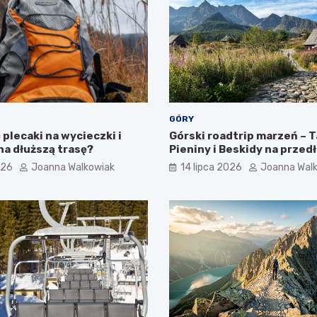
GÓRY
plecaki na wycieczki i
Górski roadtrip marzeń – T
na dłuższą trasę?
Pieniny i Beskidy na przed
weekend
026
Joanna Walkowiak
14 lipca 2026
Joanna Wal