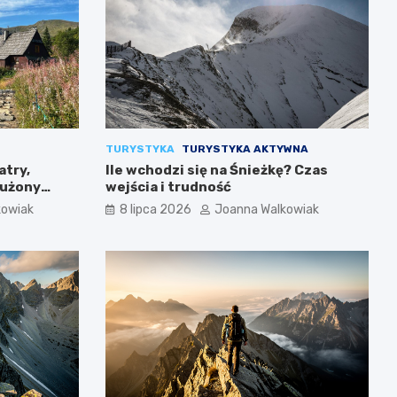
TURYSTYKA
TURYSTYKA AKTYWNA
atry,
Ile wchodzi się na Śnieżkę? Czas
łużony
wejścia i trudność
kowiak
8 lipca 2026
Joanna Walkowiak