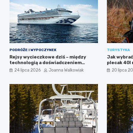
PODRÓŻE I WYPOCZYNEK
TURYSTYKA
Rejsy wycieczkowe dziś – między
Jak wybrać 
technologią a doświadczeniem
plecak 40l 
podróży
24 lipca 2026
Joanna Walkowiak
20 lipca 2