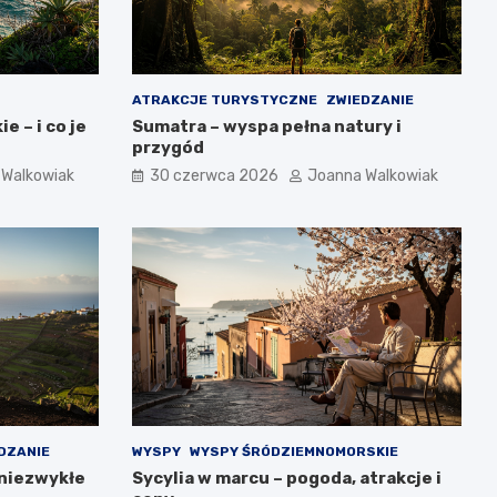
ATRAKCJE TURYSTYCZNE
ZWIEDZANIE
e – i co je
Sumatra – wyspa pełna natury i
przygód
 Walkowiak
30 czerwca 2026
Joanna Walkowiak
DZANIE
WYSPY
WYSPY ŚRÓDZIEMNOMORSKIE
 niezwykłe
Sycylia w marcu – pogoda, atrakcje i