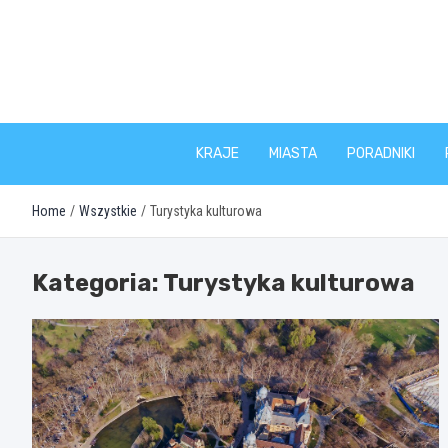
Skip
to
content
KRAJE
MIASTA
PORADNIKI
Home
Wszystkie
Turystyka kulturowa
Kategoria:
Turystyka kulturowa