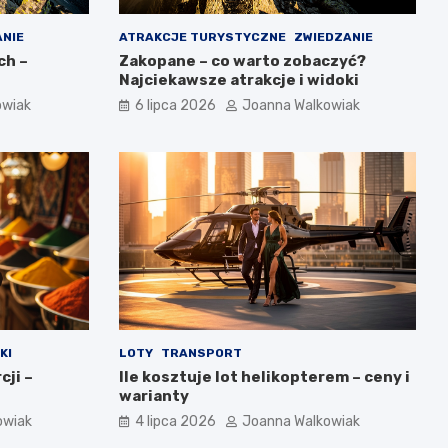
ANIE
ATRAKCJE TURYSTYCZNE
ZWIEDZANIE
ch –
Zakopane – co warto zobaczyć?
Najciekawsze atrakcje i widoki
owiak
6 lipca 2026
Joanna Walkowiak
KI
LOTY
TRANSPORT
cji –
Ile kosztuje lot helikopterem – ceny i
warianty
owiak
4 lipca 2026
Joanna Walkowiak