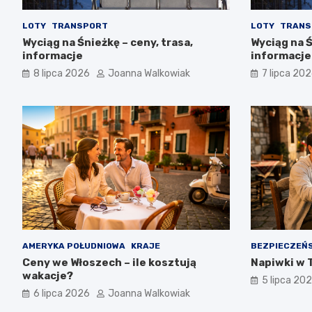
LOTY
TRANSPORT
LOTY
TRANS
Wyciąg na Śnieżkę – ceny, trasa,
Wyciąg na Ś
informacje
informacje
8 lipca 2026
Joanna Walkowiak
7 lipca 20
AMERYKA POŁUDNIOWA
KRAJE
BEZPIECZEŃ
Ceny we Włoszech – ile kosztują
Napiwki w T
wakacje?
5 lipca 20
6 lipca 2026
Joanna Walkowiak