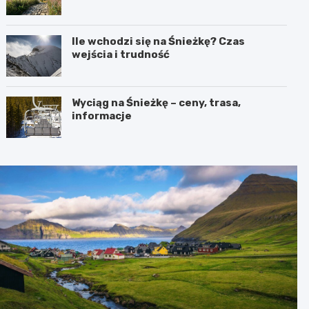
Ile wchodzi się na Śnieżkę? Czas
wejścia i trudność
Wyciąg na Śnieżkę – ceny, trasa,
informacje