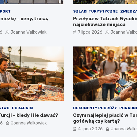
PORT
SZLAKI TURYSTYCZNE
ZWIEDZ
nieżkę – ceny, trasa,
Przełęcz w Tatrach Wysoki
najciekawsze miejsca
26
Joanna Walkowiak
7 lipca 2026
Joanna Walk
STWO
PORADNIKI
DOKUMENTY PODRÓŻY
PORADNI
urcji – kiedy i ile dawać?
Czym najlepiej płacić w Tur
gotówką czy kartą?
26
Joanna Walkowiak
4 lipca 2026
Joanna Walk