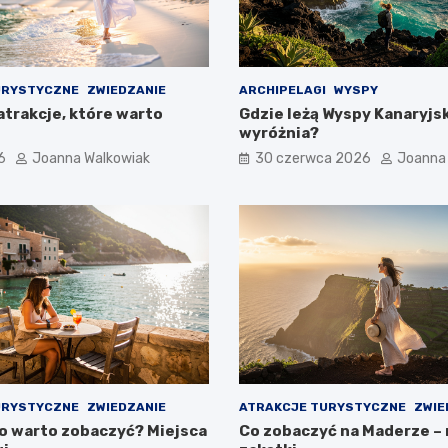
URYSTYCZNE
ZWIEDZANIE
ARCHIPELAGI
WYSPY
atrakcje, które warto
Gdzie leżą Wyspy Kanaryjski
wyróżnia?
6
Joanna Walkowiak
30 czerwca 2026
Joanna
URYSTYCZNE
ZWIEDZANIE
ATRAKCJE TURYSTYCZNE
ZWIE
co warto zobaczyć? Miejsca
Co zobaczyć na Maderze –