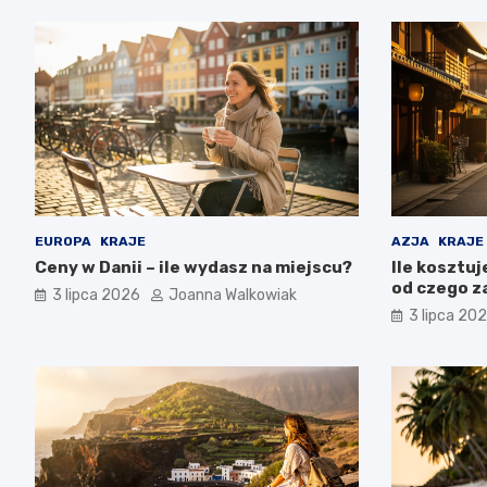
EUROPA
KRAJE
AZJA
KRAJE
Ceny w Danii – ile wydasz na miejscu?
Ile kosztuj
od czego z
3 lipca 2026
Joanna Walkowiak
3 lipca 20