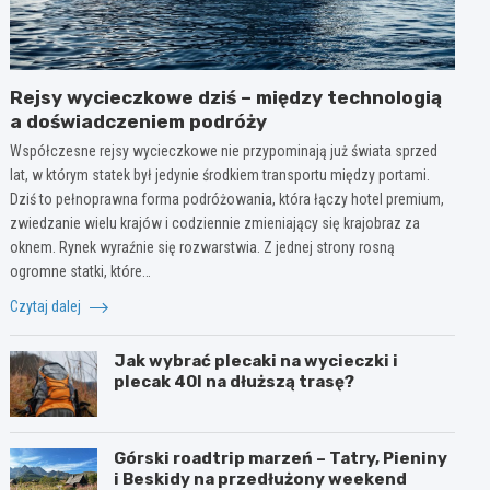
Rejsy wycieczkowe dziś – między technologią
a doświadczeniem podróży
Współczesne rejsy wycieczkowe nie przypominają już świata sprzed
lat, w którym statek był jedynie środkiem transportu między portami.
Dziś to pełnoprawna forma podróżowania, która łączy hotel premium,
zwiedzanie wielu krajów i codziennie zmieniający się krajobraz za
oknem. Rynek wyraźnie się rozwarstwia. Z jednej strony rosną
ogromne statki, które…
Czytaj dalej
Jak wybrać plecaki na wycieczki i
plecak 40l na dłuższą trasę?
Górski roadtrip marzeń – Tatry, Pieniny
i Beskidy na przedłużony weekend