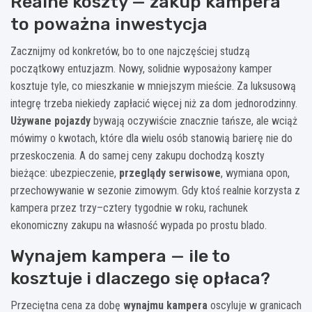
Realne koszty — zakup kampera
to poważna inwestycja
Zacznijmy od konkretów, bo to one najczęściej studzą
początkowy entuzjazm. Nowy, solidnie wyposażony kamper
kosztuje tyle, co mieszkanie w mniejszym mieście. Za luksusową
integrę trzeba niekiedy zapłacić więcej niż za dom jednorodzinny.
Używane pojazdy
bywają oczywiście znacznie tańsze, ale wciąż
mówimy o kwotach, które dla wielu osób stanowią barierę nie do
przeskoczenia. A do samej ceny zakupu dochodzą koszty
bieżące: ubezpieczenie,
przeglądy serwisowe
, wymiana opon,
przechowywanie w sezonie zimowym. Gdy ktoś realnie korzysta z
kampera przez trzy–cztery tygodnie w roku, rachunek
ekonomiczny zakupu na własność wypada po prostu blado.
Wynajem kampera — ile to
kosztuje i dlaczego się opłaca?
Przeciętna cena za dobę
wynajmu kampera
oscyluje w granicach