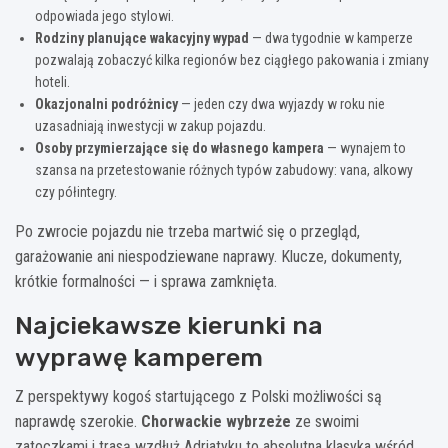
odpowiada jego stylowi.
Rodziny planujące wakacyjny wypad
— dwa tygodnie w kamperze
pozwalają zobaczyć kilka regionów bez ciągłego pakowania i zmiany
hoteli.
Okazjonalni podróżnicy
— jeden czy dwa wyjazdy w roku nie
uzasadniają inwestycji w zakup pojazdu.
Osoby przymierzające się do własnego kampera
— wynajem to
szansa na przetestowanie różnych typów zabudowy: vana, alkowy
czy półintegry.
Po zwrocie pojazdu nie trzeba martwić się o przegląd,
garażowanie ani niespodziewane naprawy. Klucze, dokumenty,
krótkie formalności — i sprawa zamknięta.
Najciekawsze kierunki na
wyprawę kamperem
Z perspektywy kogoś startującego z Polski możliwości są
naprawdę szerokie.
Chorwackie wybrzeże
ze swoimi
zatoczkami i trasą wzdłuż Adriatyku to absolutna klasyka wśród