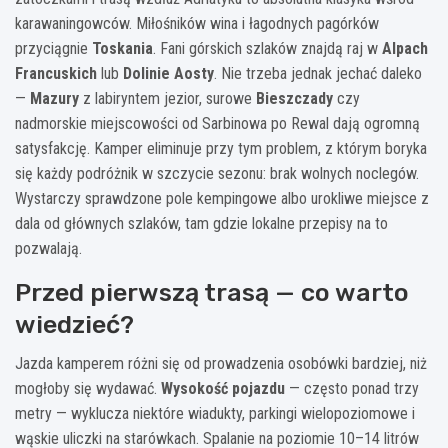
karawaningowców. Miłośników wina i łagodnych pagórków
przyciągnie
Toskania
. Fani górskich szlaków znajdą raj w
Alpach
Francuskich
lub
Dolinie Aosty
. Nie trzeba jednak jechać daleko
—
Mazury
z labiryntem jezior, surowe
Bieszczady
czy
nadmorskie miejscowości od Sarbinowa po Rewal dają ogromną
satysfakcję. Kamper eliminuje przy tym problem, z którym boryka
się każdy podróżnik w szczycie sezonu: brak wolnych noclegów.
Wystarczy sprawdzone pole kempingowe albo urokliwe miejsce z
dala od głównych szlaków, tam gdzie lokalne przepisy na to
pozwalają.
Przed pierwszą trasą — co warto
wiedzieć?
Jazda kamperem różni się od prowadzenia osobówki bardziej, niż
mogłoby się wydawać.
Wysokość pojazdu
— często ponad trzy
metry — wyklucza niektóre wiadukty, parkingi wielopoziomowe i
wąskie uliczki na starówkach. Spalanie na poziomie 10–14 litrów