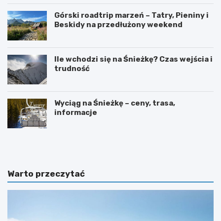
Górski roadtrip marzeń – Tatry, Pieniny i
Beskidy na przedłużony weekend
Ile wchodzi się na Śnieżkę? Czas wejścia i
trudność
Wyciąg na Śnieżkę – ceny, trasa,
informacje
W
O
y
g
s
r
p
ó
y
d
Warto przeczytać
O
b
w
o
c
t
z
a
e
n
m
i