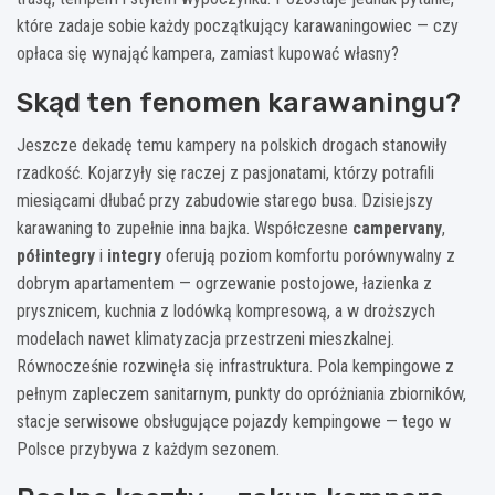
które zadaje sobie każdy początkujący karawaningowiec — czy
opłaca się wynająć kampera, zamiast kupować własny?
Skąd ten fenomen karawaningu?
Jeszcze dekadę temu kampery na polskich drogach stanowiły
rzadkość. Kojarzyły się raczej z pasjonatami, którzy potrafili
miesiącami dłubać przy zabudowie starego busa. Dzisiejszy
karawaning to zupełnie inna bajka. Współczesne
campervany
,
półintegry
i
integry
oferują poziom komfortu porównywalny z
dobrym apartamentem — ogrzewanie postojowe, łazienka z
prysznicem, kuchnia z lodówką kompresową, a w droższych
modelach nawet klimatyzacja przestrzeni mieszkalnej.
Równocześnie rozwinęła się infrastruktura. Pola kempingowe z
pełnym zapleczem sanitarnym, punkty do opróżniania zbiorników,
stacje serwisowe obsługujące pojazdy kempingowe — tego w
Polsce przybywa z każdym sezonem.