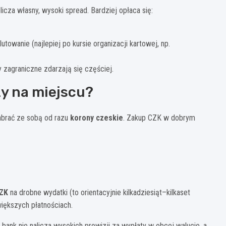
icza własny, wysoki spread. Bardziej opłaca się:
owanie (najlepiej po kursie organizacji kartowej, np.
 zagraniczne zdarzają się częściej.
y na miejscu?
zabrać ze sobą od razu
korony czeskie
. Zakup CZK w dobrym
ZK
na drobne wydatki (to orientacyjnie kilkadziesiąt–kilkaset
większych płatnościach.
ank nie nalicza wysokich prowizji za wypłaty w obcej walucie, a