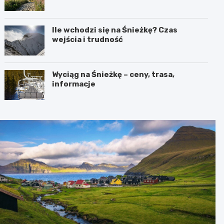
Ile wchodzi się na Śnieżkę? Czas
wejścia i trudność
Wyciąg na Śnieżkę – ceny, trasa,
informacje