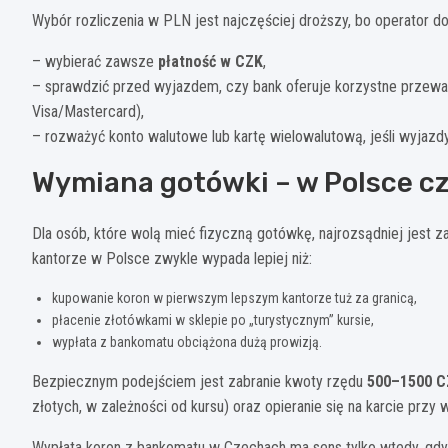
Wybór rozliczenia w PLN jest najczęściej droższy, bo operator dol
– wybierać zawsze
płatność w CZK
,
– sprawdzić przed wyjazdem, czy bank oferuje korzystne przewalut
Visa/Mastercard),
– rozważyć konto walutowe lub kartę wielowalutową, jeśli wyjazdy
Wymiana gotówki – w Polsce cz
Dla osób, które wolą mieć fizyczną gotówkę, najrozsądniej jest 
kantorze w Polsce zwykle wypada lepiej niż:
kupowanie koron w pierwszym lepszym kantorze tuż za granicą,
płacenie złotówkami w sklepie po „turystycznym” kursie,
wypłata z bankomatu obciążona dużą prowizją.
Bezpiecznym podejściem jest zabranie kwoty rzędu
500–1500 C
złotych, w zależności od kursu) oraz opieranie się na karcie przy 
Wypłata koron z bankomatu w Czechach ma sens tylko wtedy, gdy b