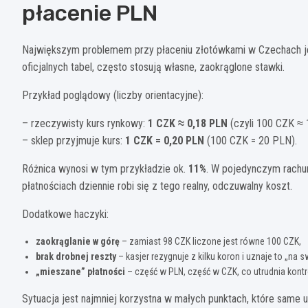
płacenie PLN
Największym problemem przy płaceniu złotówkami w Czechach 
oficjalnych tabel, często stosują własne, zaokrąglone stawki.
Przykład poglądowy (liczby orientacyjne):
– rzeczywisty kurs rynkowy:
1 CZK ≈ 0,18 PLN
(czyli 100 CZK ≈ 
– sklep przyjmuje kurs:
1 CZK = 0,20 PLN
(100 CZK = 20 PLN).
Różnica wynosi w tym przykładzie ok.
11%
. W pojedynczym rachun
płatnościach dziennie robi się z tego realny, odczuwalny koszt.
Dodatkowe haczyki:
zaokrąglanie w górę
– zamiast 98 CZK liczone jest równe 100 CZK,
brak drobnej reszty
– kasjer rezygnuje z kilku koron i uznaje to „na s
„mieszane” płatności
– część w PLN, część w CZK, co utrudnia kont
Sytuacja jest najmniej korzystna w małych punktach, które same u