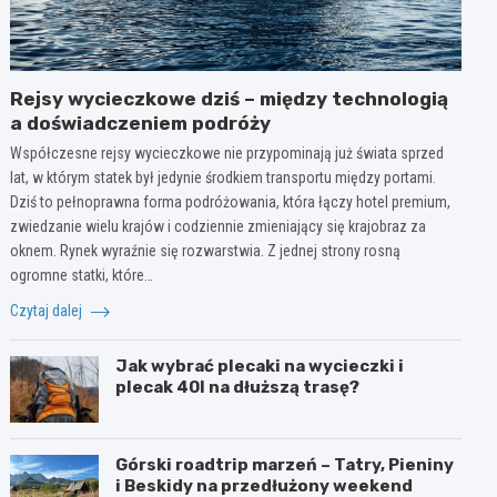
Rejsy wycieczkowe dziś – między technologią
a doświadczeniem podróży
Współczesne rejsy wycieczkowe nie przypominają już świata sprzed
lat, w którym statek był jedynie środkiem transportu między portami.
Dziś to pełnoprawna forma podróżowania, która łączy hotel premium,
zwiedzanie wielu krajów i codziennie zmieniający się krajobraz za
oknem. Rynek wyraźnie się rozwarstwia. Z jednej strony rosną
ogromne statki, które…
Czytaj dalej
Jak wybrać plecaki na wycieczki i
plecak 40l na dłuższą trasę?
Górski roadtrip marzeń – Tatry, Pieniny
i Beskidy na przedłużony weekend