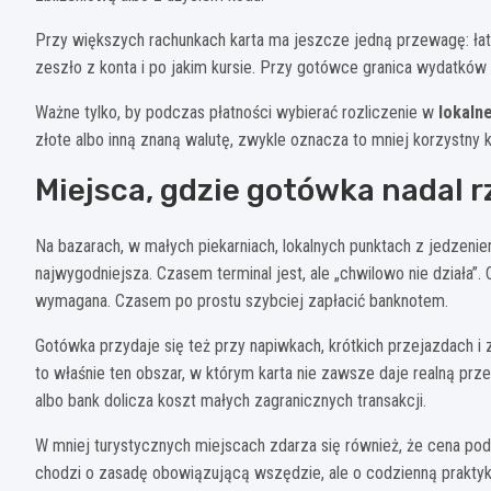
Przy większych rachunkach karta ma jeszcze jedną przewagę: łatwi
zeszło z konta i po jakim kursie. Przy gotówce granica wydatków 
Ważne tylko, by podczas płatności wybierać rozliczenie w
lokaln
złote albo inną znaną walutę, zwykle oznacza to mniej korzystny k
Miejsca, gdzie gotówka nadal r
Na bazarach, w małych piekarniach, lokalnych punktach z jedzeni
najwygodniejsza. Czasem terminal jest, ale „chwilowo nie działa”.
wymagana. Czasem po prostu szybciej zapłacić banknotem.
Gotówka przydaje się też przy napiwkach, krótkich przejazdach i 
to właśnie ten obszar, w którym karta nie zawsze daje realną pr
albo bank dolicza koszt małych zagranicznych transakcji.
W mniej turystycznych miejscach zdarza się również, że cena poda
chodzi o zasadę obowiązującą wszędzie, ale o codzienną praktyk