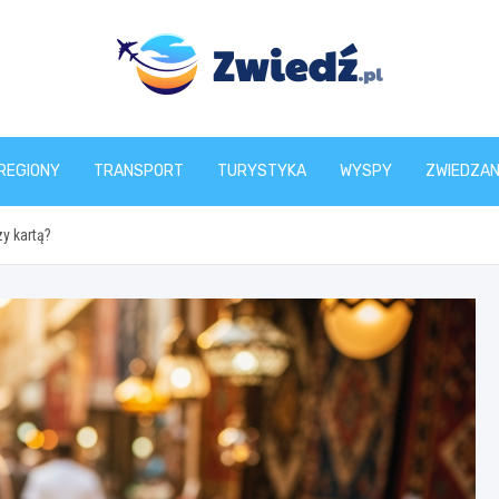
zwiedz.pl
REGIONY
TRANSPORT
TURYSTYKA
WYSPY
ZWIEDZAN
zy kartą?