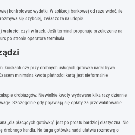
ej kontrolować wydatki. W aplikacji bankowej od razu widać, ile
rozmywa się szybciej, zwłaszcza na urlopie.
ej walucie
, czyli w lirach. Jeśli terminal proponuje przeliczenie na
urs po stronie operatora terminala.
ządzi
em, kioskach czy przy drobnych usługach gotówka nadal bywa
 Czasem minimalna kwota płatności kartą jest nieformalnie
zakupie drobiazgów. Niewielkie kwoty wydawane kilka razy dziennie
zewagę. Szczególnie gdy pojawiają się opłaty za przewalutowanie
na „dla płacących gotówką” jest po prostu bardziej elastyczna. Nie
ę drobnego handlu. Na targu gotówka nadal ułatwia rozmowę o