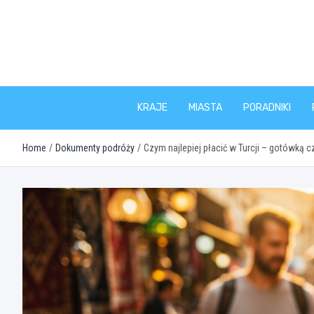
Skip
to
content
KRAJE
MIASTA
PORADNIKI
Home
Dokumenty podróży
Czym najlepiej płacić w Turcji – gotówką c