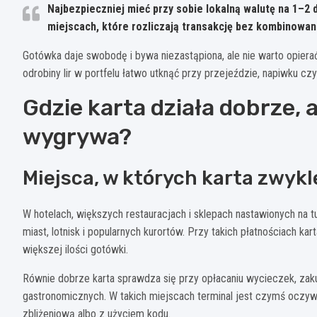
Najbezpieczniej mieć przy sobie
lokalną walutę na 1–2
miejscach, które rozliczają transakcję bez kombinowan
Gotówka daje swobodę i bywa niezastąpiona, ale nie warto opierać
odrobiny lir w portfelu łatwo utknąć przy przejeździe, napiwku c
Gdzie karta działa dobrze, 
wygrywa?
Miejsca, w których karta zwyk
W hotelach, większych restauracjach i sklepach nastawionych na 
miast, lotnisk i popularnych kurortów. Przy takich płatnościach ka
większej ilości gotówki.
Równie dobrze karta sprawdza się przy opłacaniu wycieczek, za
gastronomicznych. W takich miejscach terminal jest czymś oczy
zbliżeniową albo z użyciem kodu.