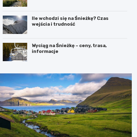
Ile wchodzi się na Śnieżkę? Czas
wejścia i trudność
Wyciąg na Śnieżkę – ceny, trasa,
informacje