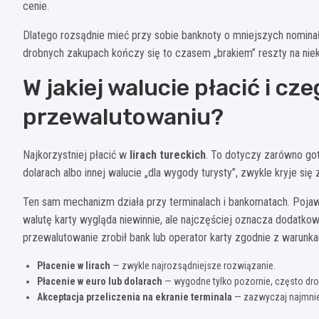
cenie.
Dlatego rozsądnie mieć przy sobie banknoty o mniejszych nomin
drobnych zakupach kończy się to czasem „brakiem” reszty na nieko
W jakiej walucie płacić i cz
przewalutowaniu?
Najkorzystniej płacić w
lirach tureckich
. To dotyczy zarówno gotó
dolarach albo innej walucie „dla wygody turysty”, zwykle kryje się 
Ten sam mechanizm działa przy terminalach i bankomatach. Pojaw
walutę karty wygląda niewinnie, ale najczęściej oznacza dodatkowy
przewalutowanie zrobił bank lub operator karty zgodnie z warunka
Płacenie w lirach
— zwykle najrozsądniejsze rozwiązanie.
Płacenie w euro lub dolarach
— wygodne tylko pozornie, często dro
Akceptacja przeliczenia na ekranie terminala
— zazwyczaj najmniej