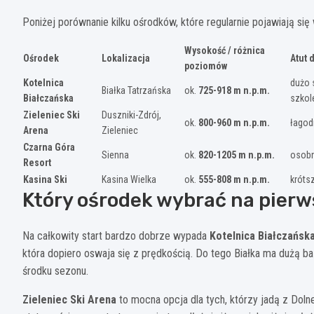
Poniżej porównanie kilku ośrodków, które regularnie pojawiają si
Wysokość / różnica
Ośrodek
Lokalizacja
Atut 
poziomów
Kotelnica
dużo 
Białka Tatrzańska
ok.
725-918 m n.p.m.
Białczańska
szkol
Zieleniec Ski
Duszniki-Zdrój,
ok.
800-960 m n.p.m.
łagod
Arena
Zieleniec
Czarna Góra
Sienna
ok.
820-1205 m n.p.m.
osobn
Resort
Kasina Ski
Kasina Wielka
ok.
555-808 m n.p.m.
króts
Który ośrodek wybrać na pierw
Na całkowity start bardzo dobrze wypada
Kotelnica Białczańsk
która dopiero oswaja się z prędkością. Do tego Białka ma dużą ba
środku sezonu.
Zieleniec Ski Arena
to mocna opcja dla tych, którzy jadą z Doln