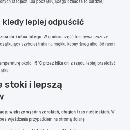
ożonych stacjach. Dla początkującego oznacza to bardziej
 kiedy lepiej odpuścić
znia do końca lutego
. W grudniu część tras bywa jeszcze
ątkujący szybciej trafia na miękki, kopny śnieg albo lód rano i
 temperaturę około
+5°C
przez kilka dni z rzędu, lepiej przełożyć
ątku.
 stoki i lepszą
w
ę: większy wybór szerokich, długich tras niebieskich.
W
ń bez wjeżdżania przypadkiem na stromą ścianę.