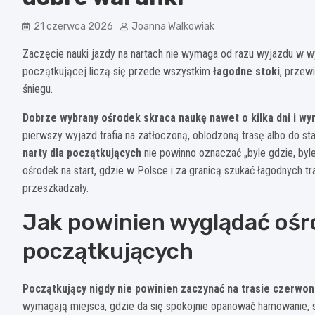
21 czerwca 2026
Joanna Walkowiak
Zaczęcie nauki jazdy na nartach nie wymaga od razu wyjazdu w wy
początkującej liczą się przede wszystkim
łagodne stoki
, przewi
śniegu.
Dobrze wybrany ośrodek skraca naukę nawet o kilka dni i wy
pierwszy wyjazd trafia na zatłoczoną, oblodzoną trasę albo do st
narty dla początkujących
nie powinno oznaczać „byle gdzie, byle
ośrodek na start, gdzie w Polsce i za granicą szukać łagodnych tr
przeszkadzały.
Jak powinien wyglądać ośro
początkujących
Początkujący nigdy nie powinien zaczynać na trasie czerwon
wymagają miejsca, gdzie da się spokojnie opanować hamowanie, sk