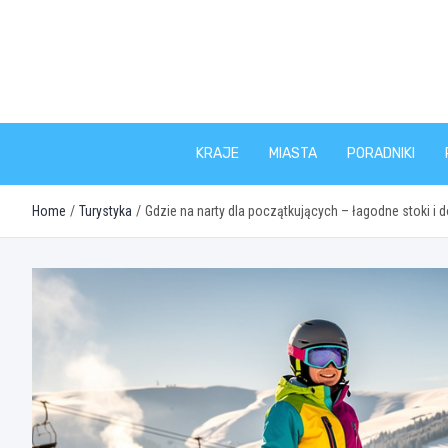
Skip
to
content
KRAJE
MIASTA
PORADNIKI
Home
Turystyka
Gdzie na narty dla początkujących – łagodne stoki i 