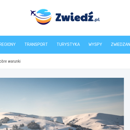
zwiedz.pl
REGIONY
TRANSPORT
TURYSTYKA
WYSPY
ZWIEDZAN
dobre warunki