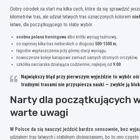
Dobry ośrodek na start ma kilka cech, które da się sprawdzić jes
kilometrów tras, ale udział łatwych tras oznaczonych kolorem
nie
łatwe, dla początkującego to słaby wybór.
osobna polana treningowa
albo krótki wyciąg taśmowy,
co najmniej kilka tras niebieskich o długości
500-1500 m
,
łagodne wypłaszczenia przy górnej stacji wyciągu,
nowoczesne koleje kanapowe zamiast samych stromych orczyków,
szkółka narciarska działająca codziennie, najlepiej od
9:00
.
Największy błąd przy pierwszym wyjeździe to wybór ośr
trudnymi trasami nie przyspiesza nauki — zwykle ją blok
Narty dla początkujących w
warte uwagi
W Polsce da się nauczyć jeździć bardzo sensownie, bez wyja
udziałem tras łatwych i stabilnym dośnieżaniem, bo to ono często