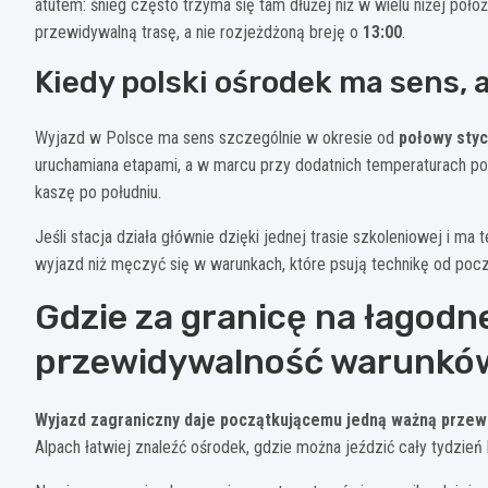
atutem: śnieg często trzyma się tam dłużej niż w wielu niżej poł
przewidywalną trasę, a nie rozjeżdżoną breję o
13:00
.
Kiedy polski ośrodek ma sens, a
Wyjazd w Polsce ma sens szczególnie w okresie od
połowy styc
uruchamiana etapami, a w marcu przy dodatnich temperaturach pocz
kaszę po południu.
Jeśli stacja działa głównie dzięki jednej trasie szkoleniowej i ma
wyjazd niż męczyć się w warunkach, które psują technikę od pocz
Gdzie za granicę na łagodne
przewidywalność warunkó
Wyjazd zagraniczny daje początkującemu jedną ważną przewag
Alpach łatwiej znaleźć ośrodek, gdzie można jeździć cały tydzie