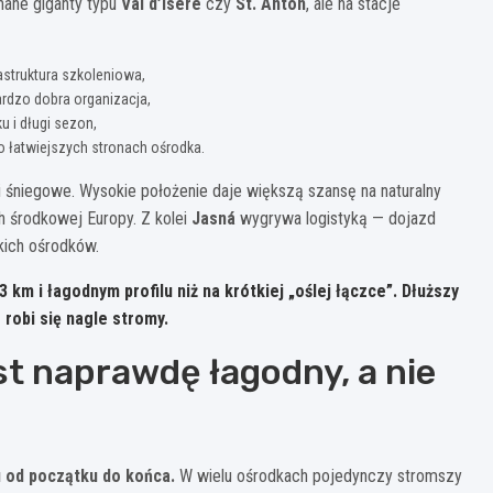
nane giganty typu
Val d’Isère
czy
St. Anton
, ale na stacje
rastruktura szkoleniowa,
rdzo dobra organizacja,
 i długi sezon,
po łatwiejszych stronach ośrodka.
ki śniegowe. Wysokie położenie daje większą szansę na naturalny
h środkowej Europy. Z kolei
Jasná
wygrywa logistyką — dojazd
kich ośrodków.
-3 km
i łagodnym profilu niż na krótkiej „oślej łączce”. Dłuższy
 robi się nagle stromy.
st naprawdę łagodny, a nie
u od początku do końca.
W wielu ośrodkach pojedynczy stromszy