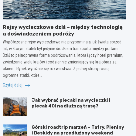
Rejsy wycieczkowe dziś – między technologią
a doświadczeniem podróży
Współczesne rejsy wycieczkowe nie przypominają już świata sprzed
lat, w którym statek był jedynie środkiem transportu między portami.
Dziś to pełnoprawna forma podróżowania, która łączy hotel premium,
zwiedzanie wielu krajów i codziennie zmieniający się krajobraz za
oknem. Rynek wyraźnie się rozwarstwia. Z jednej strony rosną
ogromne statki, które…
Czytaj dalej
Jak wybrać plecaki na wycieczki i
plecak 40l na dłuższą trasę?
Górski roadtrip marzeń – Tatry, Pieniny
i Beskidy na przedłużony weekend