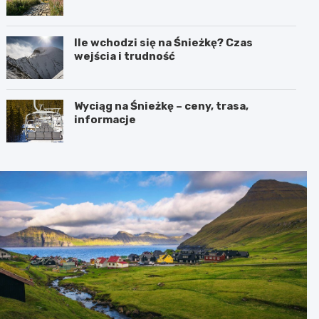
Ile wchodzi się na Śnieżkę? Czas
wejścia i trudność
Wyciąg na Śnieżkę – ceny, trasa,
informacje