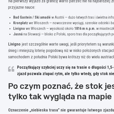
Na pierwszy wyjazd za granicę warto patrzeć nie na najbardziej z
przyjazne nauce:
Bad Gastein / Ski amadé
w Austrii — dużo łatwych tras i świetna inf
Kronplatz
we Włoszech — nowoczesne wyciągi, szerokie odcinki i ba
Livigno
we Włoszech — wysokość około
1816 m n.p.m.
w miasteczku
Jasná
na Słowacji — blisko z Polski, sporo tras dla początkujących 
Livigno
jest szczególnie warte uwagi, jeśli priorytetem są warun
śnieg i mniejszą loterię pogodową niż w nisko położonych stacjac
samochodem z południa Polski bywa krótszy niż do wielu austriac
Początkujący szybciej uczy się na trasie o długości
1,5
zjazd pozwala złapać rytm, ale tylko wtedy, gdy stok nie
Po czym poznać, że stok je
tylko tak wygląda na mapie
Oznaczenie „niebieska trasa” nie gwarantuje łatwego zjazd