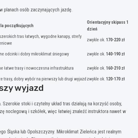
ę w planach osób zaczynających jazdę.
Orientacyjny skipass 1
dla początkujących
dzień
szerokich tras łatwych, wygodne kanapy, strefy
zwykle ok.
170-220 zł
eniowe
ne odcinki i dobry mikroklimat śniegowy
zwykle ok.
140-190 zł
e łatwe trasy i nowoczesna infrastruktura
zwykle ok.
160-210 zł
ze trasy, dobry wybór na pierwszy lub drugi wyjazd
zwykle ok.
120-170 zł
szy wyjazd
a
. Szerokie stoki i czytelny układ tras działają na korzyść osoby,
zę noclegową i szkółek, więc łatwiej znaleźć instruktora nawet w
ego Śląska lub Opolszczyzny. Mikroklimat Zieleńca jest realnym