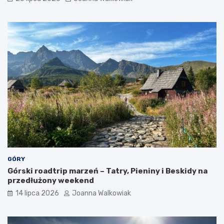
a
t
r
a
k
c
j
e
GÓRY
Górski roadtrip marzeń – Tatry, Pieniny i Beskidy na
przedłużony weekend
14 lipca 2026
Joanna Walkowiak