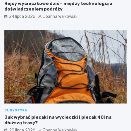
a
–
Rejsy wycieczkowe dziś – między technologią a
w
g
doświadczeniem podróży
s
o
24 lipca 2026
Joanna Walkowiak
z
d
e
z
a
i
t
n
r
y
a
o
k
t
c
w
j
a
e
r
d
c
l
i
a
a
t
,
u
b
r
i
y
l
TURYSTYKA
s
e
Jak wybrać plecaki na wycieczki i plecak 40l na
t
t
dłuższą trasę?
ó
y
w
i
20 lipca 2026
Joanna Walkowiak