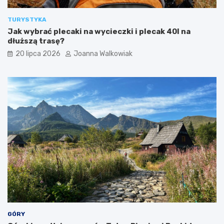
r
i
y
l
TURYSTYKA
s
e
Jak wybrać plecaki na wycieczki i plecak 40l na
t
t
dłuższą trasę?
ó
y
w
i
20 lipca 2026
Joanna Walkowiak
a
t
r
a
k
c
j
e
GÓRY