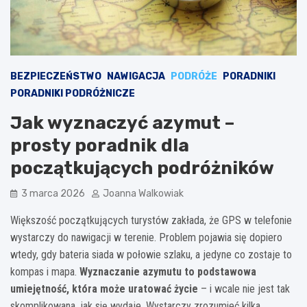
BEZPIECZEŃSTWO
NAWIGACJA
PODRÓŻE
PORADNIKI
PORADNIKI PODRÓŻNICZE
Jak wyznaczyć azymut –
prosty poradnik dla
początkujących podróżników
3 marca 2026
Joanna Walkowiak
Większość początkujących turystów zakłada, że GPS w telefonie
wystarczy do nawigacji w terenie. Problem pojawia się dopiero
wtedy, gdy bateria siada w połowie szlaku, a jedyne co zostaje to
kompas i mapa.
Wyznaczanie azymutu to podstawowa
umiejętność, która może uratować życie
– i wcale nie jest tak
skomplikowana, jak się wydaje. Wystarczy zrozumieć kilka