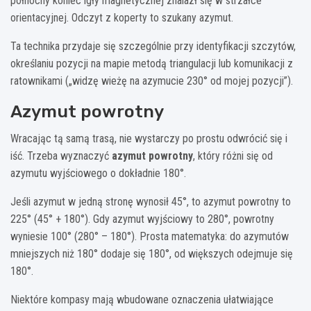
północny koniec igły magnetycznej znalazł się w strzałce
orientacyjnej. Odczyt z koperty to szukany azymut.
Ta technika przydaje się szczególnie przy identyfikacji szczytów,
określaniu pozycji na mapie metodą triangulacji lub komunikacji z
ratownikami („widzę wieżę na azymucie 230° od mojej pozycji”).
Azymut powrotny
Wracając tą samą trasą, nie wystarczy po prostu odwrócić się i
iść. Trzeba wyznaczyć
azymut powrotny
, który różni się od
azymutu wyjściowego o dokładnie 180°.
Jeśli azymut w jedną stronę wynosił 45°, to azymut powrotny to
225° (45° + 180°). Gdy azymut wyjściowy to 280°, powrotny
wyniesie 100° (280° – 180°). Prosta matematyka: do azymutów
mniejszych niż 180° dodaje się 180°, od większych odejmuje się
180°.
Niektóre kompasy mają wbudowane oznaczenia ułatwiające