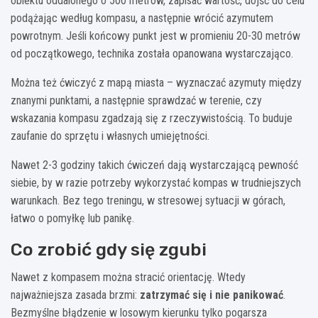
obiektu oddalonego o 500 metrów, zapisać wartość, dojść do celu
podążając według kompasu, a następnie wrócić azymutem
powrotnym. Jeśli końcowy punkt jest w promieniu 20-30 metrów
od początkowego, technika została opanowana wystarczająco.
Można też ćwiczyć z mapą miasta – wyznaczać azymuty między
znanymi punktami, a następnie sprawdzać w terenie, czy
wskazania kompasu zgadzają się z rzeczywistością. To buduje
zaufanie do sprzętu i własnych umiejętności.
Nawet 2-3 godziny takich ćwiczeń dają wystarczającą pewność
siebie, by w razie potrzeby wykorzystać kompas w trudniejszych
warunkach. Bez tego treningu, w stresowej sytuacji w górach,
łatwo o pomyłkę lub panikę.
Co zrobić gdy się zgubi
Nawet z kompasem można stracić orientację. Wtedy
najważniejsza zasada brzmi:
zatrzymać się i nie panikować
.
Bezmyślne błądzenie w losowym kierunku tylko pogarsza