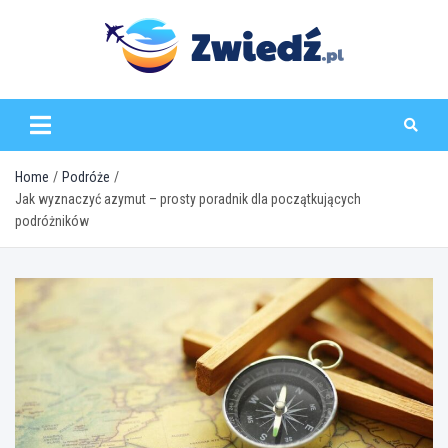
Skip
to
content
zwiedz.pl
Home
Podróże
Jak wyznaczyć azymut – prosty poradnik dla początkujących
podróżników