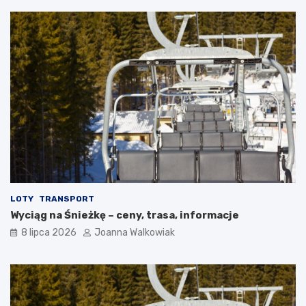
LOTY
TRANSPORT
Wyciąg na Śnieżkę – ceny, trasa, informacje
8 lipca 2026
Joanna Walkowiak