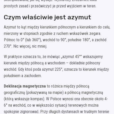
prostych zasad i przećwiczyć je przed wyjściem w teren.
Czym właściwie jest azymut
Azymut to kąt między kierunkiem północnym a kierunkiem do celu,
mierzony w stopniach zgodnie z ruchem wskazówek zegara.
Północ to 0° (lub 360°), wschód to 90°, południe 180°, a zachód
270°. Nic więcej, nic mniej.
W praktyce oznacza to, że mówiąc „azymut 45°” wskazujemy
kierunek między północą a wschodem – dokładnie północny
wschód. Gdy ktoś poda azymut 225°, oznacza to kierunek między
południem a zachodem.
Deklinacja magnetyczna
to różnica między północą
geograficzną (pokazywaną na mapie) a północą magnetyczną
(którą wskazuje kompas). W Polsce wynosi ona obecnie około 4-
6° na wschód, co w większości sytuacji terenowych można
spokojnie zignorować. Przy długich dystansach w trudnym terenie