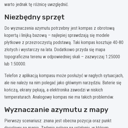
warto jednak tę różnicę uwzględnić.
Niezbędny sprzęt
Do wyznaczenia azymutu potrzebny jest kompas z obrotową
kopertą i linijką bazową – najlepiej sprawdzają się modele
płytkowe z przezroczystą podstawą. Taki kompas kosztuje 40-80
złotych i wystarczy na lata. Dodatkowo przyda się mapa
topograficzna terenu w odpowiedniej skali – zazwyczaj 1:25000
lub 1:50000.
Telefon z aplikacją kompasu może posłużyć w nagłych sytuacjach,
ale nie należy na nim polegać jako głównym narzędziu. Baterie się
kończą, ekrany pękają, a elektronika zawodzi w niskich
temperaturach. Analogowy kompas nie ma takich problemów.
Wyznaczanie azymutu z mapy
Pierwszy scenariusz: znana jest obecna pozycja oraz punkt
docelowy na mapie. Zadanie polega na ustaleniu, w którym