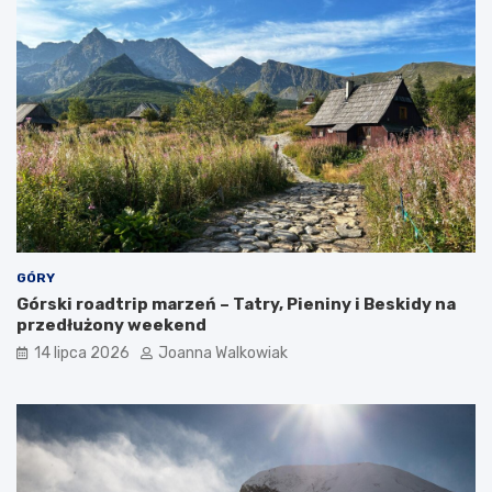
a
k
c
j
e
GÓRY
Górski roadtrip marzeń – Tatry, Pieniny i Beskidy na
przedłużony weekend
14 lipca 2026
Joanna Walkowiak