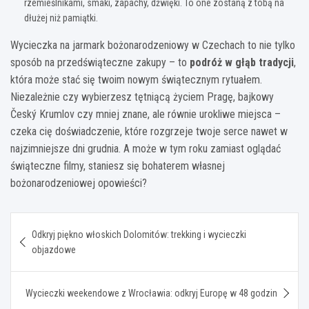
rzemieślnikami, smaki, zapachy, dźwięki. To one zostaną z tobą na
dłużej niż pamiątki.
Wycieczka na jarmark bożonarodzeniowy w Czechach to nie tylko
sposób na przedświąteczne zakupy – to
podróż w głąb tradycji
,
która może stać się twoim nowym świątecznym rytuałem.
Niezależnie czy wybierzesz tętniącą życiem Pragę, bajkowy
Český Krumlov czy mniej znane, ale równie urokliwe miejsca –
czeka cię doświadczenie, które rozgrzeje twoje serce nawet w
najzimniejsze dni grudnia. A może w tym roku zamiast oglądać
świąteczne filmy, staniesz się bohaterem własnej
bożonarodzeniowej opowieści?
Nawigacja
Odkryj piękno włoskich Dolomitów: trekking i wycieczki
wpisu
objazdowe
Wycieczki weekendowe z Wrocławia: odkryj Europę w 48 godzin