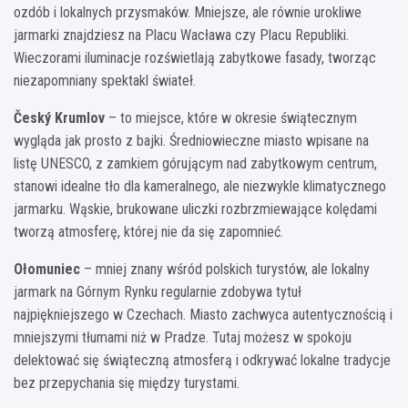
ozdób i lokalnych przysmaków. Mniejsze, ale równie urokliwe
jarmarki znajdziesz na Placu Wacława czy Placu Republiki.
Wieczorami iluminacje rozświetlają zabytkowe fasady, tworząc
niezapomniany spektakl świateł.
Český Krumlov
– to miejsce, które w okresie świątecznym
wygląda jak prosto z bajki. Średniowieczne miasto wpisane na
listę UNESCO, z zamkiem górującym nad zabytkowym centrum,
stanowi idealne tło dla kameralnego, ale niezwykle klimatycznego
jarmarku. Wąskie, brukowane uliczki rozbrzmiewające kolędami
tworzą atmosferę, której nie da się zapomnieć.
Ołomuniec
– mniej znany wśród polskich turystów, ale lokalny
jarmark na Górnym Rynku regularnie zdobywa tytuł
najpiękniejszego w Czechach. Miasto zachwyca autentycznością i
mniejszymi tłumami niż w Pradze. Tutaj możesz w spokoju
delektować się świąteczną atmosferą i odkrywać lokalne tradycje
bez przepychania się między turystami.