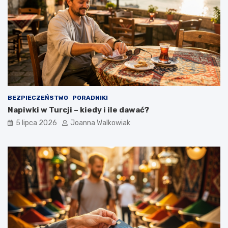
BEZPIECZEŃSTWO
PORADNIKI
Napiwki w Turcji – kiedy i ile dawać?
5 lipca 2026
Joanna Walkowiak