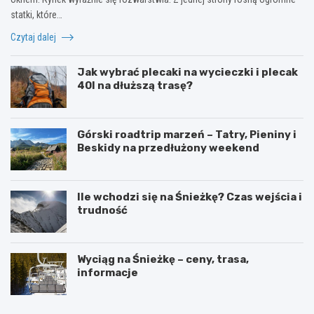
statki, które…
Czytaj dalej
Jak wybrać plecaki na wycieczki i plecak
40l na dłuższą trasę?
Górski roadtrip marzeń – Tatry, Pieniny i
Beskidy na przedłużony weekend
Ile wchodzi się na Śnieżkę? Czas wejścia i
trudność
Wyciąg na Śnieżkę – ceny, trasa,
informacje
W
O
y
g