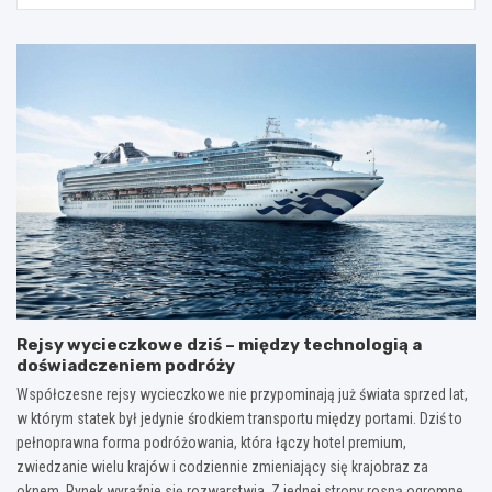
Rejsy wycieczkowe dziś – między technologią a
doświadczeniem podróży
Współczesne rejsy wycieczkowe nie przypominają już świata sprzed lat,
w którym statek był jedynie środkiem transportu między portami. Dziś to
pełnoprawna forma podróżowania, która łączy hotel premium,
zwiedzanie wielu krajów i codziennie zmieniający się krajobraz za
oknem. Rynek wyraźnie się rozwarstwia. Z jednej strony rosną ogromne