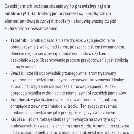
Czeski jarmark bożonarodzeniowy to
prawdziwy raj dla
smakoszy
! Tutaj tradycyjne przysmaki są nieodłącznym
elementem świątecznej atmosfery i stanowią ważną część
kulturalnego doświadczenia:
Trdelník
– słodkie ciasto z ciasta drożdżowego pieczone na
obracającym się wałku nad żarem, posypane cukrem i cynamonem.
Obecnie często serwowany z dodatkiem lodów czy kremu
czekoladowego. Obserwowanie procesu przygotowania jest atrakcją
samą w sobie!
Svařák
– czeski odpowiednik grzanego wina, aromatyzowany
cynamonem, goździkami i innymi przyprawami korzennymi. Idealny
sposób na rozgrzanie się podczas zimowego spaceru. Kubek
gorącego svařáku w dłoniach to niemal symbol czeskich jarmarków.
Bramborák
– placki ziemniaczane z czosnkiem i majerankiem,
chrupiące z zewnątrz i miękkie w środku. Ten sycący przysmak
doskonale sprawdza się jako przekąska między zwiedzaniem.
Klobása
– różne rodzaje kiełbas grillowanych na otwartym ogniu,
podawanych zazwyczaj z chlebem i musztardą. Aromat unoszący się
nad stoiskami z kiełbasami to jeden z charakterystycznych zapachów