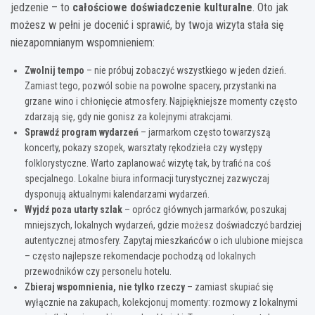
jedzenie – to
całościowe doświadczenie kulturalne
. Oto jak
możesz w pełni je docenić i sprawić, by twoja wizyta stała się
niezapomnianym wspomnieniem:
Zwolnij tempo
– nie próbuj zobaczyć wszystkiego w jeden dzień.
Zamiast tego, pozwól sobie na powolne spacery, przystanki na
grzane wino i chłonięcie atmosfery. Najpiękniejsze momenty często
zdarzają się, gdy nie gonisz za kolejnymi atrakcjami.
Sprawdź program wydarzeń
– jarmarkom często towarzyszą
koncerty, pokazy szopek, warsztaty rękodzieła czy występy
folklorystyczne. Warto zaplanować wizytę tak, by trafić na coś
specjalnego. Lokalne biura informacji turystycznej zazwyczaj
dysponują aktualnymi kalendarzami wydarzeń.
Wyjdź poza utarty szlak
– oprócz głównych jarmarków, poszukaj
mniejszych, lokalnych wydarzeń, gdzie możesz doświadczyć bardziej
autentycznej atmosfery. Zapytaj mieszkańców o ich ulubione miejsca
– często najlepsze rekomendacje pochodzą od lokalnych
przewodników czy personelu hotelu.
Zbieraj wspomnienia, nie tylko rzeczy
– zamiast skupiać się
wyłącznie na zakupach, kolekcjonuj momenty: rozmowy z lokalnymi