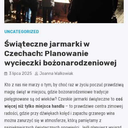
UNCATEGORIZED
Świąteczne jarmarki w
Czechach: Planowanie
wycieczki bożonarodzeniowej
3 lipca 2025
Joanna Walkowiak
Kto z nas nie marzy o tym, by choć raz w życiu poczuć prawdziwą
magię świąt w miejscu, gdzie bożonarodzeniowe tradycje
pielęgnowane są od wieków? Czeskie jarmarki świąteczne to
coś
więcej niż tylko miejsca handlu
– to prawdziwe centra zimowej
radości, gdzie przy dźwiękach kolęd i zapachu grzanego wina
można zanurzyć się w atmosferze, którą pamiętamy z
najpiękniejszych świątecznych opowieści. Jeśli planujesz wyjazd