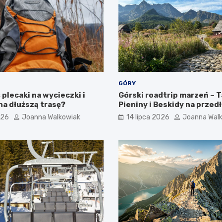
GÓRY
plecaki na wycieczki i
Górski roadtrip marzeń – T
na dłuższą trasę?
Pieniny i Beskidy na przed
weekend
026
Joanna Walkowiak
14 lipca 2026
Joanna Wal