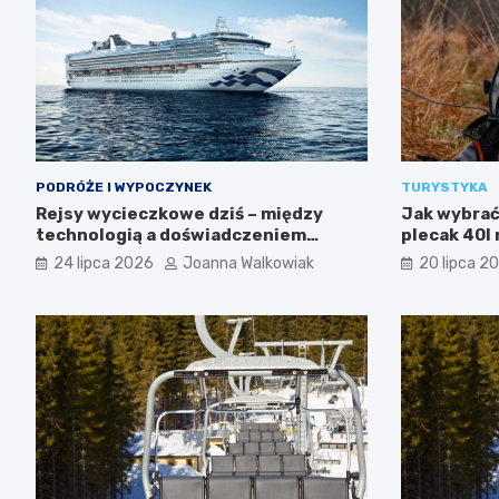
PODRÓŻE I WYPOCZYNEK
TURYSTYKA
Rejsy wycieczkowe dziś – między
Jak wybrać 
technologią a doświadczeniem
plecak 40l 
podróży
24 lipca 2026
Joanna Walkowiak
20 lipca 2