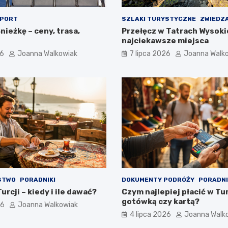
PORT
SZLAKI TURYSTYCZNE
ZWIEDZ
nieżkę – ceny, trasa,
Przełęcz w Tatrach Wysoki
najciekawsze miejsca
26
Joanna Walkowiak
7 lipca 2026
Joanna Walk
STWO
PORADNIKI
DOKUMENTY PODRÓŻY
PORADNI
urcji – kiedy i ile dawać?
Czym najlepiej płacić w Tur
gotówką czy kartą?
26
Joanna Walkowiak
4 lipca 2026
Joanna Walk