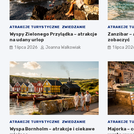
ATRAKCJE TURYSTYCZNE
ZWIEDZANIE
ATRAKCJE T
Wyspy Zielonego Przylądka – atrakcje
Zanzibar – 
na udany urlop
zobaczyć
1 lipca 2026
Joanna Walkowiak
1 lipca 202
ATRAKCJE TURYSTYCZNE
ZWIEDZANIE
ATRAKCJE T
Wyspa Bornholm – atrakcje i ciekawe
Majorka – 