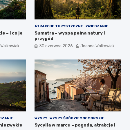
ATRAKCJE TURYSTYCZNE
ZWIEDZANIE
e – i co je
Sumatra – wyspa pełna natury i
przygód
 Walkowiak
30 czerwca 2026
Joanna Walkowiak
DZANIE
WYSPY
WYSPY ŚRÓDZIEMNOMORSKIE
 niezwykłe
Sycylia w marcu – pogoda, atrakcje i