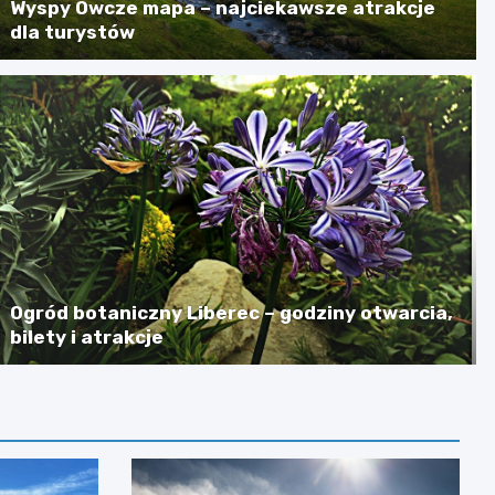
Wyspy Owcze mapa – najciekawsze atrakcje
dla turystów
Ogród botaniczny Liberec – godziny otwarcia,
bilety i atrakcje