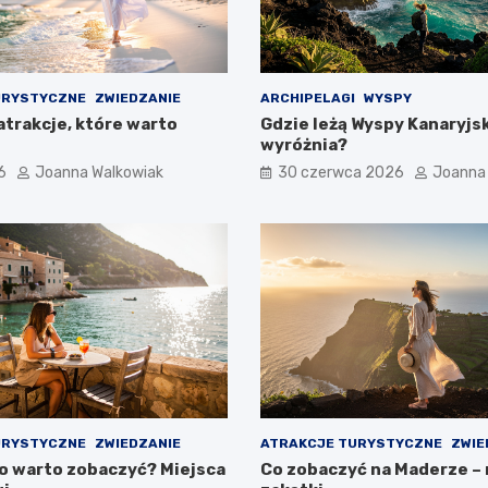
URYSTYCZNE
ZWIEDZANIE
ARCHIPELAGI
WYSPY
atrakcje, które warto
Gdzie leżą Wyspy Kanaryjski
wyróżnia?
6
Joanna Walkowiak
30 czerwca 2026
Joanna
URYSTYCZNE
ZWIEDZANIE
ATRAKCJE TURYSTYCZNE
ZWIE
co warto zobaczyć? Miejsca
Co zobaczyć na Maderze –