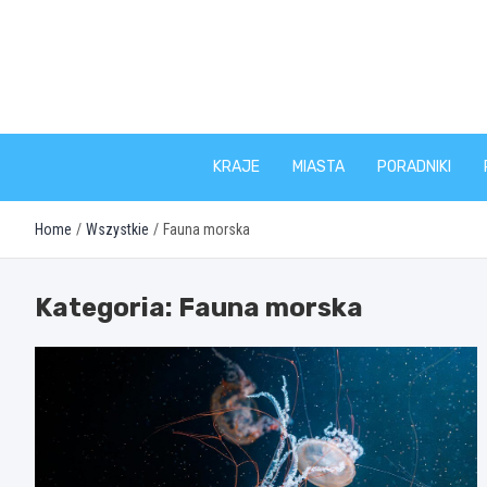
Skip
to
content
KRAJE
MIASTA
PORADNIKI
Home
Wszystkie
Fauna morska
Kategoria:
Fauna morska