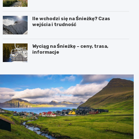
Ile wchodzi się na Śnieżkę? Czas
wejścia i trudność
Wyciąg na Śnieżkę – ceny, trasa,
informacje