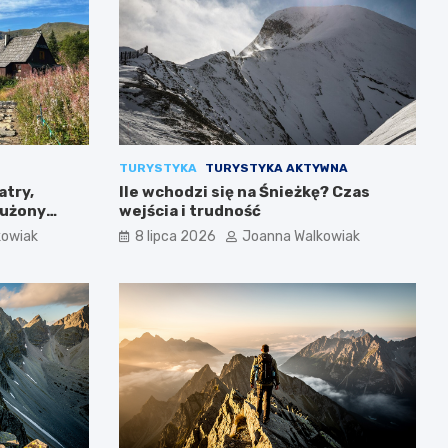
TURYSTYKA
TURYSTYKA AKTYWNA
atry,
Ile wchodzi się na Śnieżkę? Czas
łużony
wejścia i trudność
kowiak
8 lipca 2026
Joanna Walkowiak