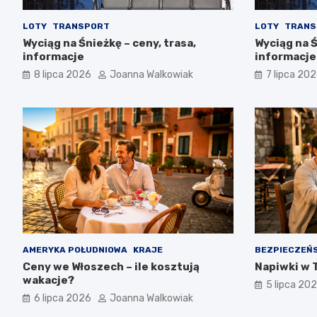
LOTY
TRANSPORT
LOTY
TRANS
Wyciąg na Śnieżkę – ceny, trasa,
Wyciąg na Ś
informacje
informacje
8 lipca 2026
Joanna Walkowiak
7 lipca 20
AMERYKA POŁUDNIOWA
KRAJE
BEZPIECZEŃ
Ceny we Włoszech – ile kosztują
Napiwki w T
wakacje?
5 lipca 20
6 lipca 2026
Joanna Walkowiak