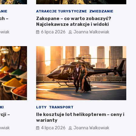
ANIE
ATRAKCJE TURYSTYCZNE
ZWIEDZANIE
ch –
Zakopane – co warto zobaczyć?
Najciekawsze atrakcje i widoki
owiak
6 lipca 2026
Joanna Walkowiak
KI
LOTY
TRANSPORT
cji –
Ile kosztuje lot helikopterem – ceny i
warianty
owiak
4 lipca 2026
Joanna Walkowiak