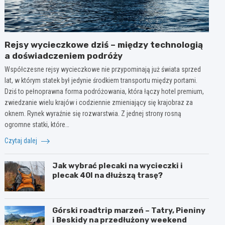
Rejsy wycieczkowe dziś – między technologią
a doświadczeniem podróży
Współczesne rejsy wycieczkowe nie przypominają już świata sprzed
lat, w którym statek był jedynie środkiem transportu między portami.
Dziś to pełnoprawna forma podróżowania, która łączy hotel premium,
zwiedzanie wielu krajów i codziennie zmieniający się krajobraz za
oknem. Rynek wyraźnie się rozwarstwia. Z jednej strony rosną
ogromne statki, które…
Czytaj dalej
Jak wybrać plecaki na wycieczki i
plecak 40l na dłuższą trasę?
Górski roadtrip marzeń – Tatry, Pieniny
i Beskidy na przedłużony weekend