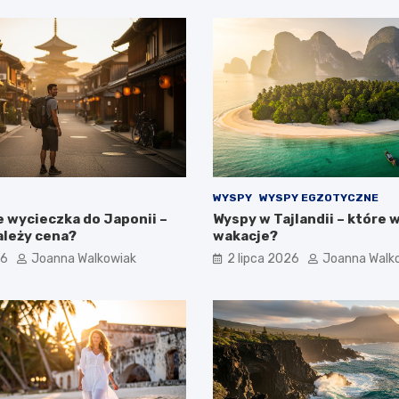
WYSPY
WYSPY EGZOTYCZNE
e wycieczka do Japonii –
Wyspy w Tajlandii – które 
ależy cena?
wakacje?
26
Joanna Walkowiak
2 lipca 2026
Joanna Walk