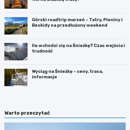
Górski roadtrip marzeń – Tatry, Pieniny i
Beskidy na przedłużony weekend
Ile wchodzi się na Śnieżkę? Czas wejścia i
trudność
Wyciąg na Śnieżkę – ceny, trasa,
informacje
W
O
y
g
s
r
p
ó
y
d
Warto przeczytać
O
b
w
o
c
t
z
a