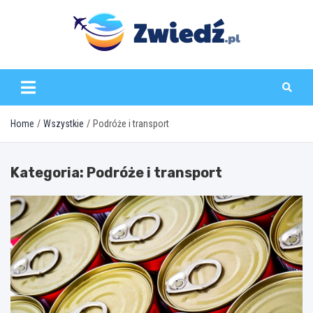
Skip
to
content
zwiedz.pl
Home
Wszystkie
Podróże i transport
Kategoria:
Podróże i transport