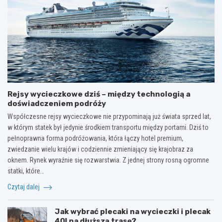
Rejsy wycieczkowe dziś – między technologią a
doświadczeniem podróży
Współczesne rejsy wycieczkowe nie przypominają już świata sprzed lat,
w którym statek był jedynie środkiem transportu między portami. Dziś to
pełnoprawna forma podróżowania, która łączy hotel premium,
zwiedzanie wielu krajów i codziennie zmieniający się krajobraz za
oknem. Rynek wyraźnie się rozwarstwia. Z jednej strony rosną ogromne
statki, które…
Czytaj dalej
Jak wybrać plecaki na wycieczki i plecak
40l na dłuższą trasę?