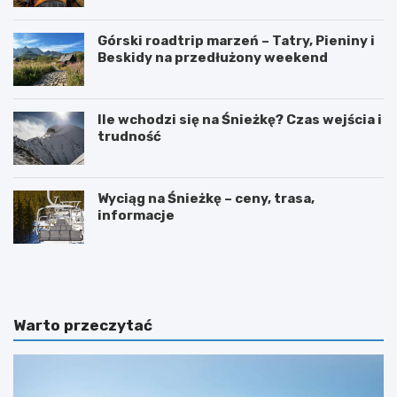
Górski roadtrip marzeń – Tatry, Pieniny i
Beskidy na przedłużony weekend
Ile wchodzi się na Śnieżkę? Czas wejścia i
trudność
Wyciąg na Śnieżkę – ceny, trasa,
informacje
W
O
y
g
s
r
p
ó
y
d
Warto przeczytać
O
b
w
o
c
t
z
a
e
n