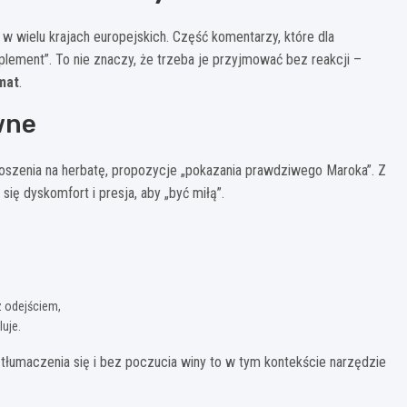
w wielu krajach europejskich. Część komentarzy, które dla
mplement”. To nie znaczy, że trzeba je przyjmować bez reakcji –
mat
.
wne
proszenia na herbatę, propozycje „pokazania prawdziwego Maroka”. Z
się dyskomfort i presja, aby „być miłą”.
z odejściem,
luje.
łumaczenia się i bez poczucia winy to w tym kontekście narzędzie