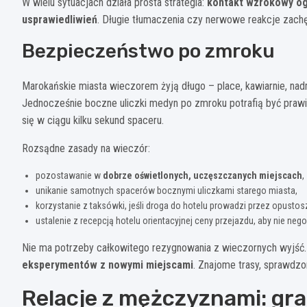
W wielu sytuacjach działa prosta strategia:
kontakt wzrokowy og
usprawiedliwień
. Długie tłumaczenia czy nerwowe reakcje zach
Bezpieczeństwo po zmroku
Marokańskie miasta wieczorem żyją długo – place, kawiarnie, nad
Jednocześnie boczne uliczki medyn po zmroku potrafią być prawi
się w ciągu kilku sekund spaceru.
Rozsądne zasady na wieczór:
pozostawanie w
dobrze oświetlonych, uczęszczanych miejscach
,
unikanie samotnych spacerów bocznymi uliczkami starego miasta,
korzystanie z taksówki, jeśli droga do hotelu prowadzi przez opustosz
ustalenie z recepcją hotelu orientacyjnej ceny przejazdu, aby nie ne
Nie ma potrzeby całkowitego rezygnowania z wieczornych wyjść.
eksperymentów z nowymi miejscami
. Znajome trasy, sprawdzo
Relacje z mężczyznami: gra