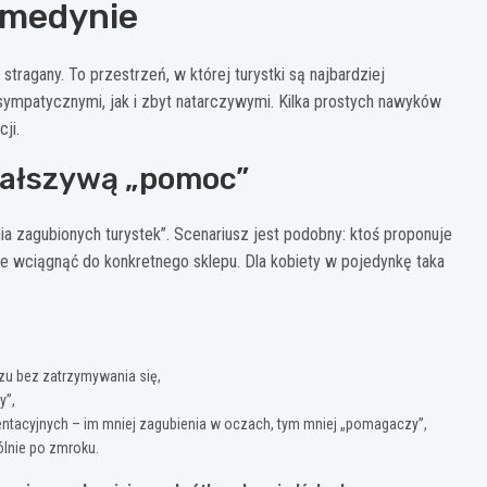
i medynie
 stragany. To przestrzeń, w której turystki są najbardziej
ympatycznymi, jak i zbyt natarczywymi. Kilka prostych nawyków
ji.
fałszywą „pomoc”
 zagubionych turystek”. Scenariusz jest podobny: ktoś proponuje
e wciągnąć do konkretnego sklepu. Dla kobiety w pojedynkę taka
u bez zatrzymywania się,
y”,
entacyjnych – im mniej zagubienia w oczach, tym mniej „pomagaczy”,
ólnie po zmroku.