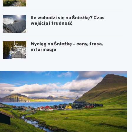
Ile wchodzi się na Śnieżkę? Czas
wejścia i trudność
Wyciąg na Śnieżkę – ceny, trasa,
informacje