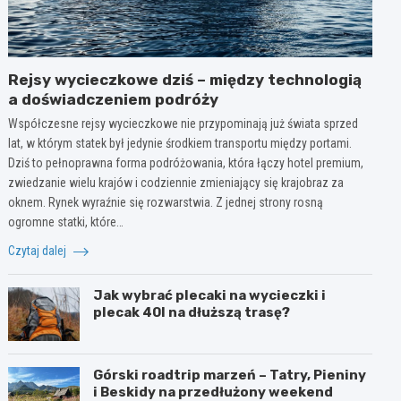
Rejsy wycieczkowe dziś – między technologią
a doświadczeniem podróży
Współczesne rejsy wycieczkowe nie przypominają już świata sprzed
lat, w którym statek był jedynie środkiem transportu między portami.
Dziś to pełnoprawna forma podróżowania, która łączy hotel premium,
zwiedzanie wielu krajów i codziennie zmieniający się krajobraz za
oknem. Rynek wyraźnie się rozwarstwia. Z jednej strony rosną
ogromne statki, które…
Czytaj dalej
Jak wybrać plecaki na wycieczki i
plecak 40l na dłuższą trasę?
Górski roadtrip marzeń – Tatry, Pieniny
i Beskidy na przedłużony weekend