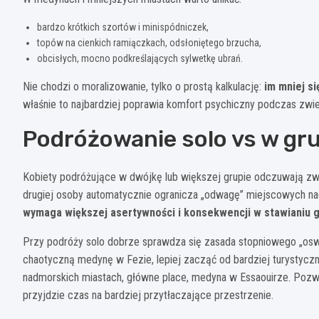
bardzo krótkich szortów i minispódniczek,
topów na cienkich ramiączkach, odsłoniętego brzucha,
obcisłych, mocno podkreślających sylwetkę ubrań.
Nie chodzi o moralizowanie, tylko o prostą kalkulację:
im mniej si
właśnie to najbardziej poprawia komfort psychiczny podczas zwie
Podróżowanie solo vs w gr
Kobiety podróżujące w dwójkę lub większej grupie odczuwają z
drugiej osoby automatycznie ogranicza „odwagę” miejscowych na
wymaga większej asertywności i konsekwencji w stawianiu g
Przy podróży solo dobrze sprawdza się zasada stopniowego „oswaj
chaotyczną medynę w Fezie, lepiej zacząć od bardziej turystycz
nadmorskich miastach, główne place, medyna w Essaouirze. Pozwala
przyjdzie czas na bardziej przytłaczające przestrzenie.