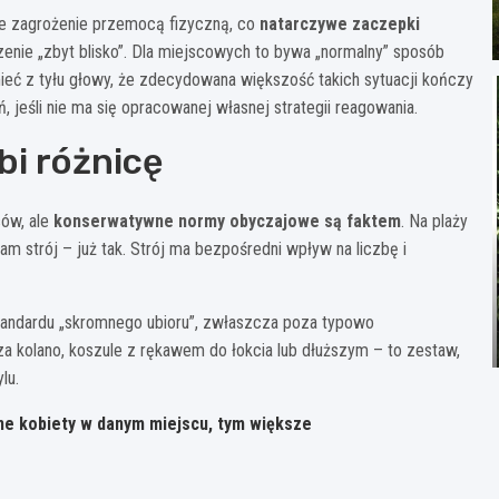
lne zagrożenie przemocą fizyczną, co
natarczywe zaczepki
nie „zbyt blisko”. Dla miejscowych to bywa „normalny” sposób
mieć z tyłu głowy, że zdecydowana większość takich sytuacji kończy
ń, jeśli nie ma się opracowanej własnej strategii reagowania.
obi różnicę
sów, ale
konserwatywne normy obyczajowe są faktem
. Na plaży
am strój – już tak. Strój ma bezpośredni wpływ na liczbę i
standardu „skromnego ubioru”, zwłaszcza poza typowo
za kolano, koszule z rękawem do łokcia lub dłuższym – to zestaw,
lu.
alne kobiety w danym miejscu, tym większe