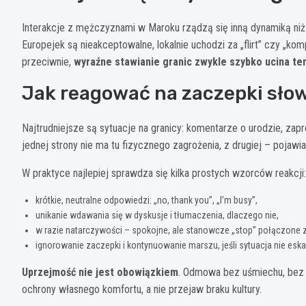
Interakcje z mężczyznami w Maroku rządzą się inną dynamiką niż 
Europejek są nieakceptowalne, lokalnie uchodzi za „flirt” czy „ko
przeciwnie,
wyraźne stawianie granic zwykle szybko ucina te
Jak reagować na zaczepki sło
Najtrudniejsze są sytuacje na granicy: komentarze o urodzie, za
jednej strony nie ma tu fizycznego zagrożenia, z drugiej – pojawia 
W praktyce najlepiej sprawdza się kilka prostych wzorców reakcji:
krótkie, neutralne odpowiedzi: „no, thank you”, „I’m busy”,
unikanie wdawania się w dyskusje i tłumaczenia, dlaczego nie,
w razie natarczywości – spokojne, ale stanowcze „stop” połączone 
ignorowanie zaczepki i kontynuowanie marszu, jeśli sytuacja nie eska
Uprzejmość nie jest obowiązkiem
. Odmowa bez uśmiechu, bez t
ochrony własnego komfortu, a nie przejaw braku kultury.