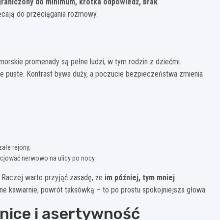
raniczony do minimum, krótka odpowiedź, brak
ęcają do przeciągania rozmowy.
morskie promenady są pełne ludzi, w tym rodzin z dziećmi.
e puste. Kontrast bywa duży, a poczucie bezpieczeństwa zmienia
ałe rejony,
gocjować nerwowo na ulicy po nocy.
 Raczej warto przyjąć zasadę, że
im później, tym mniej
ne kawiarnie, powrót taksówką – to po prostu spokojniejsza głowa.
nice i asertywność