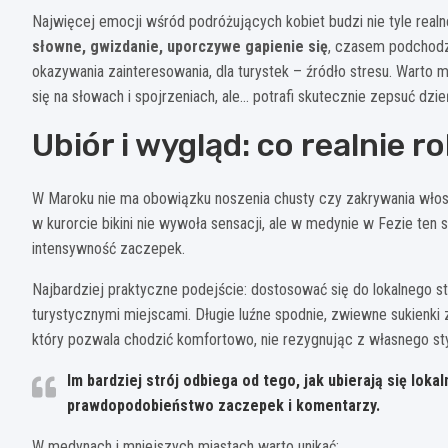
Najwięcej emocji wśród podróżujących kobiet budzi nie tyle rea
słowne, gwizdanie, uporczywe gapienie się
, czasem podchodze
okazywania zainteresowania, dla turystek – źródło stresu. Warto 
się na słowach i spojrzeniach, ale… potrafi skutecznie zepsuć dzie
Ubiór i wygląd: co realnie r
W Maroku nie ma obowiązku noszenia chusty czy zakrywania wło
w kurorcie bikini nie wywoła sensacji, ale w medynie w Fezie ten s
intensywność zaczepek.
Najbardziej praktyczne podejście: dostosować się do lokalnego 
turystycznymi miejscami. Długie luźne spodnie, zwiewne sukienki 
który pozwala chodzić komfortowo, nie rezygnując z własnego sty
Im bardziej strój odbiega od tego, jak ubierają się lok
prawdopodobieństwo zaczepek i komentarzy.
W medynach i mniejszych miastach warto unikać: