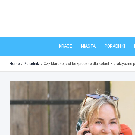
Skip
to
content
KRAJE
MIASTA
PORADNIKI
Home
Poradniki
Czy Maroko jest bezpieczne dla kobiet – praktyczne