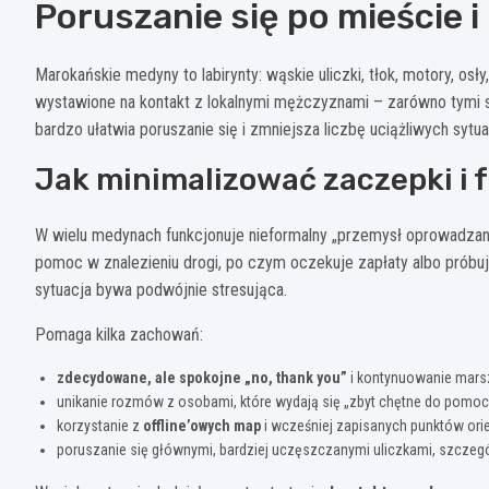
Poruszanie się po mieście 
Marokańskie medyny to labirynty: wąskie uliczki, tłok, motory, osły,
wystawione na kontakt z lokalnymi mężczyznami – zarówno tymi s
bardzo ułatwia poruszanie się i zmniejsza liczbę uciążliwych sytuac
Jak minimalizować zaczepki i 
W wielu medynach funkcjonuje nieformalny „przemysł oprowadzania
pomoc w znalezieniu drogi, po czym oczekuje zapłaty albo próbuj
sytuacja bywa podwójnie stresująca.
Pomaga kilka zachowań:
zdecydowane, ale spokojne „no, thank you”
i kontynuowanie marsz
unikanie rozmów z osobami, które wydają się „zbyt chętne do pomoc
korzystanie z
offline’owych map
i wcześniej zapisanych punktów ori
poruszanie się głównymi, bardziej uczęszczanymi uliczkami, szczeg