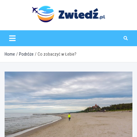
Skip
to
content
zwiedz.pl
Home
Podróże
Co zobaczyć w Łebie?