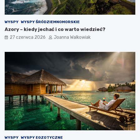
WYSPY
WYSPY ŚRÓDZIEMNOMORSKIE
Azory – kiedy jechać i co warto wiedzieć?
27 czerwca 2026
Joanna Walkowiak
WYSPY
WYSPY EGZOTYCZNE