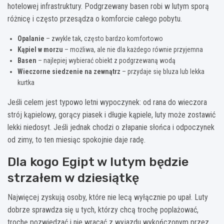
hotelowej infrastruktury. Podgrzewany basen robi w lutym sporą
różnicę i często przesądza o komforcie całego pobytu.
Opalanie
– zwykle tak, często bardzo komfortowo
Kąpiel w morzu
– możliwa, ale nie dla każdego równie przyjemna
Basen
– najlepiej wybierać obiekt z podgrzewaną wodą
Wieczorne siedzenie na zewnątrz
– przydaje się bluza lub lekka
kurtka
Jeśli celem jest typowo letni wypoczynek: od rana do wieczora
strój kąpielowy, gorący piasek i długie kąpiele, luty może zostawić
lekki niedosyt. Jeśli jednak chodzi o złapanie słońca i odpoczynek
od zimy, to ten miesiąc spokojnie daje radę.
Dla kogo Egipt w lutym będzie
strzałem w dziesiątkę
Najwięcej zyskują osoby, które nie lecą wyłącznie po upał. Luty
dobrze sprawdza się u tych, którzy chcą trochę poplażować,
trochę pozwiedzać i nie wracać z wyjazdu wykończonym przez