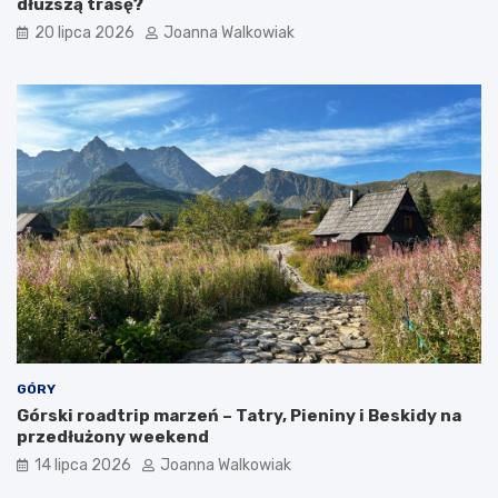
dłuższą trasę?
ó
y
w
i
20 lipca 2026
Joanna Walkowiak
a
t
r
a
k
c
j
e
GÓRY
Górski roadtrip marzeń – Tatry, Pieniny i Beskidy na
przedłużony weekend
14 lipca 2026
Joanna Walkowiak