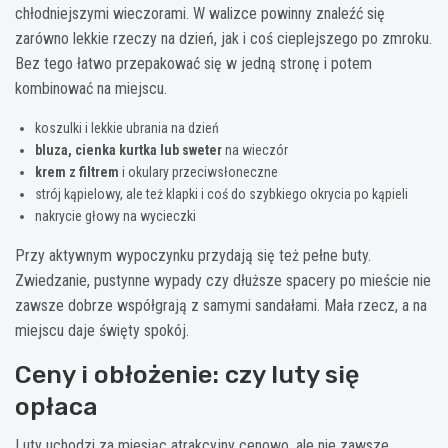
chłodniejszymi wieczorami. W walizce powinny znaleźć się
zarówno lekkie rzeczy na dzień, jak i coś cieplejszego po zmroku.
Bez tego łatwo przepakować się w jedną stronę i potem
kombinować na miejscu.
koszulki i lekkie ubrania na dzień
bluza, cienka kurtka lub sweter
na wieczór
krem z filtrem
i okulary przeciwsłoneczne
strój kąpielowy, ale też klapki i coś do szybkiego okrycia po kąpieli
nakrycie głowy na wycieczki
Przy aktywnym wypoczynku przydają się też pełne buty.
Zwiedzanie, pustynne wypady czy dłuższe spacery po mieście nie
zawsze dobrze współgrają z samymi sandałami. Mała rzecz, a na
miejscu daje święty spokój.
Ceny i obłożenie: czy luty się
opłaca
Luty uchodzi za miesiąc atrakcyjny cenowo, ale nie zawsze