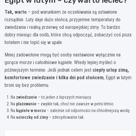
Egipt w lutym – czy warto lecieć?
Tak, warto
– pod warunkiem że oczekiwania są ustawione
rozsądnie. Luty daje dużo słońca, przyjemne temperatury do
zwiedzania i realną przerwę od europejskiej zimy. To bardzo
dobry miesiąc dla osób, które chcą odpocząć, zobaczyć coś poza
hotelem i nie topić się w upale.
Mniej zadowolone mogą być osoby nastawione wyłącznie na
gorące morze i całodniowe kąpiele. Wtedy lepiej myśleć o
późniejszym terminie. Jeśli jednak celem jest
ciepły urlop zimą,
komfortowe zwiedzanie i kilka dni pod słońcem
, Egipt w lutym
broni się bez problemu.
Na
zwiedzanie
– to jeden z lepszych miesięcy.
Na
plażowanie
– zwykle tak, choć nie zawsze w pełni letnio.
Na
kąpiele w morzu
– zależnie od odporności na chłodniejszą wodę.
Na
ucieczkę od zimy
– zdecydowanie tak.
Nawigacja