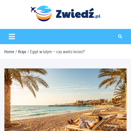
Skip
to
content
zwiedz.pl
Home
Kraje
Egipt w lutym – czy warto lecieć?