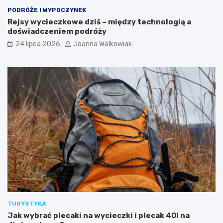
k
c
PODRÓŻE I WYPOCZYNEK
a
–
Rejsy wycieczkowe dziś – między technologią a
w
g
doświadczeniem podróży
s
o
24 lipca 2026
Joanna Walkowiak
z
d
e
z
a
i
t
n
r
y
a
o
k
t
c
w
j
a
e
r
d
c
l
i
a
a
t
,
u
b
r
i
y
l
TURYSTYKA
s
e
Jak wybrać plecaki na wycieczki i plecak 40l na
t
t