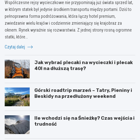
Współczesne rejsy wycieczkowe nie przypominają już świata sprzed lat,
w którym statek był jedynie środkiem transportu między portami. Dziś to
pełnoprawna forma podróżowania, która łączy hotel premium,
zwiedzanie wielu krajów i codziennie zmieniający się krajobraz za
oknem. Rynek wyraźnie się rozwarstwia. Z jednej strony rosną ogromne
statki, które…
Czytaj dalej
Jak wybrać plecaki na wycieczki i plecak
40l na dłuższą trasę?
Górski roadtrip marzeń – Tatry, Pieniny i
Beskidy na przedłużony weekend
Ile wchodzi się na Śnieżkę? Czas wejścia i
trudność