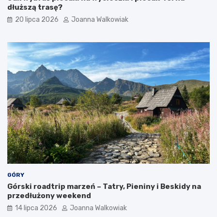
dłuższą trasę?
ó
y
w
i
20 lipca 2026
Joanna Walkowiak
a
t
r
a
k
c
j
e
GÓRY
Górski roadtrip marzeń – Tatry, Pieniny i Beskidy na
przedłużony weekend
14 lipca 2026
Joanna Walkowiak