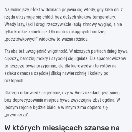
Najładniejszy efekt w dolinach pojawia się wtedy, gdy kilka dni z
rzędu utrzymuje się chłód, bez dużych skoków temperatury.
Wtedy lasy, łąki i drogi rzeczywiście łapią zimowy wygląd, a nie
tylko krótkie zabielenie. Dla osób szukających bardziej
„pocztówkowych” widoków to ważna różnica.
Trzeba też uwzględnić wilgotność. W niższych partiach śnieg bywa
cięższy, bardziej mokry i szybciej się ugniata. Dla spacerowiczów
to jeszcze bywa przyjemne, ale dla kierowców i turystów na
szlaku oznacza częściej śliską nawierzchnię i koleiny po
roztopach.
Dlatego odpowiedź na pytanie, czy w Bieszczadach jest śnieg,
bez doprecyzowania miejsca bywa zwyczajnie zbyt ogólna. W
jednym rejonie będzie biało, a w innym zima dopiero się
„przymierza”.
W których miesiącach szanse na