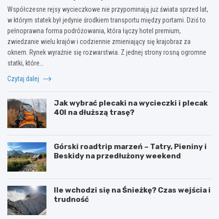
Współczesne rejsy wycieczkowe nie przypominają już świata sprzed lat,
w którym statek był jedynie środkiem transportu między portami. Dziś to
pełnoprawna forma podróżowania, która łączy hotel premium,
zwiedzanie wielu krajów i codziennie zmieniający się krajobraz za
oknem. Rynek wyraźnie się rozwarstwia. Z jednej strony rosną ogromne
statki, które…
Czytaj dalej
Jak wybrać plecaki na wycieczki i plecak
40l na dłuższą trasę?
Górski roadtrip marzeń – Tatry, Pieniny i
Beskidy na przedłużony weekend
Ile wchodzi się na Śnieżkę? Czas wejścia i
trudność