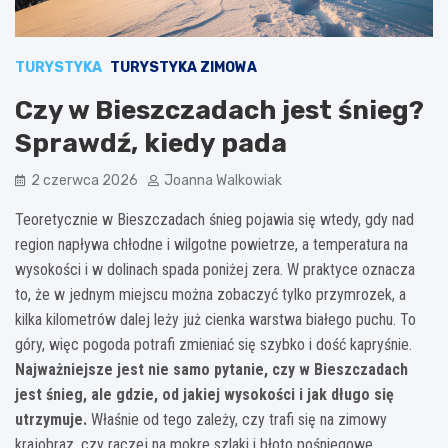
TURYSTYKA
TURYSTYKA ZIMOWA
Czy w Bieszczadach jest śnieg?
Sprawdź, kiedy pada
2 czerwca 2026
Joanna Walkowiak
Teoretycznie w Bieszczadach śnieg pojawia się wtedy, gdy nad
region napływa chłodne i wilgotne powietrze, a temperatura na
wysokości i w dolinach spada poniżej zera. W praktyce oznacza
to, że w jednym miejscu można zobaczyć tylko przymrozek, a
kilka kilometrów dalej leży już cienka warstwa białego puchu. To
góry, więc pogoda potrafi zmieniać się szybko i dość kapryśnie.
Najważniejsze jest nie samo pytanie, czy w Bieszczadach
jest śnieg, ale gdzie, od jakiej wysokości i jak długo się
utrzymuje.
Właśnie od tego zależy, czy trafi się na zimowy
krajobraz, czy raczej na mokre szlaki i błoto pośniegowe.