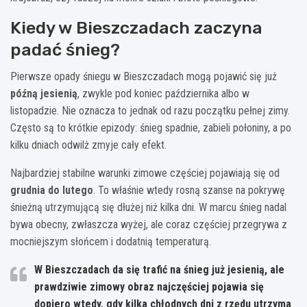
Kiedy w Bieszczadach zaczyna
padać śnieg?
Pierwsze opady śniegu w Bieszczadach mogą pojawić się już
późną jesienią
, zwykle pod koniec października albo w
listopadzie. Nie oznacza to jednak od razu początku pełnej zimy.
Często są to krótkie epizody: śnieg spadnie, zabieli połoniny, a po
kilku dniach odwilż zmyje cały efekt.
Najbardziej stabilne warunki zimowe częściej pojawiają się od
grudnia do lutego
. To właśnie wtedy rosną szanse na pokrywę
śnieżną utrzymującą się dłużej niż kilka dni. W marcu śnieg nadal
bywa obecny, zwłaszcza wyżej, ale coraz częściej przegrywa z
mocniejszym słońcem i dodatnią temperaturą.
W Bieszczadach da się trafić na śnieg już jesienią, ale
prawdziwie zimowy obraz najczęściej pojawia się
dopiero wtedy, gdy kilka chłodnych dni z rzędu utrzyma