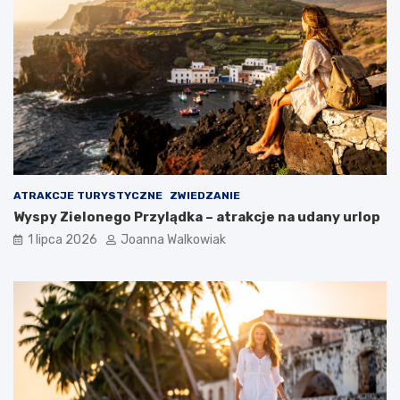
ATRAKCJE TURYSTYCZNE
ZWIEDZANIE
Wyspy Zielonego Przylądka – atrakcje na udany urlop
1 lipca 2026
Joanna Walkowiak