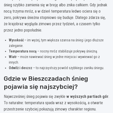
śnieg szybko zamienia się w breję albo znika całkiem. Gdy jednak
nocą trzyma mróz, a w dzień temperatura ledwo ociera się o
zero, pokrywa śnieżna stopniowo się buduje. Dlatego zdarza się,
że krajobraz wygląda zimowo przez tydzień, a czasem tylko
przez jedno popołudnie.
Wysokość
– im wyżej, tym większa szansa na śnieg i jego dłuższe
zaleganie.
Temperatura nocą
– nocny mróz stabilizuje pokrywę śnieżną.
Wiatr
– może nawiewać śnieg w jedne miejsca i wywiewać go z
innych.
Odwilż i deszcz
– to najczęstszy powód szybkiego zaniku śniegu.
Gdzie w Bieszczadach śnieg
pojawia się najszybciej?
Najwcześniej śnieg pojawia się zwykle
w wyższych partiach gór
.
To naturalne: temperatura spada wraz z wysokością, a otwarte
przestrzenie szybciej pokazują zimowy charakter regionu.