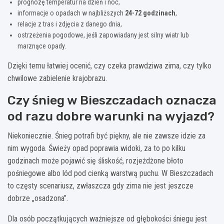
prognozę temperatur na dzień i noc,
informacje o opadach w najbliższych
24-72 godzinach
,
relacje z tras i zdjęcia z danego dnia,
ostrzeżenia pogodowe, jeśli zapowiadany jest silny wiatr lub
marznące opady.
Dzięki temu łatwiej ocenić, czy czeka prawdziwa zima, czy tylko
chwilowe zabielenie krajobrazu.
Czy śnieg w Bieszczadach oznacza
od razu dobre warunki na wyjazd?
Niekoniecznie. Śnieg potrafi być piękny, ale nie zawsze idzie za
nim wygoda. Świeży opad poprawia widoki, za to po kilku
godzinach może pojawić się śliskość, rozjeżdżone błoto
pośniegowe albo lód pod cienką warstwą puchu. W Bieszczadach
to częsty scenariusz, zwłaszcza gdy zima nie jest jeszcze
dobrze „osadzona”.
Dla osób początkujących ważniejsze od głębokości śniegu jest