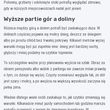
Połoniny, grzbiety i odsłonięte stoki potrafią wyglądać zimowo,
gdy w niższych miejscowościach nadal jest jesień.
Wyższe partie gór a doliny
Różnica między górą a dołem potrafi być zaskakująco duża. W
dolinach częściej pojawia się mokry śnieg, deszcz ze śniegiem
albo po prostu chłód bez trwałej pokrywy. Kilkaset metrów wyżej
warunki mogą być już zupełnie inne: śnieg jest bardziej suchy,
głębszy i mniej podatny na szybkie topnienie.
To szczególnie ważne przy planowaniu wyjścia na szlak. Obraz za
oknem pensjonatu albo widok z parkingu nie zawsze mówi prawdę
o tym, co dzieje się wyżej. Częsty scenariusz wygląda tak, że dół
jest szary i mokry, a po wejściu na większą wysokość zaczyna się
pełna zima.
Właśnie dlatego wiele osób zaskakuje to, jak szybko zmieniają się
warunki. Kilkanaście minut jazdy samochodem lub godzina marszu
potrafią przenieść z jesieni do śnieżnego krajobrazu. W