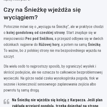
Czy na Śnieżkę wjeżdża się
wyciągiem?
Potocznie mówi się o „wyciągu na Śnieżkę”, ale w praktyce chodzi
o
kolej gondolową od czeskiej strony
. Start znajduje się w
miejscowości
Pec pod Sněžkou
, a przejazd odbywa się w dwóch
odcinkach: najpierw do
Růžovej hory
, a potem na samą
Śnieżkę
.
To ważne, bo z polskiej strony nie ma bezpośredniego wjazdu na
szczyt.
Dla wielu osób to najprostszy sposób, by ograniczyć wysiłek i
skrócić podejście, ale nie oznacza to całkowicie bezproblemowej
wycieczki. Na górze nadal czeka wysokogórska pogoda, tłok w
sezonie i konieczność sensownego zaplanowania zejścia albo
powrotu tą samą drogą.
Na Śnieżkę nie wjeżdża się koleją z Karpacza. Jeśli plan
zakłada przejazd gondolą, trzeba dojechać na stronę