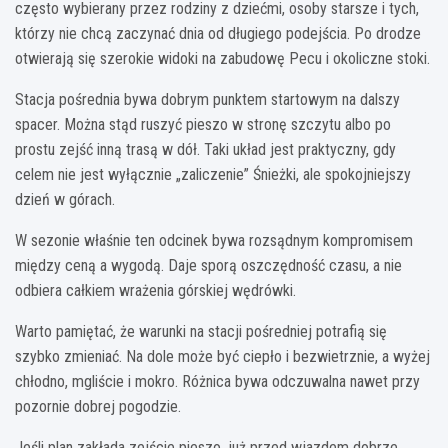
często wybierany przez rodziny z dziećmi, osoby starsze i tych,
którzy nie chcą zaczynać dnia od długiego podejścia. Po drodze
otwierają się szerokie widoki na zabudowę Pecu i okoliczne stoki.
Stacja pośrednia bywa dobrym punktem startowym na dalszy
spacer. Można stąd ruszyć pieszo w stronę szczytu albo po
prostu zejść inną trasą w dół. Taki układ jest praktyczny, gdy
celem nie jest wyłącznie „zaliczenie” Śnieżki, ale spokojniejszy
dzień w górach.
W sezonie właśnie ten odcinek bywa rozsądnym kompromisem
między ceną a wygodą. Daje sporą oszczędność czasu, a nie
odbiera całkiem wrażenia górskiej wędrówki.
Warto pamiętać, że warunki na stacji pośredniej potrafią się
szybko zmieniać. Na dole może być ciepło i bezwietrznie, a wyżej
chłodno, mgliście i mokro. Różnica bywa odczuwalna nawet przy
pozornie dobrej pogodzie.
Jeśli plan zakłada zejście pieszo, już przed wjazdem dobrze