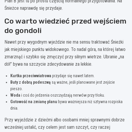
Plan B jest tu po prostu częścią normalnego przygotowania. Na
Śnieżce naprawdę się przydaje.
Co warto wiedzieć przed wejściem
do gondoli
Nawet przy wygodnym wjeździe nie ma sensu traktować Śnieżki
jak miejskiego punktu widokowego. To nadal góra, na której łatwo
zmarznąć i szybko się zmęczyć przy silnym wietrze. Ubranie „na
dół” bywa na szczycie zdecydowanie za lekkie.
Kurtka przeciwwiatrowa
przydaje się nawet latem.
Buty z dobrą podeszwą
są ważne, jeśli planowane jest zejście
pieszo.
Woda
i coś do jedzenia oszczędzają nerwów przy tłoku.
Gotowość na zmianę planu
bywa ważniejsza niż sztywna rozpiska
dnia.
Przy wyjeździe z dziećmi albo osobami mniej sprawnymi dobrze
wcześniej ustalić, czy celem jest sam szczyt, czy raczej