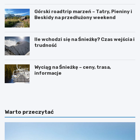
Górski roadtrip marzeń – Tatry, Pieniny i
Beskidy na przedłużony weekend
Ile wchodzi się na Śnieżkę? Czas wejścia i
trudność
Wyciąg na Śnieżkę – ceny, trasa,
informacje
W
O
y
g
s
r
p
ó
y
d
Warto przeczytać
O
b
w
o
c
t
z
a
e
n