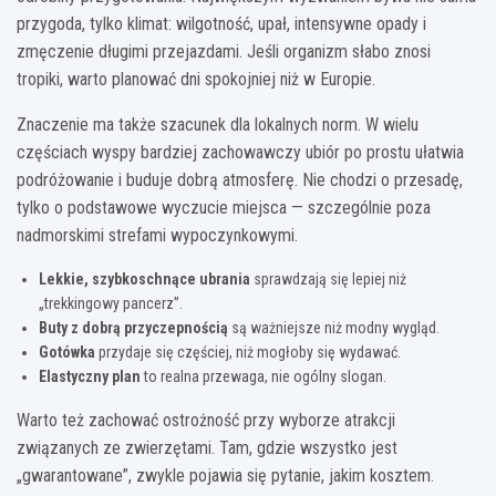
przygoda, tylko klimat: wilgotność, upał, intensywne opady i
zmęczenie długimi przejazdami. Jeśli organizm słabo znosi
tropiki, warto planować dni spokojniej niż w Europie.
Znaczenie ma także szacunek dla lokalnych norm. W wielu
częściach wyspy bardziej zachowawczy ubiór po prostu ułatwia
podróżowanie i buduje dobrą atmosferę. Nie chodzi o przesadę,
tylko o podstawowe wyczucie miejsca — szczególnie poza
nadmorskimi strefami wypoczynkowymi.
Lekkie, szybkoschnące ubrania
sprawdzają się lepiej niż
„trekkingowy pancerz”.
Buty z dobrą przyczepnością
są ważniejsze niż modny wygląd.
Gotówka
przydaje się częściej, niż mogłoby się wydawać.
Elastyczny plan
to realna przewaga, nie ogólny slogan.
Warto też zachować ostrożność przy wyborze atrakcji
związanych ze zwierzętami. Tam, gdzie wszystko jest
„gwarantowane”, zwykle pojawia się pytanie, jakim kosztem.