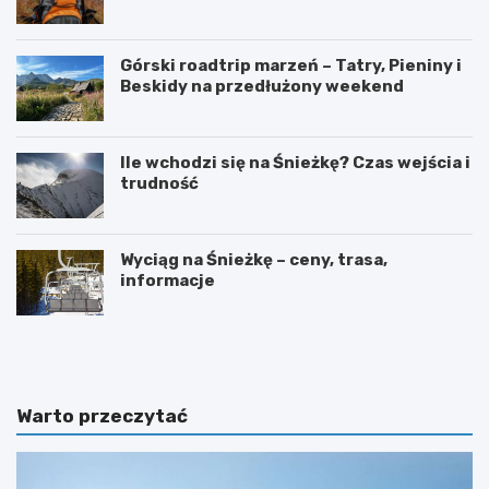
Górski roadtrip marzeń – Tatry, Pieniny i
Beskidy na przedłużony weekend
Ile wchodzi się na Śnieżkę? Czas wejścia i
trudność
Wyciąg na Śnieżkę – ceny, trasa,
informacje
W
O
y
g
s
r
p
ó
y
d
Warto przeczytać
O
b
w
o
c
t
z
a