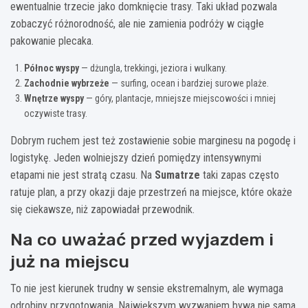
ewentualnie trzecie jako domknięcie trasy. Taki układ pozwala
zobaczyć różnorodność, ale nie zamienia podróży w ciągłe
pakowanie plecaka.
Północ wyspy
— dżungla, trekkingi, jeziora i wulkany.
Zachodnie wybrzeże
— surfing, ocean i bardziej surowe plaże.
Wnętrze wyspy
— góry, plantacje, mniejsze miejscowości i mniej
oczywiste trasy.
Dobrym ruchem jest też zostawienie sobie marginesu na pogodę i
logistykę. Jeden wolniejszy dzień pomiędzy intensywnymi
etapami nie jest stratą czasu. Na
Sumatrze
taki zapas często
ratuje plan, a przy okazji daje przestrzeń na miejsce, które okaże
się ciekawsze, niż zapowiadał przewodnik.
Na co uważać przed wyjazdem i
już na miejscu
To nie jest kierunek trudny w sensie ekstremalnym, ale wymaga
odrobiny przygotowania. Największym wyzwaniem bywa nie sama