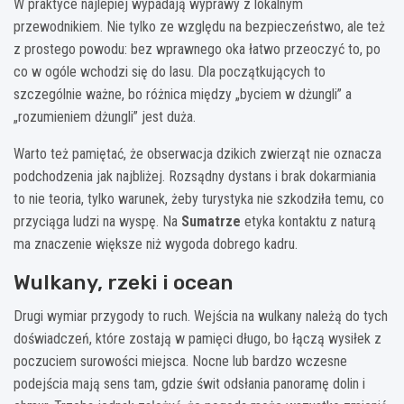
W praktyce najlepiej wypadają wyprawy z lokalnym
przewodnikiem. Nie tylko ze względu na bezpieczeństwo, ale też
z prostego powodu: bez wprawnego oka łatwo przeoczyć to, po
co w ogóle wchodzi się do lasu. Dla początkujących to
szczególnie ważne, bo różnica między „byciem w dżungli” a
„rozumieniem dżungli” jest duża.
Warto też pamiętać, że obserwacja dzikich zwierząt nie oznacza
podchodzenia jak najbliżej. Rozsądny dystans i brak dokarmiania
to nie teoria, tylko warunek, żeby turystyka nie szkodziła temu, co
przyciąga ludzi na wyspę. Na
Sumatrze
etyka kontaktu z naturą
ma znaczenie większe niż wygoda dobrego kadru.
Wulkany, rzeki i ocean
Drugi wymiar przygody to ruch. Wejścia na wulkany należą do tych
doświadczeń, które zostają w pamięci długo, bo łączą wysiłek z
poczuciem surowości miejsca. Nocne lub bardzo wczesne
podejścia mają sens tam, gdzie świt odsłania panoramę dolin i