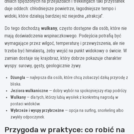
dniach spędzonych na przejazdach i trekkingach taki przystanek
daje oddech: chłodniejsze powietrze, łagodniejsze tempo i
widoki, które działają bardziej niż niejedna „atrakcja”.
Do tego dochodzą
wulkany
, często dostępne dla osób, które nie
mają doświadczenia wspinaczkowego. Podejścia potrafią być
wymagające przez wilgoć, temperaturę i przewyższenia, ale nie
trzeba być himalaistą, żeby wejść na punkt widokowy o świcie. W
zamian dostaje się krajobraz, który dobrze pokazuje charakter
wyspy: surowy, gęsty, geologicznie żywy.
Dżungla
— najlepsza dla osób, które chcą zobaczyć dziką przyrodę z
bliska.
Jeziora wulkaniczne
— dobry wybór na spokojniejszy etap podróży.
Wulkany
— dla tych, którzy lubią wysiłek z konkretną nagrodą w
postaci widoków.
Wybrzeże i wyspy przybrzeżne
— opcja na surfing, snorkeling albo
zwykły odpoczynek.
Przygoda w praktyce: co robić na