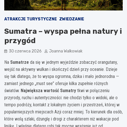
ATRAKCJE TURYSTYCZNE
ZWIEDZANIE
Sumatra – wyspa pełna natury i
przygód
30 czerwca 2026
Joanna Walkowiak
Na
Sumatrze
da się w jednym wyjeździe zobaczyć orangutany,
wejść na aktywny wulkan i skończyć dzień przy oceanie. Dzieje
się tak dlatego, że to wyspa ogromna, dzika i mało jednorodna —
zamiast jednego „must see” oferuje kilka zupełnie różnych
światów.
Największa wartość Sumatry
tkwi w połączeniu
przyrody, ruchu i autentyczności: nie chodzi tylko o widoki, ale o
tempo podróży, kontakt z lokalnym życiem i przestrzeń, której w
popularniejszych miejscach Azji coraz mniej. To kierunek dla osób,
które wolą szlaki, dżunglę i drogi z charakterem niż wakacje pod
linijkę. I właśnie dlatego robi tak mocne wrażenie już od