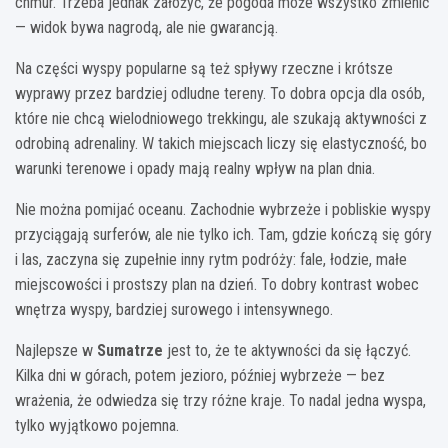
chmur. Trzeba jednak założyć, że pogoda może wszystko zmienić
— widok bywa nagrodą, ale nie gwarancją.
Na części wyspy popularne są też spływy rzeczne i krótsze
wyprawy przez bardziej odludne tereny. To dobra opcja dla osób,
które nie chcą wielodniowego trekkingu, ale szukają aktywności z
odrobiną adrenaliny. W takich miejscach liczy się elastyczność, bo
warunki terenowe i opady mają realny wpływ na plan dnia.
Nie można pomijać oceanu. Zachodnie wybrzeże i pobliskie wyspy
przyciągają surferów, ale nie tylko ich. Tam, gdzie kończą się góry
i las, zaczyna się zupełnie inny rytm podróży: fale, łodzie, małe
miejscowości i prostszy plan na dzień. To dobry kontrast wobec
wnętrza wyspy, bardziej surowego i intensywnego.
Najlepsze w
Sumatrze
jest to, że te aktywności da się łączyć.
Kilka dni w górach, potem jezioro, później wybrzeże — bez
wrażenia, że odwiedza się trzy różne kraje. To nadal jedna wyspa,
tylko wyjątkowo pojemna.