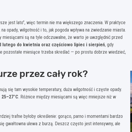
sze jest lato”, więc termin nie ma większego znaczenia. W praktyce
 na opady, wilgotność i to, jak pogoda wpływa na zwiedzanie miasta.
y miesiącami są na tyle odczuwalne, że warto je uwzględnić przed
 lutego do kwietnia oraz częściowo lipiec i sierpień
, gdy
, że pozostałe miesiące trzeba skreślać — po prostu dobrze wiedzieć,
rze przez cały rok?
mują się tam wysokie temperatury, duża wilgotność i częste opady.
o
25–27°C
. Różnice między miesiącami są więc mniejsze niż w
ardziej trafne byłoby określenie: gorąco, parno i momentami bardzo
się gwałtowna ulewa z burzą. Deszcz często jest intensywny, ale