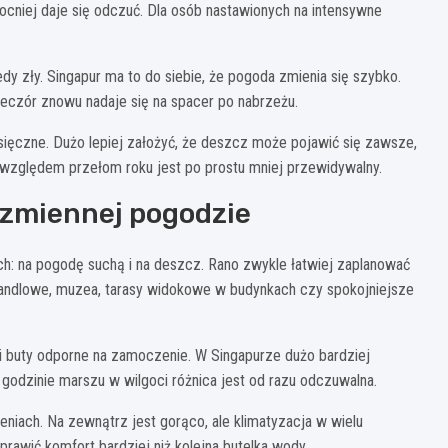
cniej daje się odczuć. Dla osób nastawionych na intensywne
edy zły. Singapur ma to do siebie, że pogoda zmienia się szybko.
ieczór znowu nadaje się na spacer po nabrzeżu.
sięczne. Dużo lepiej założyć, że deszcz może pojawić się zawsze,
m względem przełom roku jest po prostu mniej przewidywalny.
 zmiennej pogodzie
ch: na pogodę suchą i na deszcz. Rano zwykle łatwiej zaplanować
handlowe, muzea, tarasy widokowe w budynkach czy spokojniejsze
l i buty odporne na zamoczenie. W Singapurze dużo bardziej
 godzinie marszu w wilgoci różnica jest od razu odczuwalna.
iach. Na zewnątrz jest gorąco, ale klimatyzacja w wielu
prawić komfort bardziej niż kolejna butelka wody.