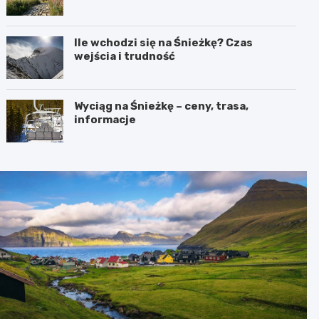
Ile wchodzi się na Śnieżkę? Czas
wejścia i trudność
Wyciąg na Śnieżkę – ceny, trasa,
informacje