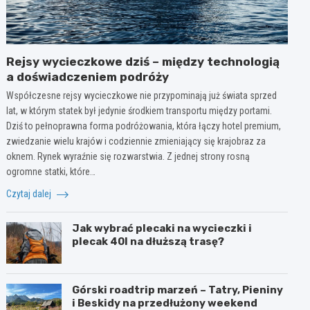
Rejsy wycieczkowe dziś – między technologią
a doświadczeniem podróży
Współczesne rejsy wycieczkowe nie przypominają już świata sprzed
lat, w którym statek był jedynie środkiem transportu między portami.
Dziś to pełnoprawna forma podróżowania, która łączy hotel premium,
zwiedzanie wielu krajów i codziennie zmieniający się krajobraz za
oknem. Rynek wyraźnie się rozwarstwia. Z jednej strony rosną
ogromne statki, które…
Czytaj dalej
Jak wybrać plecaki na wycieczki i
plecak 40l na dłuższą trasę?
Górski roadtrip marzeń – Tatry, Pieniny
i Beskidy na przedłużony weekend