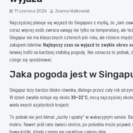
11 czerwca 2026
Joanna Walkowiak
Najczęściej planuje się wyjazd do Singapuru z myślą, że „tam zaw
coraz więcej osób zwraca uwagę nie tylko na temperaturę, ale też
Singapur nie ma klasycznych czterech pór roku, ale różnice międz
zakupem biletów.
Najlepszy czas na wyjazd to zwykle okres od
łatwiej trafić na bardziej stabilną pogodę. Nie oznacza to jednak
czego się spodziewać.
Jaka pogoda jest w Singapu
Singapur leży bardzo blisko równika, dlatego przez cały rok utrzy
W dzień zwykle notuje się około
30–32°C
, nocą najczęściej okoł
wielu innych azjatyckich krajach.
To jednak nie jest klimat „suchy i upalny” w wakacyjnym sensie. B
mokro. Nawet jeśli rano świeci słońce, po południu może pojawić 
bywa krótki, dzięki czemu nie paraliżuje całego dnia.