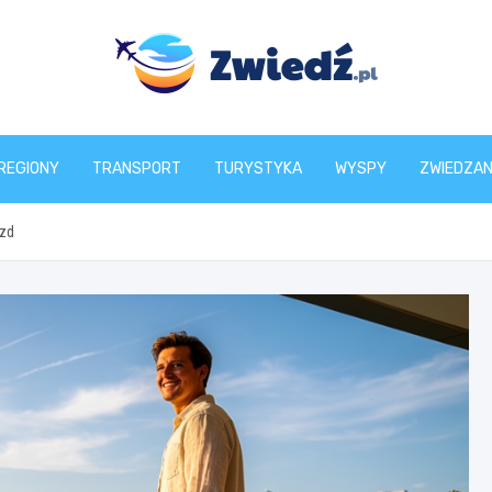
zwiedz.pl
REGIONY
TRANSPORT
TURYSTYKA
WYSPY
ZWIEDZAN
azd