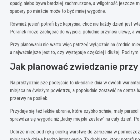
opady, niebo bywa bardziej zachmurzone, a wilgotność jeszcze mo
spacery po mieście może to być mniej wygodne.
Również jesień potrafi być kapryśna, choć nie każdy dzień jest wt
Poranek może zachęcać do wyjścia, południe przynosi ulewę, a w
Przy planowaniu nie warto więc patrzeć wyłącznie na średnie mie
a najważniejsze jest to, czy występuje częściej i dłużej. Pod ty
Jak planować zwiedzanie przy
Najpraktyczniejsze podejście to układanie dnia w dwóch warianta
miejsca na świeżym powietrzu, a popołudnie zostawić na centra 
przerwy na posiłek.
Przydaje się też lekkie ubranie, które szybko schnie, mały paraso
sprawdza się wygoda niż „ładny miejski zestaw” na cały dzień. Po
Dobrze mieć pod ręką cienką warstwę do założenia w pomieszczen
miejscach działa bardzo intensywnie. To drobiazg, który potrafi po