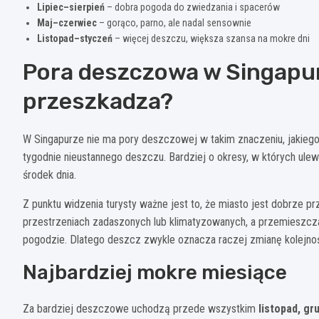
Lipiec–sierpień
– dobra pogoda do zwiedzania i spacerów
Maj–czerwiec
– gorąco, parno, ale nadal sensownie
Listopad–styczeń
– więcej deszczu, większa szansa na mokre dni
Pora deszczowa w Singapu
przeszkadza?
W Singapurze nie ma pory deszczowej w takim znaczeniu, jakiego 
tygodnie nieustannego deszczu. Bardziej o okresy, w których ulewy
środek dnia.
Z punktu widzenia turysty ważne jest to, że miasto jest dobrze prz
przestrzeniach zadaszonych lub klimatyzowanych, a przemieszcza
pogodzie. Dlatego deszcz zwykle oznacza raczej zmianę kolejnośc
Najbardziej mokre miesiące
Za bardziej deszczowe uchodzą przede wszystkim
listopad, gr