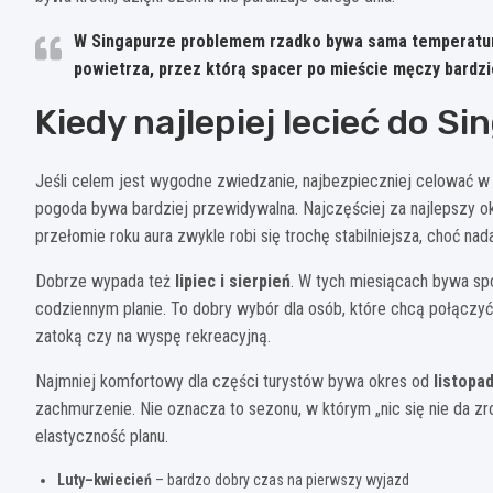
W Singapurze problemem rzadko bywa sama temperatura
powietrza
, przez którą spacer po mieście męczy bardz
Kiedy najlepiej lecieć do S
Jeśli celem jest wygodne zwiedzanie, najbezpieczniej celować w 
pogoda bywa bardziej przewidywalna. Najczęściej za najlepszy o
przełomie roku aura zwykle robi się trochę stabilniejsza, choć nad
Dobrze wypada też
lipiec i sierpień
. W tych miesiącach bywa sp
codziennym planie. To dobry wybór dla osób, które chcą połączy
zatoką czy na wyspę rekreacyjną.
Najmniej komfortowy dla części turystów bywa okres od
listopa
zachmurzenie. Nie oznacza to sezonu, w którym „nic się nie da zro
elastyczność planu.
Luty–kwiecień
– bardzo dobry czas na pierwszy wyjazd