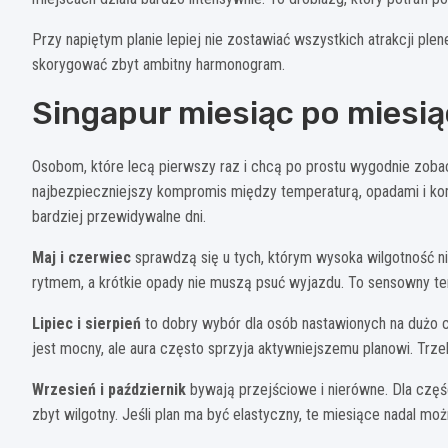
Przy napiętym planie lepiej nie zostawiać wszystkich atrakcji ple
skorygować zbyt ambitny harmonogram.
Singapur miesiąc po miesią
Osobom, które lecą pierwszy raz i chcą po prostu wygodnie zobac
najbezpieczniejszy kompromis między temperaturą, opadami i komf
bardziej przewidywalne dni.
Maj i czerwiec
sprawdzą się u tych, którym wysoka wilgotność n
rytmem, a krótkie opady nie muszą psuć wyjazdu. To sensowny termi
Lipiec i sierpień
to dobry wybór dla osób nastawionych na dużo c
jest mocny, ale aura często sprzyja aktywniejszemu planowi. Trzeba
Wrzesień i październik
bywają przejściowe i nierówne. Dla częśc
zbyt wilgotny. Jeśli plan ma być elastyczny, te miesiące nadal mo