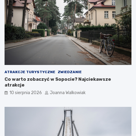
r
a
k
c
j
e
ATRAKCJE TURYSTYCZNE
ZWIEDZANIE
Co warto zobaczyć w Sopocie? Najciekawsze
atrakcje
10 sierpnia 2026
Joanna Walkowiak