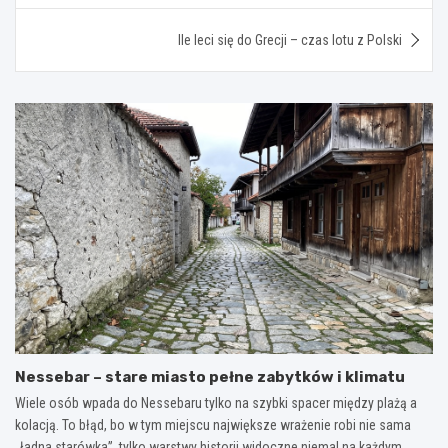
Ile leci się do Grecji – czas lotu z Polski
Nessebar – stare miasto pełne zabytków i klimatu
Wiele osób wpada do Nessebaru tylko na szybki spacer między plażą a
kolacją. To błąd, bo w tym miejscu największe wrażenie robi nie sama
„ładna starówka”, tylko warstwy historii widoczne niemal na każdym