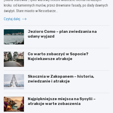
kroku: od kamiennych murów, przez drewniane fasady, po ślady dawnych
świątyń. Stare miasto w Nessebarze…
Czytaj dalej
Jezioro Como – plan zwiedzania na
udany wyjazd
Co warto zobaczyć w Sopocie?
Najciekawsze atrakcje
Skocznia w Zakopanem – historia,
zwiedzanie i atrakcje
Najpiękniejsze miejsca na Sycylii –
atrakcje warte zobaczenia
W
O