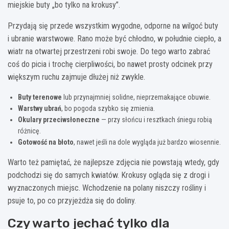
miejskie buty „bo tylko na krokusy”.
Przydają się przede wszystkim wygodne, odporne na wilgoć buty
i ubranie warstwowe. Rano może być chłodno, w południe ciepło, a
wiatr na otwartej przestrzeni robi swoje. Do tego warto zabrać
coś do picia i trochę cierpliwości, bo nawet prosty odcinek przy
większym ruchu zajmuje dłużej niż zwykle.
Buty terenowe
lub przynajmniej solidne, nieprzemakające obuwie.
Warstwy ubrań
, bo pogoda szybko się zmienia.
Okulary przeciwsłoneczne
— przy słońcu i resztkach śniegu robią
różnicę.
Gotowość na błoto
, nawet jeśli na dole wygląda już bardzo wiosennie.
Warto też pamiętać, że najlepsze zdjęcia nie powstają wtedy, gdy
podchodzi się do samych kwiatów. Krokusy ogląda się z drogi i
wyznaczonych miejsc. Wchodzenie na polany niszczy rośliny i
psuje to, po co przyjeżdża się do doliny.
Czy warto jechać tylko dla