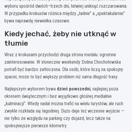
wyboru spośród dwóch–trzech dni, łatwiej uniknąć rozczarowania.
W przypadku krokusów różnica między „ładnie” a „spektakularnie”
bywa naprawdę niewielka czasowo.
Kiedy jechać, żeby nie utknąć w
tłumie
Wraz z krokusami przychodzi druga strona medalu: ogromne
zainteresowanie. W słoneczne weekendy Dolina Chochołowska
potrafi być bardzo zatłoczona. Dla osób, które liczą na spokojny
spacer, może to być większy problem niż sama długość trasy.
Najlepszym wyborem bywa
dzień powszedni
, najlepiej poza
okresem świątecznym i bez wyjątkowo głośnej medialnie
„kulminacji”. Wtedy nadal można trafić na wielu turystów, ale ruch
zwykle rozkłada się łagodniej. Dużo daje też wczesne wyjście —
nie tylko ze względu na parking czy dojazd, lecz także na
spokojniejsze pierwsze kilometry.