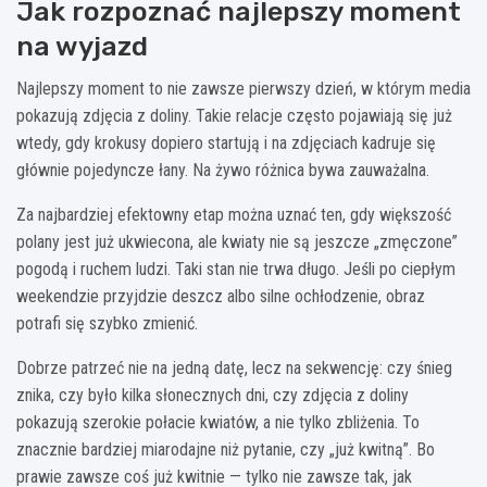
Jak rozpoznać najlepszy moment
na wyjazd
Najlepszy moment to nie zawsze pierwszy dzień, w którym media
pokazują zdjęcia z doliny. Takie relacje często pojawiają się już
wtedy, gdy krokusy dopiero startują i na zdjęciach kadruje się
głównie pojedyncze łany. Na żywo różnica bywa zauważalna.
Za najbardziej efektowny etap można uznać ten, gdy większość
polany jest już ukwiecona, ale kwiaty nie są jeszcze „zmęczone”
pogodą i ruchem ludzi. Taki stan nie trwa długo. Jeśli po ciepłym
weekendzie przyjdzie deszcz albo silne ochłodzenie, obraz
potrafi się szybko zmienić.
Dobrze patrzeć nie na jedną datę, lecz na sekwencję: czy śnieg
znika, czy było kilka słonecznych dni, czy zdjęcia z doliny
pokazują szerokie połacie kwiatów, a nie tylko zbliżenia. To
znacznie bardziej miarodajne niż pytanie, czy „już kwitną”. Bo
prawie zawsze coś już kwitnie — tylko nie zawsze tak, jak