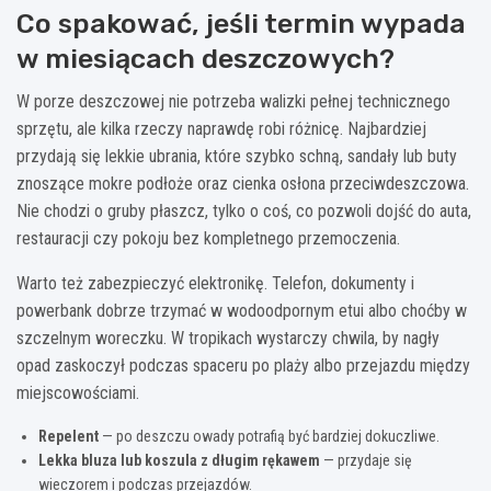
Co spakować, jeśli termin wypada
w miesiącach deszczowych?
W porze deszczowej nie potrzeba walizki pełnej technicznego
sprzętu, ale kilka rzeczy naprawdę robi różnicę. Najbardziej
przydają się lekkie ubrania, które szybko schną, sandały lub buty
znoszące mokre podłoże oraz cienka osłona przeciwdeszczowa.
Nie chodzi o gruby płaszcz, tylko o coś, co pozwoli dojść do auta,
restauracji czy pokoju bez kompletnego przemoczenia.
Warto też zabezpieczyć elektronikę. Telefon, dokumenty i
powerbank dobrze trzymać w wodoodpornym etui albo choćby w
szczelnym woreczku. W tropikach wystarczy chwila, by nagły
opad zaskoczył podczas spaceru po plaży albo przejazdu między
miejscowościami.
Repelent
— po deszczu owady potrafią być bardziej dokuczliwe.
Lekka bluza lub koszula z długim rękawem
— przydaje się
wieczorem i podczas przejazdów.