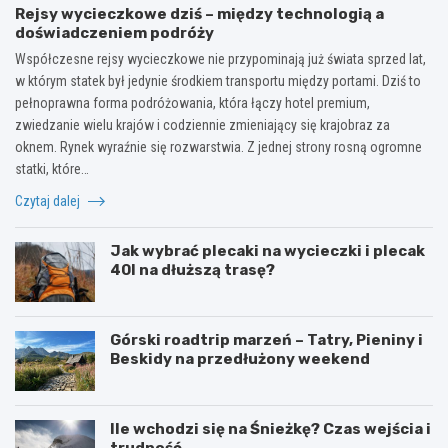
Rejsy wycieczkowe dziś – między technologią a
doświadczeniem podróży
Współczesne rejsy wycieczkowe nie przypominają już świata sprzed lat,
w którym statek był jedynie środkiem transportu między portami. Dziś to
pełnoprawna forma podróżowania, która łączy hotel premium,
zwiedzanie wielu krajów i codziennie zmieniający się krajobraz za
oknem. Rynek wyraźnie się rozwarstwia. Z jednej strony rosną ogromne
statki, które…
Czytaj dalej
Jak wybrać plecaki na wycieczki i plecak
40l na dłuższą trasę?
Górski roadtrip marzeń – Tatry, Pieniny i
Beskidy na przedłużony weekend
Ile wchodzi się na Śnieżkę? Czas wejścia i
trudność