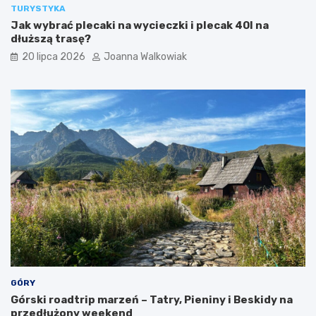
y
l
TURYSTYKA
s
e
Jak wybrać plecaki na wycieczki i plecak 40l na
t
t
dłuższą trasę?
ó
y
w
i
20 lipca 2026
Joanna Walkowiak
a
t
r
a
k
c
j
e
GÓRY
Górski roadtrip marzeń – Tatry, Pieniny i Beskidy na
przedłużony weekend