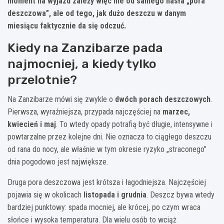
moment na wyjazd zależy więc nie od samego hasła „pora
deszczowa”, ale od tego, jak dużo deszczu w danym
miesiącu faktycznie da się odczuć.
Kiedy na Zanzibarze pada
najmocniej, a kiedy tylko
przelotnie?
Na Zanzibarze mówi się zwykle o
dwóch porach deszczowych
.
Pierwsza, wyraźniejsza, przypada najczęściej na
marzec,
kwiecień i maj
. To wtedy opady potrafią być długie, intensywne i
powtarzalne przez kolejne dni. Nie oznacza to ciągłego deszczu
od rana do nocy, ale właśnie w tym okresie ryzyko „straconego”
dnia pogodowo jest największe.
Druga pora deszczowa jest krótsza i łagodniejsza. Najczęściej
pojawia się w okolicach
listopada i grudnia
. Deszcz bywa wtedy
bardziej punktowy: spada mocniej, ale krócej, po czym wraca
słońce i wysoka temperatura. Dla wielu osób to wciąż