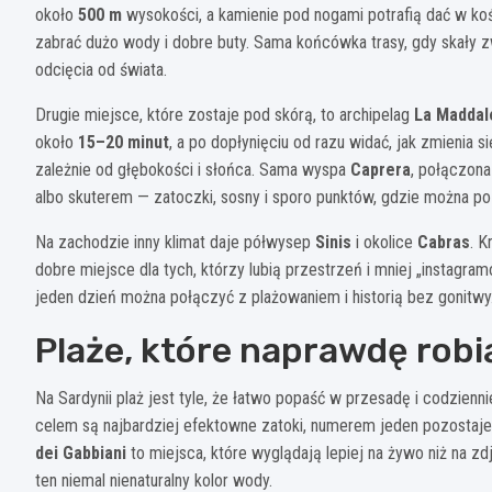
około
500 m
wysokości, a kamienie pod nogami potrafią dać w kość
zabrać dużo wody i dobre buty. Sama końcówka trasy, gdy skały z
odcięcia od świata.
Drugie miejsce, które zostaje pod skórą, to archipelag
La Maddal
około
15–20 minut
, a po dopłynięciu od razu widać, jak zmienia 
zależnie od głębokości i słońca. Sama wyspa
Caprera
, połączon
albo skuterem — zatoczki, sosny i sporo punktów, gdzie można po 
Na zachodzie inny klimat daje półwysep
Sinis
i okolice
Cabras
. K
dobre miejsce dla tych, którzy lubią przestrzeń i mniej „instagram
jeden dzień można połączyć z plażowaniem i historią bez gonitwy
Plaże, które naprawdę robi
Na Sardynii plaż jest tyle, że łatwo popaść w przesadę i codzienni
celem są najbardziej efektowne zatoki, numerem jeden pozosta
dei Gabbiani
to miejsca, które wyglądają lepiej na żywo niż na zd
ten niemal nienaturalny kolor wody.