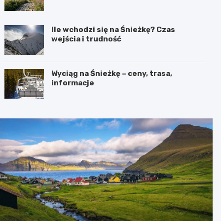
Ile wchodzi się na Śnieżkę? Czas
wejścia i trudność
Wyciąg na Śnieżkę – ceny, trasa,
informacje