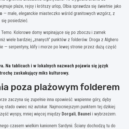
bejmuje plaże, rejsy i krótszy urlop, Olbia sprawdza się świetnie jako
eo
— małe, eleganckie miasteczko wśród granitowych wzgórz, z
się posiedzieć.
ą Temo. Kolorowe domy wspinające się po zboczu i zamek
niż wiele bardziej „znanych” punktów z folderów. Droga z Alghero
pie — serpentyny, klify i morze po lewej stronie przez dużą część
a. Na tablicach i w lokalnych nazwach pojawia się język
 trochę zaskakujący miks kulturowy.
nia poza plażowym folderem
iorze zaczyna się zupełnie inna opowieść: wapienne góry, dęby
a się stado owiec niż autokar. Najmocniejszym punktem tej dzikiej
część wyspy, mniej więcej między
Dorgali
,
Baunei
i wybrzeżem.
nego czasem wielkim kanionem Sardynii. Ściany dochodzą tu do