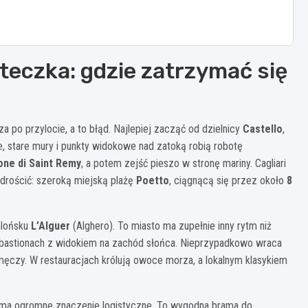
teczka: gdzie zatrzymać się
za po przylocie, a to błąd. Najlepiej zacząć od dzielnicy
Castello
,
, stare mury i punkty widokowe nad zatoką robią robotę
one di Saint Remy
, a potem zejść pieszo w stronę mariny. Cagliari
drościć: szeroką miejską plażę
Poetto
, ciągnącą się przez około
8
alońsku
L’Alguer
(Alghero). To miasto ma zupełnie inny rytm niż
po bastionach z widokiem na zachód słońca. Nieprzypadkowo wraca
ie męczy. W restauracjach królują owoce morza, a lokalnym klasykiem
e ma ogromne znaczenie logistyczne. To wygodna brama do