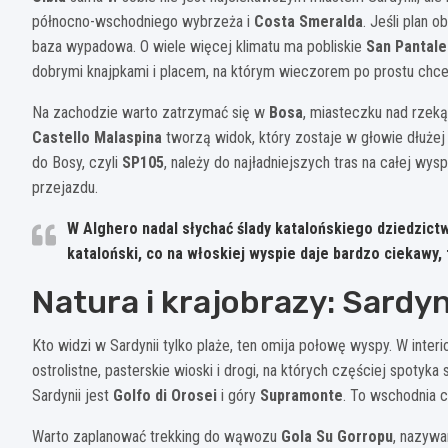
północno-wschodniego wybrzeża i
Costa Smeralda
. Jeśli plan o
baza wypadowa. O wiele więcej klimatu ma pobliskie
San Pantal
dobrymi knajpkami i placem, na którym wieczorem po prostu chce 
Na zachodzie warto zatrzymać się w
Bosa
, miasteczku nad rzek
Castello Malaspina
tworzą widok, który zostaje w głowie dłużej 
do Bosy, czyli
SP105
, należy do najładniejszych tras na całej wys
przejazdu.
W
Alghero
nadal słychać ślady katalońskiego dziedzictw
kataloński, co na włoskiej wyspie daje bardzo ciekawy,
Natura i krajobrazy: Sardy
Kto widzi w Sardynii tylko plaże, ten omija połowę wyspy. W inter
ostrolistne, pasterskie wioski i drogi, na których częściej spotyk
Sardynii jest
Golfo di Orosei
i góry
Supramonte
. To wschodnia 
Warto zaplanować trekking do wąwozu
Gola Su Gorropu
, nazywa