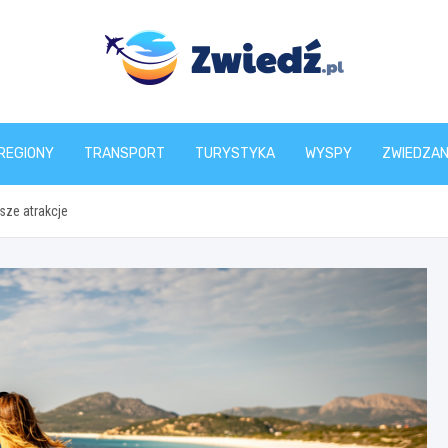
zwiedz.pl
REGIONY
TRANSPORT
TURYSTYKA
WYSPY
ZWIEDZAN
sze atrakcje