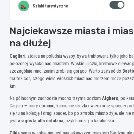
Szlaki turystyczne
Najciekawsze miasta i mias
na dłużej
Cagliari
, stolica na południu wyspy, bywa traktowana tylko jako ba
położonej wysoko nad miastem. Wąskie uliczki, kremowe elewacje
szczególnie rano, zanim zrobi się gorąco. Warto zajrzeć do
Basti
ma też coś, czego wiele włoskich miast nad morzem może pozaz
km
.
Na północnym zachodzie mocno trzyma poziom
Alghero
, po kat
Cagliari — mury obronne, kamienne uliczki i wieczorne spacery 
się tu na kolację i drugi spacer, bo po zmroku miasto żyje, ale n
jest
aragosta alla catalana
, czyli homar po katalońsku.
Olbia
sama w sobie nie jest najciekawszym miastem Sardynii, al