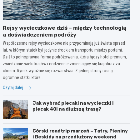
Rejsy wycieczkowe dziś – między technologią
a doświadczeniem podróży
Współczesne rejsy wycieczkowe nie przypominają już świata sprzed
lat, w którym statek był jedynie środkiem transportu między portami.
Dziś to pełnoprawna forma podróżowania, która łączy hotel premium,
zwiedzanie wielu krajów i codziennie zmieniający się krajobraz za
oknem. Rynek wyraźnie się rozwarstwia. Z jednej strony rosną
ogromne statki, które…
Czytaj dalej
Jak wybrać plecaki na wycieczki i
plecak 40l na dłuższą trasę?
Górski roadtrip marzeń – Tatry, Pieniny
i Beskidy na przedłużony weekend