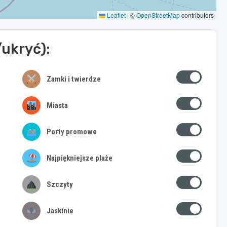
Leaflet
|
©
OpenStreetMap
contributors
/ukryć):
Zamki i twierdze
Miasta
Porty promowe
Najpiękniejsze plaże
Szczyty
Jaskinie