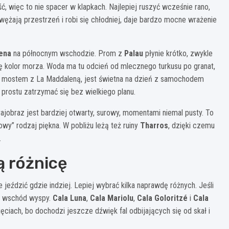
, więc to nie spacer w klapkach. Najlepiej ruszyć wcześnie rano,
wężają przestrzeń i robi się chłodniej, daje bardzo mocne wrażenie
ena
na północnym wschodzie. Prom z
Palau
płynie krótko, zwykle
się kolor morza. Woda ma tu odcień od mlecznego turkusu po granat,
a mostem z La Maddaleną, jest świetna na dzień z samochodem
prostu zatrzymać się bez wielkiego planu.
rajobraz jest bardziej otwarty, surowy, momentami niemal pusty. To
owy” rodzaj piękna. W pobliżu leżą też ruiny
Tharros
, dzięki czemu
.
ą różnicę
e jeździć gdzie indziej. Lepiej wybrać kilka naprawdę różnych. Jeśli
je wschód wyspy.
Cala Luna
,
Cala Mariolu
,
Cala Goloritzé
i
Cala
jęciach, bo dochodzi jeszcze dźwięk fal odbijających się od skał i