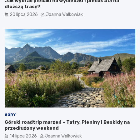
Jak wybrać plecaki na wycieczki i plecak 40l na
t
t
dłuższą trasę?
ó
y
w
i
20 lipca 2026
Joanna Walkowiak
a
t
r
a
k
c
j
e
GÓRY
Górski roadtrip marzeń – Tatry, Pieniny i Beskidy na
przedłużony weekend
14 lipca 2026
Joanna Walkowiak