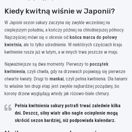
Kiedy kwitną wiśnie w Japonii?
W Japonii sezon sakury zaczyna się zwykle wcześniej na
cieplejszym południu, a kończy później na chłodniejszej północy.
Najczęściej mówi się o okresie od
końca marca do połowy
kwietnia
, ale to tylko uśrednienie. W niektórych częściach kraju
kwitnienie rusza już w lutym, a w innych trwa jeszcze w maju.
Najważniejsze są dwa momenty. Pierwszy to
początek
kwitnienia
, czyli chwila, gdy na drzewach pojawiają się pierwsze
otwarte kwiaty. Drugi to
mankai
, czyli pełnia kwitnienia. Dla hanami
to właśnie ten drugi etap jest zwykle najbardziej pożądany, bo
korony drzew wyglądają wtedy jak różowo-białe chmury.
Pełnia kwitnienia sakury potrafi trwać zaledwie
kilka
dni
. Deszcz, silny wiatr albo nagłe ocieplenie mogą
skrócić sezon bardziej, niż podpowiada kalendarz.