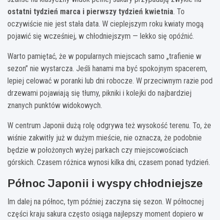
ostatni tydzień marca i pierwszy tydzień kwietnia
. To
oczywiście nie jest stała data. W cieplejszym roku kwiaty mogą
pojawić się wcześniej, w chłodniejszym — lekko się opóźnić.
Warto pamiętać, że w popularnych miejscach samo „trafienie w
sezon” nie wystarcza. Jeśli hanami ma być spokojnym spacerem,
lepiej celować w poranki lub dni robocze. W przeciwnym razie pod
drzewami pojawiają się tłumy, pikniki i kolejki do najbardziej
znanych punktów widokowych.
W centrum Japonii dużą rolę odgrywa też wysokość terenu. To, że
wiśnie zakwitły już w dużym mieście, nie oznacza, że podobnie
będzie w położonych wyżej parkach czy miejscowościach
górskich. Czasem różnica wynosi kilka dni, czasem ponad tydzień.
Północ Japonii i wyspy chłodniejsze
Im dalej na północ, tym później zaczyna się sezon. W północnej
części kraju sakura często osiąga najlepszy moment dopiero w