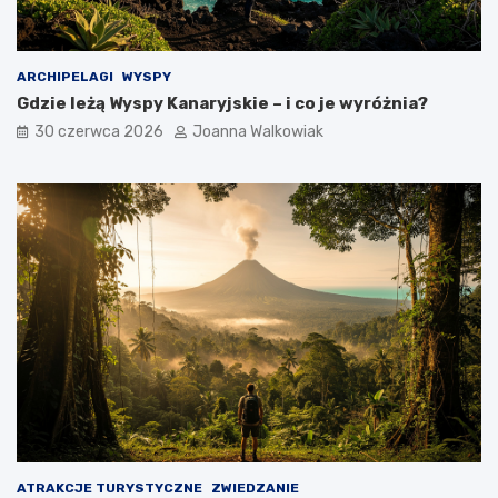
ARCHIPELAGI
WYSPY
Gdzie leżą Wyspy Kanaryjskie – i co je wyróżnia?
30 czerwca 2026
Joanna Walkowiak
ATRAKCJE TURYSTYCZNE
ZWIEDZANIE