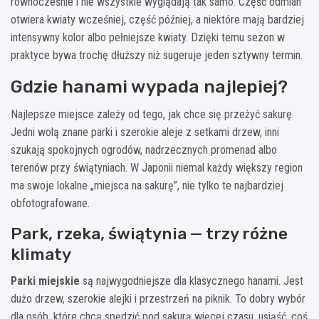
równocześnie i nie wszystkie wyglądają tak samo. Część odmian
otwiera kwiaty wcześniej, część później, a niektóre mają bardziej
intensywny kolor albo pełniejsze kwiaty. Dzięki temu sezon w
praktyce bywa trochę dłuższy niż sugeruje jeden sztywny termin.
Gdzie hanami wypada najlepiej?
Najlepsze miejsce zależy od tego, jak chce się przeżyć sakurę.
Jedni wolą znane parki i szerokie aleje z setkami drzew, inni
szukają spokojnych ogrodów, nadrzecznych promenad albo
terenów przy świątyniach. W Japonii niemal każdy większy region
ma swoje lokalne „miejsca na sakurę”, nie tylko te najbardziej
obfotografowane.
Park, rzeka, świątynia — trzy różne
klimaty
Parki miejskie
są najwygodniejsze dla klasycznego hanami. Jest
dużo drzew, szerokie alejki i przestrzeń na piknik. To dobry wybór
dla osób, które chcą spędzić pod sakurą więcej czasu, usiąść, coś