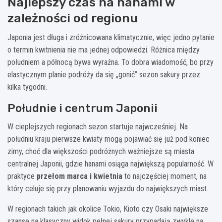
Najlepszy czas na hanami w
zależności od regionu
Japonia jest długa i zróżnicowana klimatycznie, więc jedno pytanie
o termin kwitnienia nie ma jednej odpowiedzi. Różnica między
południem a północą bywa wyraźna. To dobra wiadomość, bo przy
elastycznym planie podróży da się „gonić” sezon sakury przez
kilka tygodni.
Południe i centrum Japonii
W cieplejszych regionach sezon startuje najwcześniej. Na
południu kraju pierwsze kwiaty mogą pojawiać się już pod koniec
zimy, choć dla większości podróżnych ważniejsze są miasta
centralnej Japonii, gdzie hanami osiąga największą popularność. W
praktyce
przełom marca i kwietnia
to najczęściej moment, na
który celuje się przy planowaniu wyjazdu do największych miast.
W regionach takich jak okolice Tokio, Kioto czy Osaki największe
szanse na klasyczny widok pełnej sakury przypadają zwykle na