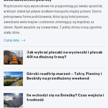
Współczesne rejsy wycieczkowe nie przypominają już świata sprzed lat,
w którym statek był jedynie środkiem transportu między portami. Dziś to
pełnoprawna forma podróżowania, która łączy hotel premium,
zwiedzanie wielu krajów i codziennie zmieniający się krajobraz za
oknem. Rynek wyraźnie się rozwarstwia. Z jednej strony rosną ogromne
statki, które…
Czytaj dalej
Jak wybrać plecaki na wycieczki i plecak
40l na dłuższą trasę?
Górski roadtrip marzeń – Tatry, Pieniny i
Beskidy na przedłużony weekend
Ile wchodzi się na Śnieżkę? Czas wejścia i
trudność