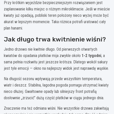
Przy krótkim wyjeździe bezpieczniejszym rozwiązaniem jest
zaplanowanie kilku miejsc o różnym mikroklimacie. Jeśli w mieście
kwiaty już opadają, pobliski teren położony nieco wyżej może być
akurat w lepszym momencie. Taka różnica potrafi uratować cały
plan hanami.
Jak długo trwa kwitnienie wiśni?
Jedno drzewo nie kwitnie długo. Od pierwszych otwartych
kwiatów do opadania płatków mija zwykle około
1-2 tygodni
, a
sama pełnia rozkwitu jest jeszcze krótsza. Dlatego wokół sakury
jest tyle emocji — okno na najlepszy widok jest naprawdę wąskie.
Na długość sezonu wpływają przede wszystkim temperatura,
wiatr i deszcz. Stabilna, łagodna pogoda pomaga utrzymać kwiaty
nieco dłużej. Gwałtowne opady lub silniejszy front potrafią
dosłownie „zrzucić” dużą część płatków w ciągu jednego dnia.
Znaczenie ma też odmiana wiśni. Nie wszystkie drzewa zakwitają