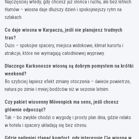
Najczęściej wtedy, gdy chcesz już słońca i ruchu, ale bez letnich
tłumów – wiosna daje dłuższy dzień i spokojniejszy rytm na
szlakach.
Co daje wiosna w Karpaczu, jeśli nie planujesz trudnych
tras?
Dużo – spokojne spacery, miejsca widokowe, klimat kurortu i
atrakcje, które nie wymagają całodniowej wyprawy.
Dlaczego Karkonosze wiosną są dobrym pomysłem na krótki
weekend?
Bo szybciej łapiesz efekt zmiany otoczenia – świeże powietrze,
natura po zimie i mniej bodźców niż w sezonie letnim.
Czy pakiet wiosenny Mövenpick
ma sens, jeśli chcesz
głównie odpocząć?
Tak – bo zwykle chodzi o wygodę i prosty plan dnia, gdzie relaks
w hotelu i spacery układają się bez stresu.
Gdzie najlepiej złapać komfort, gdy interesuje Cię wiosna w