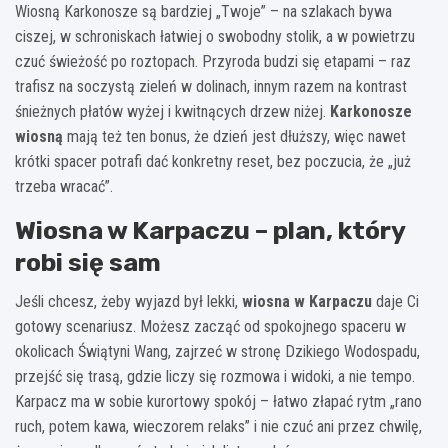
Wiosną Karkonosze są bardziej „Twoje” – na szlakach bywa
ciszej, w schroniskach łatwiej o swobodny stolik, a w powietrzu
czuć świeżość po roztopach. Przyroda budzi się etapami – raz
trafisz na soczystą zieleń w dolinach, innym razem na kontrast
śnieżnych płatów wyżej i kwitnących drzew niżej.
Karkonosze
wiosną
mają też ten bonus, że dzień jest dłuższy, więc nawet
krótki spacer potrafi dać konkretny reset, bez poczucia, że „już
trzeba wracać”.
Wiosna w Karpaczu – plan, który
robi się sam
Jeśli chcesz, żeby wyjazd był lekki,
wiosna w Karpaczu
daje Ci
gotowy scenariusz. Możesz zacząć od spokojnego spaceru w
okolicach Świątyni Wang, zajrzeć w stronę Dzikiego Wodospadu,
przejść się trasą, gdzie liczy się rozmowa i widoki, a nie tempo.
Karpacz ma w sobie kurortowy spokój – łatwo złapać rytm „rano
ruch, potem kawa, wieczorem relaks” i nie czuć ani przez chwilę,