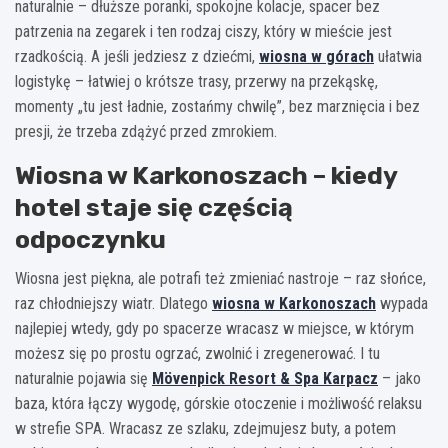
naturalnie – dłuższe poranki, spokojne kolacje, spacer bez
patrzenia na zegarek i ten rodzaj ciszy, który w mieście jest
rzadkością. A jeśli jedziesz z dziećmi,
wiosna w górach
ułatwia
logistykę – łatwiej o krótsze trasy, przerwy na przekąskę,
momenty „tu jest ładnie, zostańmy chwilę”, bez marznięcia i bez
presji, że trzeba zdążyć przed zmrokiem.
Wiosna w Karkonoszach – kiedy
hotel staje się częścią
odpoczynku
Wiosna jest piękna, ale potrafi też zmieniać nastroje – raz słońce,
raz chłodniejszy wiatr. Dlatego
wiosna w Karkonoszach
wypada
najlepiej wtedy, gdy po spacerze wracasz w miejsce, w którym
możesz się po prostu ogrzać, zwolnić i zregenerować. I tu
naturalnie pojawia się
Mövenpick Resort & Spa Karpacz
– jako
baza, która łączy wygodę, górskie otoczenie i możliwość relaksu
w strefie SPA. Wracasz ze szlaku, zdejmujesz buty, a potem