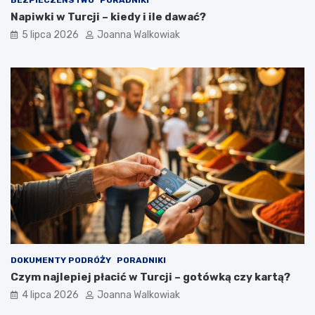
BEZPIECZEŃSTWO
PORADNIKI
Napiwki w Turcji – kiedy i ile dawać?
5 lipca 2026
Joanna Walkowiak
DOKUMENTY PODRÓŻY
PORADNIKI
Czym najlepiej płacić w Turcji – gotówką czy kartą?
4 lipca 2026
Joanna Walkowiak